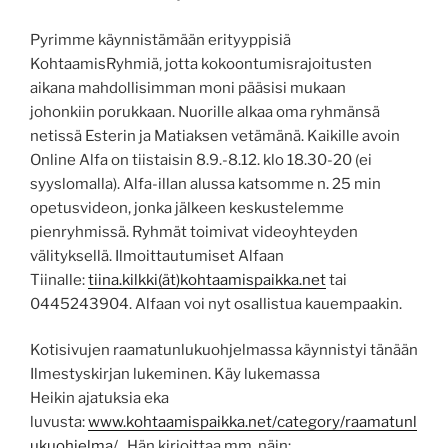
Pyrimme käynnistämään erityyppisiä
KohtaamisRyhmiä, jotta kokoontumisrajoitusten
aikana mahdollisimman moni pääsisi mukaan
johonkiin porukkaan. Nuorille alkaa oma ryhmänsä
netissä Esterin ja Matiaksen vetämänä. Kaikille avoin
Online Alfa on tiistaisin 8.9.-8.12. klo 18.30-20 (ei
syyslomalla). Alfa-illan alussa katsomme n. 25 min
opetusvideon, jonka jälkeen keskustelemme
pienryhmissä. Ryhmät toimivat videoyhteyden
välityksellä. Ilmoittautumiset Alfaan
Tiinalle:
tiina.kilkki(ät)kohtaamispaikka.net
tai
0445243904. Alfaan voi nyt osallistua kauempaakin.
Kotisivujen raamatunlukuohjelmassa käynnistyi tänään
Ilmestyskirjan lukeminen. Käy lukemassa
Heikin ajatuksia eka
luvusta:
www.kohtaamispaikka.net/category/raamatunl
ukuohjelma
/. Hän kirjoittaa mm. näin: