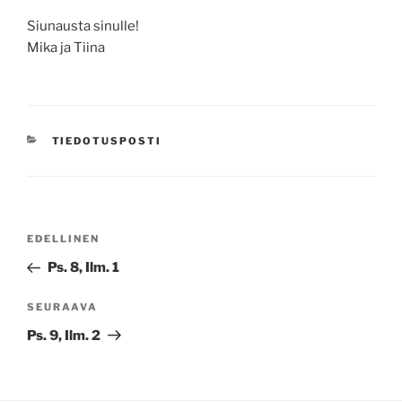
Siunausta sinulle!
Mika ja Tiina
KATEGORIAT
TIEDOTUSPOSTI
Artikkelien
Edellinen
EDELLINEN
selaus
artikkeli
Ps. 8, Ilm. 1
Seuraava
SEURAAVA
artikkeli
Ps. 9, Ilm. 2