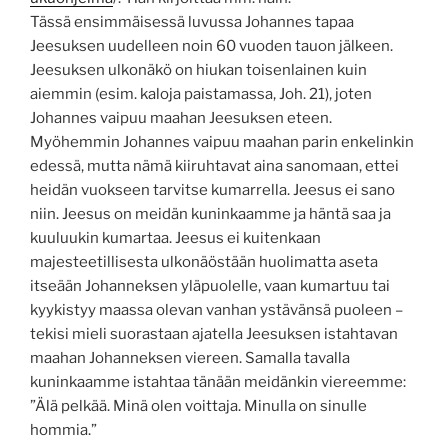
Tässä ensimmäisessä luvussa Johannes tapaa
Jeesuksen uudelleen noin 60 vuoden tauon jälkeen.
Jeesuksen ulkonäkö on hiukan toisenlainen kuin
aiemmin (esim. kaloja paistamassa, Joh. 21), joten
Johannes vaipuu maahan Jeesuksen eteen.
Myöhemmin Johannes vaipuu maahan parin enkelinkin
edessä, mutta nämä kiiruhtavat aina sanomaan, ettei
heidän vuokseen tarvitse kumarrella. Jeesus ei sano
niin. Jeesus on meidän kuninkaamme ja häntä saa ja
kuuluukin kumartaa. Jeesus ei kuitenkaan
majesteetillisesta ulkonäöstään huolimatta aseta
itseään Johanneksen yläpuolelle, vaan kumartuu tai
kyykistyy maassa olevan vanhan ystävänsä puoleen –
tekisi mieli suorastaan ajatella Jeesuksen istahtavan
maahan Johanneksen viereen. Samalla tavalla
kuninkaamme istahtaa tänään meidänkin viereemme:
”Älä pelkää. Minä olen voittaja. Minulla on sinulle
hommia.”