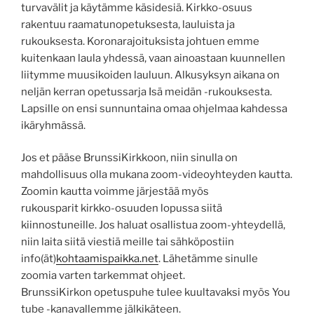
turvavälit ja käytämme käsidesiä. Kirkko-osuus
rakentuu raamatunopetuksesta, lauluista ja
rukouksesta. Koronarajoituksista johtuen emme
kuitenkaan laula yhdessä, vaan ainoastaan kuunnellen
liitymme muusikoiden lauluun. Alkusyksyn aikana on
neljän kerran opetussarja Isä meidän -rukouksesta.
Lapsille on ensi sunnuntaina omaa ohjelmaa kahdessa
ikäryhmässä.
Jos et pääse BrunssiKirkkoon, niin sinulla on
mahdollisuus olla mukana zoom-videoyhteyden kautta.
Zoomin kautta voimme järjestää myös
rukousparit kirkko-osuuden lopussa siitä
kiinnostuneille. Jos haluat osallistua zoom-yhteydellä,
niin laita siitä viestiä meille tai sähköpostiin
info(ät)
kohtaamispaikka.net
. Lähetämme sinulle
zoomia varten tarkemmat ohjeet.
BrunssiKirkon opetuspuhe tulee kuultavaksi myös You
tube -kanavallemme jälkikäteen.