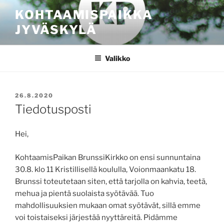
Siirry
KOHTAAMISPAIKKA
sisältöön
JYVÄSKYLÄ
Valikko
JULKAISTU
26.8.2020
Tiedotusposti
Hei,
KohtaamisPaikan BrunssiKirkko on ensi sunnuntaina
30.8. klo 11 Kristillisellä koululla, Voionmaankatu 18.
Brunssi toteutetaan siten, että tarjolla on kahvia, teetä,
mehua ja pientä suolaista syötävää. Tuo
mahdollisuuksien mukaan omat syötävät, sillä emme
voi toistaiseksi järjestää nyyttäreitä. Pidämme