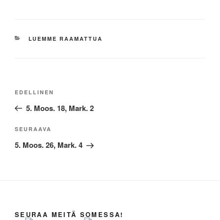
KATEGORIAT
LUEMME RAAMATTUA
Artikkelien
Edellinen
EDELLINEN
selaus
artikkeli
5. Moos. 18, Mark. 2
Seuraava
SEURAAVA
artikkeli
5. Moos. 26, Mark. 4
SEURAA MEITÄ SOMESSA!