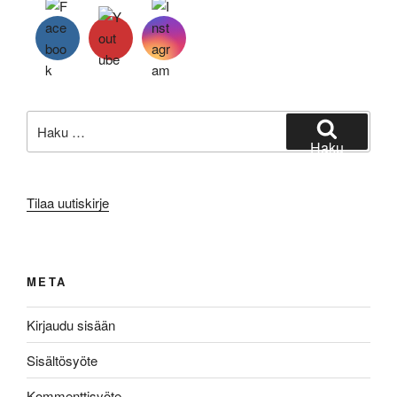
Etsi:
Haku
Tilaa uutiskirje
META
Kirjaudu sisään
Sisältösyöte
Kommenttisyöte