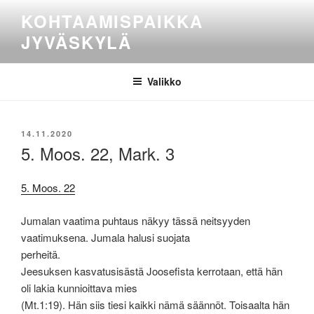
Siirry
KOHTAAMISPAIKKA
sisältöön
JYVÄSKYLÄ
Valikko
JULKAISTU
14.11.2020
5. Moos. 22, Mark. 3
5. Moos. 22
Jumalan vaatima puhtaus näkyy tässä neitsyyden
vaatimuksena. Jumala halusi suojata
perheitä.
Jeesuksen kasvatusisästä Joosefista kerrotaan, että hän
oli lakia kunnioittava mies
(Mt.1:19). Hän siis tiesi kaikki nämä säännöt. Toisaalta hän