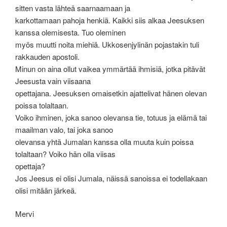
sitten vasta lähteä saarnaamaan ja
karkottamaan pahoja henkiä. Kaikki siis alkaa Jeesuksen
kanssa olemisesta. Tuo oleminen
myös muutti noita miehiä. Ukkosenjylinän pojastakin tuli
rakkauden apostoli.
Minun on aina ollut vaikea ymmärtää ihmisiä, jotka pitävät
Jeesusta vain viisaana
opettajana. Jeesuksen omaisetkin ajattelivat hänen olevan
poissa tolaltaan.
Voiko ihminen, joka sanoo olevansa tie, totuus ja elämä tai
maailman valo, tai joka sanoo
olevansa yhtä Jumalan kanssa olla muuta kuin poissa
tolaltaan? Voiko hän olla viisas
opettaja?
Jos Jeesus ei olisi Jumala, näissä sanoissa ei todellakaan
olisi mitään järkeä.
Mervi