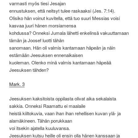
varmasti myös tiesi Jesajan
ennustuksen, että neitsyt tulee raskaaksi (Jes. 7:14).
Olisiko hän voinut kuvitella, että tuo suuri Messias voisi
kasvaa juuri hänen morsiamensa
kohdussa? Onneksi Jumala lähetti enkelinsä vakuuttamaan
tämän ja Joosef luotti tähän
sanomaan. Hän oli valmis kantamaan häpeän ja näin
estämään Jeesuksen ennenaikaisen
kuoleman. Olenko minä valmis kantamaan häpeää
Jeesuksen tähden?
Mark. 3
Jeesuksen kaksitoista oppilasta olivat aika sekalaista
sakkia. Onneksi Raamattu ei maalaile
heistä kiiltokuvia, vaan ihan ihan rehellisen kuvan ylä- ja
alamäkineen. Tähän porukkaan
voi itsekin ajatella kuuluvansa.
Jeesuksen kutsu heille oli ensin olla hänen kanssaan ja