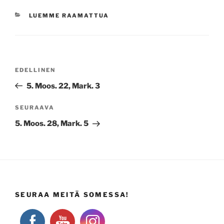
KATEGORIAT
LUEMME RAAMATTUA
Artikkelien
Edellinen
EDELLINEN
selaus
artikkeli
5. Moos. 22, Mark. 3
Seuraava
SEURAAVA
artikkeli
5. Moos. 28, Mark. 5
SEURAA MEITÄ SOMESSA!