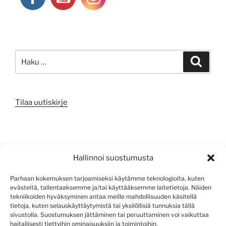
Etsi:
Haku
Tilaa uutiskirje
META
Hallinnoi suostumusta
Kirjaudu sisään
Parhaan kokemuksen tarjoamiseksi käytämme teknologioita, kuten
evästeitä, tallentaaksemme ja/tai käyttääksemme laitetietoja. Näiden
Sisältösyöte
tekniikoiden hyväksyminen antaa meille mahdollisuuden käsitellä
tietoja, kuten selauskäyttäytymistä tai yksilöllisiä tunnuksia tällä
Kommenttisyöte
sivustolla. Suostumuksen jättäminen tai peruuttaminen voi vaikuttaa
haitallisesti tiettyihin ominaisuuksiin ja toimintoihin.