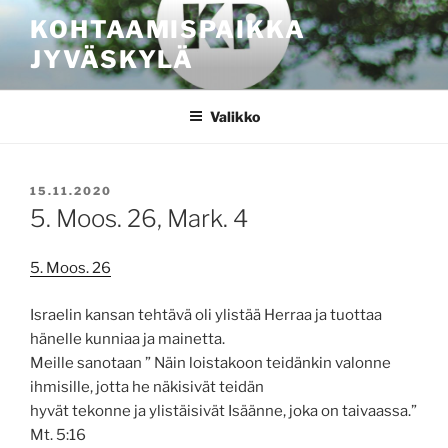
Siirry
KOHTAAMISPAIKKA
sisältöön
JYVÄSKYLÄ
Valikko
JULKAISTU
15.11.2020
5. Moos. 26, Mark. 4
5. Moos. 26
Israelin kansan tehtävä oli ylistää Herraa ja tuottaa
hänelle kunniaa ja mainetta.
Meille sanotaan ” Näin loistakoon teidänkin valonne
ihmisille, jotta he näkisivät teidän
hyvät tekonne ja ylistäisivät Isäänne, joka on taivaassa.”
Mt. 5:16