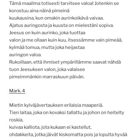
Tämä maailma totisesti tarvitsee valoa! Jotenkin se
korostuu aina näinä pimeinä
kuukausina, kun omakin aurinkoikävä vaivaa.
Ajatus auringosta ja kuusta on mielestäni sopiva.
Jeesus on kuin aurinko, joka tuottaa
valon ja me ollaan kuin kuu, itsessämme vain pimeää,
kylmää tomua, mutta joka heijastaa
auringon valoa.
Rukoillaan, että ihmiset ympärillämme saavat nähdä
tuon Jeesuksen valon, joka valaisee
pimeimmänkin marraskuun päivän.
Mark. 4
Mietin kylväjävertauksen erilaisia maaperiä.
Tien laitaa, joka on kovaksi tallattu ja johon on heitelty
roskia,
kuivaa kalliota, jota kukaan ei kastellut,
ohdakkeita, jotka jäivät kiskomatta pois ja lopulta hyvää