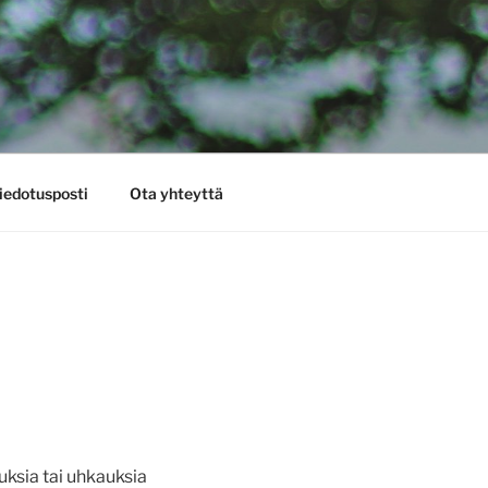
iedotusposti
Ota yhteyttä
uksia tai uhkauksia