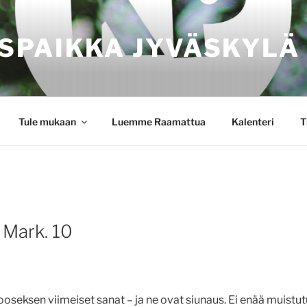
SPAIKKA JYVÄSKYLÄ
Tule mukaan
Luemme Raamattua
Kalenteri
T
 Mark. 10
oseksen viimeiset sanat – ja ne ovat siunaus. Ei enää muistut