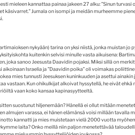
sesti mieleen kannattaa painaa jakeen 27 alku: ”Sinun turvasi 
set käsivarret.” Jumala on isompi ja meidän murheemme pien
i.
artimaioksen nykyään) tarina on yksi niistä, jonka muistan jo
i yksityiskohta kuitenkin selvisi minulle vasta aikuisena: Barti
, joka sanoo Jeesusta Daavidin pojaksi. Miksi sillä on merki
i aikoinaan Israelia ja ”Daavidin poika” oli voimakas poliittinen
sokea mies tunnusti Jeesuksen kuninkuuden ja asettui ainakin j
a vastaan. Kun ohikulkijat alkoivat hyssytellä, he eivät ehkä
iriöiltä vaan koko kansaa kapinasyytteeltä.
 sitten suostunut hiljenemään? Hänellä ei ollut mitään menetet
sten almujen varassa, ei hänen elämänsä voisi millään tavalla
notto kannatti ja mies muistetaan vielä 2000 vuotta myöhe
kymme laita? Onko meillä niin paljon menetettävää taloudelli
 olemme mieluummin hyssyttelijöiden joukossa?