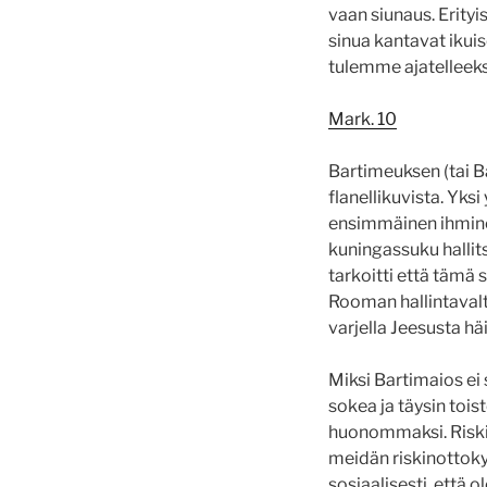
vaan siunaus. Erityi
sinua kantavat ikui
tulemme ajatelleeks
Mark. 10
Bartimeuksen (tai B
flanellikuvista. Yks
ensimmäinen ihminen
kuningassuku hallits
tarkoitti että tämä 
Rooman hallintavalta
varjella Jeesusta hä
Miksi Bartimaios ei
sokea ja täysin toi
huonommaksi. Riski
meidän riskinottoky
sosiaalisesti, että