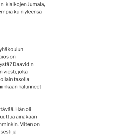
on ikiaikojen Jumala,
empiä kuin yleensä
 pyhäkoulun
maios on
tystä? Daavidin
 viesti, joka
ollain tasolla
 niinkään halunneet
tävää. Hän oli
 muuttua ainakaan
mminkin. Miten on
sesti ja