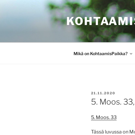
Siirry
sisältöön
KOHTAAMI
Mikä on KohtaamisPaikka?
JULKAISTU
21.11.2020
5. Moos. 33,
5. Moos. 33
Tässä luvussa on Mo