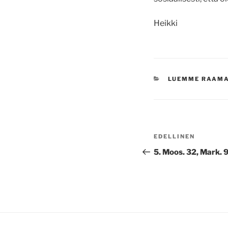
Heikki
KATEGORIAT
LUEMME RAAM
Artikkelien
Edellinen
EDELLINEN
selaus
artikkeli
5. Moos. 32, Mark. 