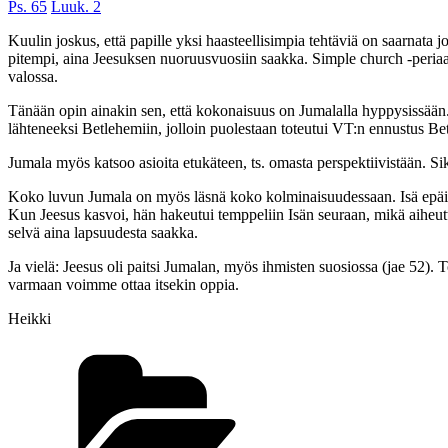
Ps. 65
Luuk. 2
Kuulin joskus, että papille yksi haasteellisimpia tehtäviä on saarnata
pitempi, aina Jeesuksen nuoruusvuosiin saakka. Simple church -periaatt
valossa.
Tänään opin ainakin sen, että kokonaisuus on Jumalalla hyppysissään. Ka
lähteneeksi Betlehemiin, jolloin puolestaan toteutui VT:n ennustus Betl
Jumala myös katsoo asioita etukäteen, ts. omasta perspektiivistään. Sik
Koko luvun Jumala on myös läsnä koko kolminaisuudessaan. Isä epäile
Kun Jeesus kasvoi, hän hakeutui temppeliin Isän seuraan, mikä aiheutt
selvä aina lapsuudesta saakka.
Ja vielä: Jeesus oli paitsi Jumalan, myös ihmisten suosiossa (jae 52).
varmaan voimme ottaa itsekin oppia.
Heikki
Kategoriat