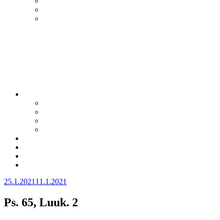
Julkaistu
25.1.2021
11.1.2021
Ps. 65, Luuk. 2