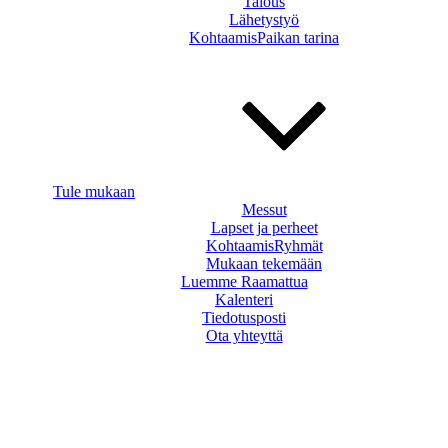
Talous
Lähetystyö
KohtaamisPaikan tarina
Tule mukaan
Messut
Lapset ja perheet
KohtaamisRyhmät
Mukaan tekemään
Luemme Raamattua
Kalenteri
Tiedotusposti
Ota yhteyttä