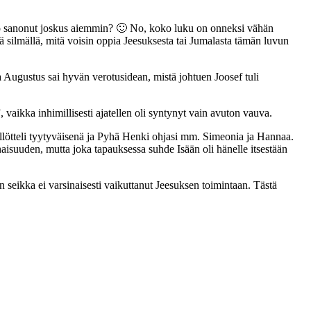
oku jo sanonut joskus aiemmin? 🙂 No, koko luku on onneksi vähän
ä silmällä, mitä voisin oppia Jeesuksesta tai Jumalasta tämän luvun
ja Augustus sai hyvän verotusidean, mistä johtuen Joosef tuli
 vaikka inhimillisesti ajatellen oli syntynyt vain avuton vauva.
llötteli tyytyväisenä ja Pyhä Henki ohjasi mm. Simeonia ja Hannaa.
aisuuden, mutta joka tapauksessa suhde Isään oli hänelle itsestään
 seikka ei varsinaisesti vaikuttanut Jeesuksen toimintaan. Tästä