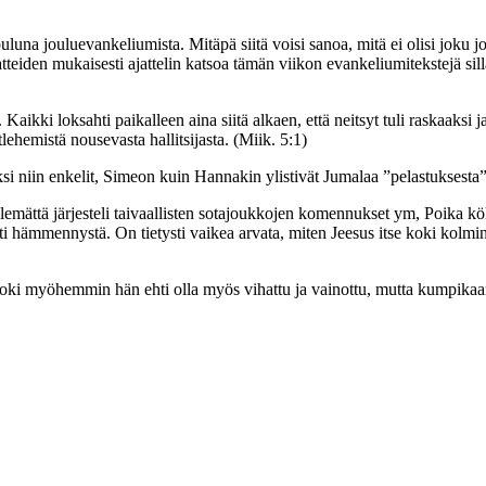
 jouluna jouluevankeliumista. Mitäpä siitä voisi sanoa, mitä ei olisi j
eiden mukaisesti ajattelin katsoa tämän viikon evankeliumitekstejä sill
ikki loksahti paikalleen aina siitä alkaen, että neitsyt tuli raskaaksi 
ehemistä nousevasta hallitsijasta. (Miik. 5:1)
si niin enkelit, Simeon kuin Hannakin ylistivät Jumalaa ”pelastuksesta”,
mättä järjesteli taivaallisten sotajoukkojen komennukset ym, Poika kö
i hämmennystä. On tietysti vaikea arvata, miten Jeesus itse koki kolmin
 Toki myöhemmin hän ehti olla myös vihattu ja vainottu, mutta kumpikaan