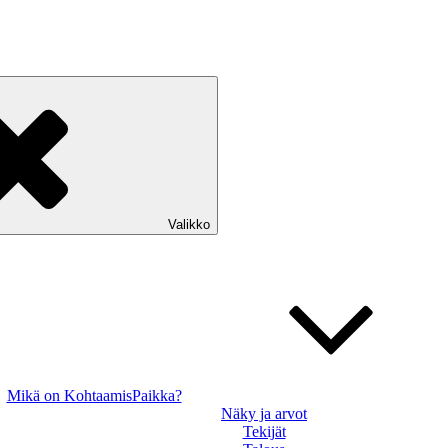
Valikko
Mikä on KohtaamisPaikka?
Näky ja arvot
Tekijät