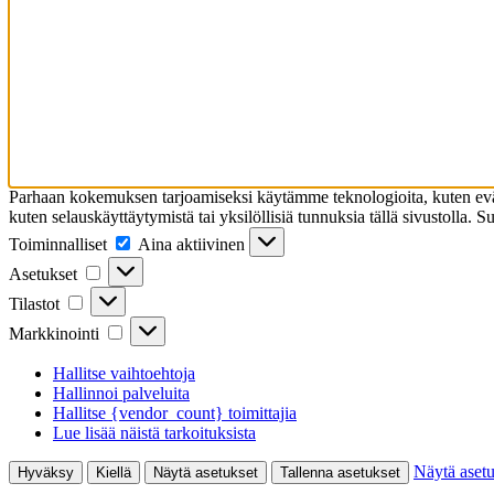
Parhaan kokemuksen tarjoamiseksi käytämme teknologioita, kuten eväst
kuten selauskäyttäytymistä tai yksilöllisiä tunnuksia tällä sivustolla. 
Toiminnalliset
Toiminnalliset
Aina aktiivinen
Asetukset
Asetukset
Tilastot
Tilastot
Markkinointi
Markkinointi
Hallitse vaihtoehtoja
Hallinnoi palveluita
Hallitse {vendor_count} toimittajia
Lue lisää näistä tarkoituksista
Näytä asetu
Hyväksy
Kiellä
Näytä asetukset
Tallenna asetukset