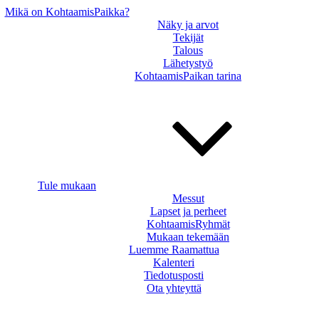
Mikä on KohtaamisPaikka?
Näky ja arvot
Tekijät
Talous
Lähetystyö
KohtaamisPaikan tarina
Tule mukaan
Messut
Lapset ja perheet
KohtaamisRyhmät
Mukaan tekemään
Luemme Raamattua
Kalenteri
Tiedotusposti
Ota yhteyttä