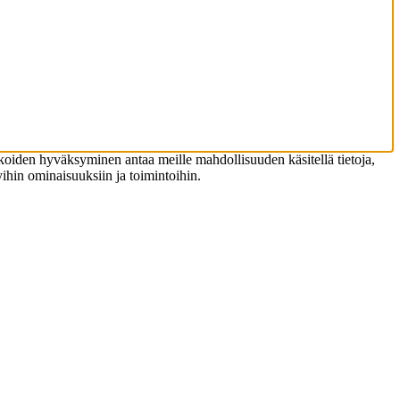
koiden hyväksyminen antaa meille mahdollisuuden käsitellä tietoja,
tyihin ominaisuuksiin ja toimintoihin.