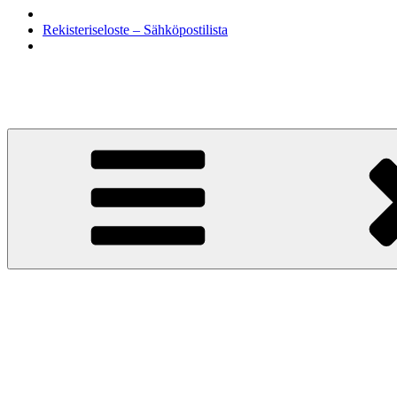
Rekisteriseloste – Sähköpostilista
Siirry
sisältöön
KohtaamisPaikka Jyväskylä