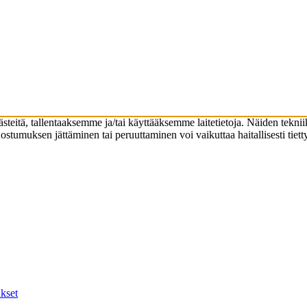
eitä, tallentaaksemme ja/tai käyttääksemme laitetietoja. Näiden teknii
Suostumuksen jättäminen tai peruuttaminen voi vaikuttaa haitallisesti tiet
kset