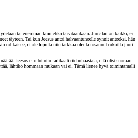
yydetään tai enemmän kuin ehkä tarvitaankaan. Jumalan on kaikki, ei
 veneet täyteen. Tai kun Jeesus antoi halvaantuneelle synnit anteeksi, hän
n rohkaisee, ei ole lopulta niin tarkkaa olenko osannut rukoilla juuri
äärää. Jeesus ei ollut niin radikaali riidanhaastaja, että olisi suoraan
e päättää, lähtikö hommaan mukaan vai ei. Tämä lienee hyvä toimintamalli