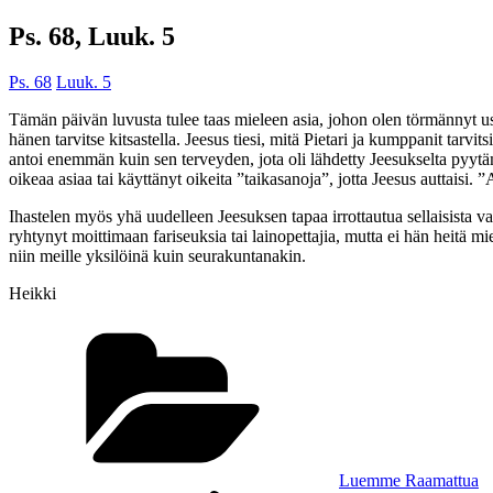
Ps. 68, Luuk. 5
Ps. 68
Luuk. 5
Tämän päivän luvusta tulee taas mieleen asia, johon olen törmännyt u
hänen tarvitse kitsastella. Jeesus tiesi, mitä Pietari ja kumppanit tarvi
antoi enemmän kuin sen terveyden, jota oli lähdetty Jeesukselta pyytämä
oikeaa asiaa tai käyttänyt oikeita ”taikasanoja”, jotta Jeesus auttais
Ihastelen myös yhä uudelleen Jeesuksen tapaa irrottautua sellaisista vanh
ryhtynyt moittimaan fariseuksia tai lainopettajia, mutta ei hän heitä m
niin meille yksilöinä kuin seurakuntanakin.
Heikki
Kategoriat
Luemme Raamattua