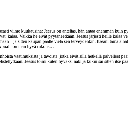
seasti viime kuukausina: Jeesus on antelias, hän antaa enemmän kuin p
tsivat: kalaa. Vaikka he eivät pyytäneetkään, Jeesus järjesti heille kalaa
än – ja sitten kaupan päälle vielä sen terveydenkin. Itseäni tämä ainaki
i. ”Apua!” on ihan hyvä rukous…
oista vaatimuksista ja tavoista, jotka eivät sillä hetkellä palvelleet pääm
ielistellytkään. Jeesus toimi kuten hyväksi näki ja kukin sai sitten its