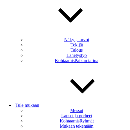
Näky ja arvot
Tekijät
Talous
Lähetystyö
KohtaamisPaikan tarina
Tule mukaan
Messut
Lapset ja perheet
KohtaamisRyhmät
Mukaan tekemään