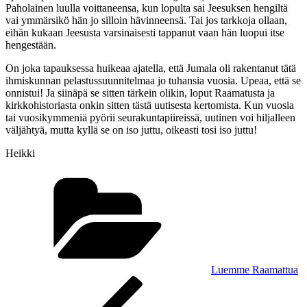
Paholainen luulla voittaneensa, kun lopulta sai Jeesuksen hengiltä
vai ymmärsikö hän jo silloin hävinneensä. Tai jos tarkkoja ollaan,
eihän kukaan Jeesusta varsinaisesti tappanut vaan hän luopui itse
hengestään.
On joka tapauksessa huikeaa ajatella, että Jumala oli rakentanut tätä
ihmiskunnan pelastussuunnitelmaa jo tuhansia vuosia. Upeaa, että se
onnistui! Ja siinäpä se sitten tärkein olikin, loput Raamatusta ja
kirkkohistoriasta onkin sitten tästä uutisesta kertomista. Kun vuosia
tai vuosikymmeniä pyörii seurakuntapiireissä, uutinen voi hiljalleen
väljähtyä, mutta kyllä se on iso juttu, oikeasti tosi iso juttu!
Heikki
Kategoriat
Luemme Raamattua
Artikkelien
Edellinen
artikkeli
selaus