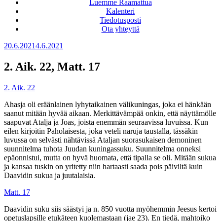
Luemme Raamattua
Kalenteri
Tiedotusposti
Ota yhteyttä
Julkaistu
20.6.2021
4.6.2021
2. Aik. 22, Matt. 17
2. Aik. 22
Ahasja oli eräänlainen lyhytaikainen välikuningas, joka ei hänkään
saanut mitään hyvää aikaan. Merkittävämpää onkin, että näyttämölle
saapuvat Atalja ja Joas, joista enemmän seuraavissa luvuissa. Kun
eilen kirjoitin Paholaisesta, joka veteli naruja taustalla, tässäkin
luvussa on selvästi nähtävissä Ataljan suorasukaisen demoninen
suunnitelma tuhota Juudan kuningassuku. Suunnitelma onneksi
epäonnistui, mutta on hyvä huomata, että tipalla se oli. Mitään sukua
ja kansaa tuskin on yritetty niin hartaasti saada pois päiviltä kuin
Daavidin sukua ja juutalaisia.
Matt. 17
Daavidin suku siis säästyi ja n. 850 vuotta myöhemmin Jeesus kertoi
opetuslapsille etukäteen kuolemastaan (jae 23). En tiedä, mahtoiko