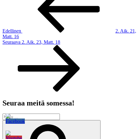
Edellinen
2. Aik. 21,
Matt. 16
Seuraava
Seuraava
2. Aik. 23, Matt. 18
artikkeli
Seuraa meitä somessa!
Etsi:
Haku