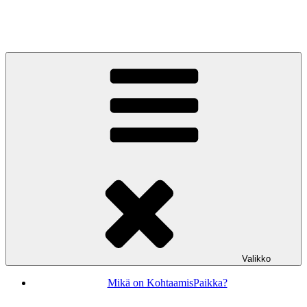
Siirry
sisältöön
KohtaamisPaikka Jyväskylä
Valikko
Mikä on KohtaamisPaikka?