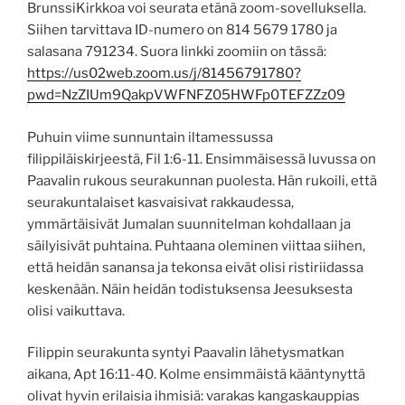
BrunssiKirkkoa voi seurata etänä zoom-sovelluksella.
Siihen tarvittava ID-numero on 814 5679 1780 ja
salasana 791234. Suora linkki zoomiin on tässä:
https://us02web.zoom.us/j/81456791780?
pwd=NzZIUm9QakpVWFNFZ05HWFp0TEFZZz09
Puhuin viime sunnuntain iltamessussa
filippiläiskirjeestä, Fil 1:6-11. Ensimmäisessä luvussa on
Paavalin rukous seurakunnan puolesta. Hän rukoili, että
seurakuntalaiset kasvaisivat rakkaudessa,
ymmärtäisivät Jumalan suunnitelman kohdallaan ja
säilyisivät puhtaina. Puhtaana oleminen viittaa siihen,
että heidän sanansa ja tekonsa eivät olisi ristiriidassa
keskenään. Näin heidän todistuksensa Jeesuksesta
olisi vaikuttava.
Filippin seurakunta syntyi Paavalin lähetysmatkan
aikana, Apt 16:11-40. Kolme ensimmäistä kääntynyttä
olivat hyvin erilaisia ihmisiä: varakas kangaskauppias