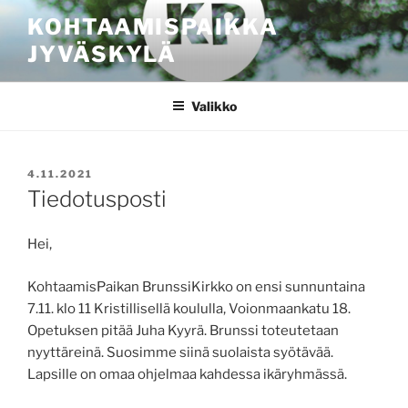
Siirry
KOHTAAMISPAIKKA
sisältöön
JYVÄSKYLÄ
Valikko
JULKAISTU
4.11.2021
Tiedotusposti
Hei,
KohtaamisPaikan BrunssiKirkko on ensi sunnuntaina
7.11. klo 11 Kristillisellä koululla, Voionmaankatu 18.
Opetuksen pitää Juha Kyyrä. Brunssi toteutetaan
nyyttäreinä. Suosimme siinä suolaista syötävää.
Lapsille on omaa ohjelmaa kahdessa ikäryhmässä.