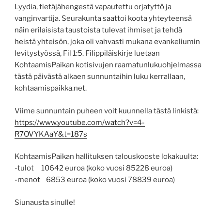
Lyydia, tietäjähengestä vapautettu orjatyttö ja
vanginvartija. Seurakunta saattoi koota yhteyteensä
näin erilaisista taustoista tulevat ihmiset ja tehdä
heistä yhteisön, joka oli vahvasti mukana evankeliumin
levitystyössä, Fil 1:5. Filippiläiskirje luetaan
KohtaamisPaikan kotisivujen raamatunlukuohjelmassa
tästä päivästä alkaen sunnuntaihin luku kerrallaan,
kohtaamispaikka.net.
Viime sunnuntain puheen voit kuunnella tästä linkistä:
https://www.youtube.com/watch?v=4-
R7OVYKAaY&t=187s
KohtaamisPaikan hallituksen talouskooste lokakuulta:
-tulot 10642 euroa (koko vuosi 85228 euroa)
-menot 6853 euroa (koko vuosi 78839 euroa)
Siunausta sinulle!