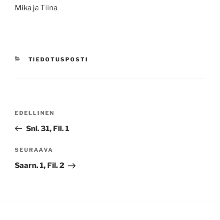
Mika ja Tiina
KATEGORIAT
TIEDOTUSPOSTI
Artikkelien
Edellinen
EDELLINEN
selaus
artikkeli
Snl. 31, Fil. 1
Seuraava
SEURAAVA
artikkeli
Saarn. 1, Fil. 2