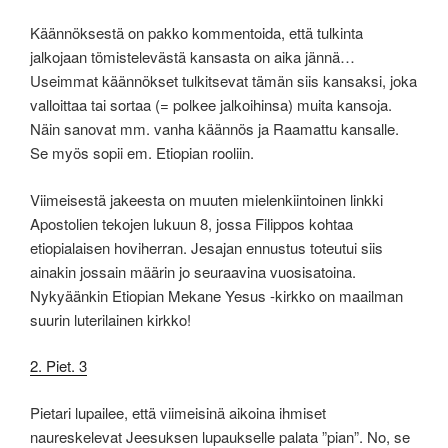
Käännöksestä on pakko kommentoida, että tulkinta
jalkojaan tömistelevästä kansasta on aika jännä…
Useimmat käännökset tulkitsevat tämän siis kansaksi, joka
valloittaa tai sortaa (= polkee jalkoihinsa) muita kansoja.
Näin sanovat mm. vanha käännös ja Raamattu kansalle.
Se myös sopii em. Etiopian rooliin.
Viimeisestä jakeesta on muuten mielenkiintoinen linkki
Apostolien tekojen lukuun 8, jossa Filippos kohtaa
etiopialaisen hoviherran. Jesajan ennustus toteutui siis
ainakin jossain määrin jo seuraavina vuosisatoina.
Nykyäänkin Etiopian Mekane Yesus -kirkko on maailman
suurin luterilainen kirkko!
2. Piet. 3
Pietari lupailee, että viimeisinä aikoina ihmiset
naureskelevat Jeesuksen lupaukselle palata ”pian”. No, se