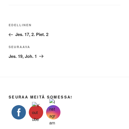
Artikkelien
Edellinen
EDELLINEN
selaus
artikkeli
Jes. 17, 2. Piet. 2
Seuraava
SEURAAVA
artikkeli
Jes. 19, Joh. 1
SEURAA MEITÄ SOMESSA!