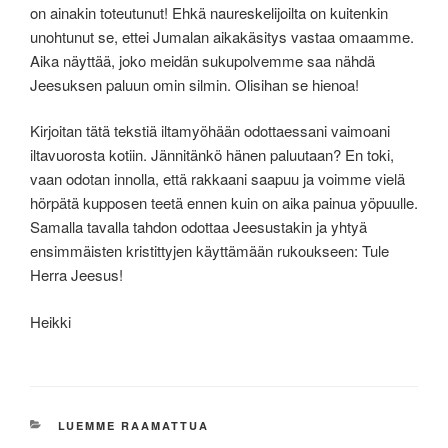
on ainakin toteutunut! Ehkä naureskelijoilta on kuitenkin
unohtunut se, ettei Jumalan aikakäsitys vastaa omaamme.
Aika näyttää, joko meidän sukupolvemme saa nähdä
Jeesuksen paluun omin silmin. Olisihan se hienoa!
Kirjoitan tätä tekstiä iltamyöhään odottaessani vaimoani
iltavuorosta kotiin. Jännitänkö hänen paluutaan? En toki,
vaan odotan innolla, että rakkaani saapuu ja voimme vielä
hörpätä kupposen teetä ennen kuin on aika painua yöpuulle.
Samalla tavalla tahdon odottaa Jeesustakin ja yhtyä
ensimmäisten kristittyjen käyttämään rukoukseen: Tule
Herra Jeesus!
Heikki
KATEGORIAT
LUEMME RAAMATTUA