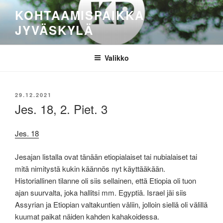
Siirry
KOHTAAMISPAIKKA
sisältöön
JYVÄSKYLÄ
Valikko
JULKAISTU
29.12.2021
Jes. 18, 2. Piet. 3
Jes. 18
Jesajan listalla ovat tänään etiopialaiset tai nubialaiset tai
mitä nimitystä kukin käännös nyt käyttääkään.
Historiallinen tilanne oli siis sellainen, että Etiopia oli tuon
ajan suurvalta, joka hallitsi mm. Egyptiä. Israel jäi siis
Assyrian ja Etiopian valtakuntien väliin, jolloin siellä oli välillä
kuumat paikat näiden kahden kahakoidessa.