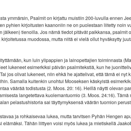
sta ymmärsin, Psalmit on kirjattu muistiin 200-luvulla ennen J
ten pyhien kirjoitusten kaanoniin ne on puolestaan liitetty noin
jälkeen) tienoilla. Jos nämä tiedot pitävät paikkansa, psalmit 
irjoitetussa muodossa, mutta niitä ei vielä ollut hyväksytty juut
tyttämään, kun luin ylipappien ja lainopettajien toiminnasta (Ma
lleet lukeneet esimerkiksi päivän psalmitekstiä, kun he juonitteli
i jos olivat lukeneet, niin ehkä he ajattelivat, että tämä ei nyt ku
eihin. Samalla kuitenkin unohtui Mooseksen käskyistä esimerkiksi
taa väärää todistusta (2. Moos. 20: 16). Heillä näytti olevan p
amisesta langetettava kuolemantuomio (3. Moos. 24:16). Tämä
malan pelastushistoria sai täyttymyksensä väärän tuomion perust
stavaa ja rohkaisevaa lukea, mutta tarvitsen Pyhän Hengen apu
si elämäksi. Tähän liittyen voisi myös lukea ja mietiskellä Jaako