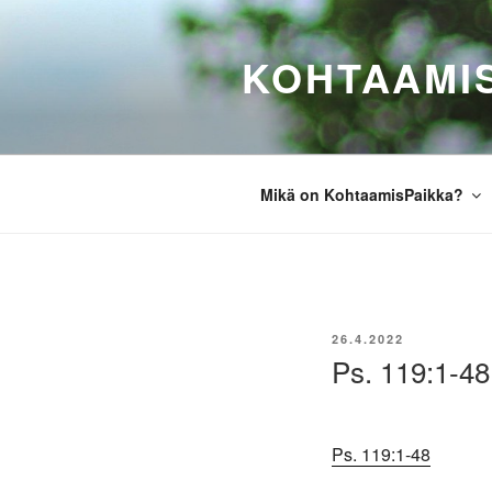
Siirry
sisältöön
KOHTAAMI
Mikä on KohtaamisPaikka?
JULKAISTU
26.4.2022
Ps. 119:1-48
Ps. 119:1-48