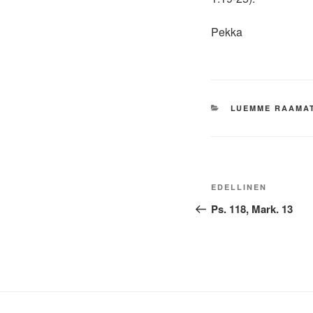
Pekka
KATEGORIAT
LUEMME RAAMA
Artikkelien
Edellinen
EDELLINEN
selaus
artikkeli
Ps. 118, Mark. 13