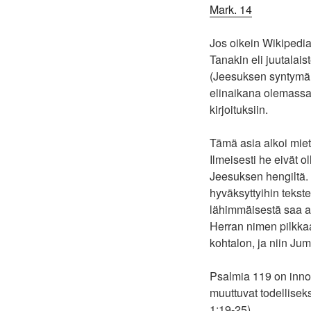
Mark. 14
Jos oikein Wikipedia
Tanakin eli juutalais
(Jeesuksen syntymän 
elinaikana olemassa k
kirjoituksiin.
Tämä asia alkoi mieti
Ilmeisesti he eivät o
Jeesuksen hengiltä. Ta
hyväksyttyihin tekst
lähimmäisestä saa an
Herran nimen pilkka
kohtalon, ja niin Ju
Psalmia 119 on inno
muuttuvat todellisek
1:19-25).