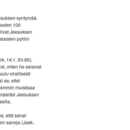
eesuksen syntymää.
 vuoden 100
olivat Jeesuksen
alaisten pyhiin
rk. 14:1, 53-65).
vat, miten he saisivat
ulu virallisesti
 se, ettei
aremmin muistissa
 määräsi Jeesuksen
eella.
a, että sanat
bin sanoja (Jaak.