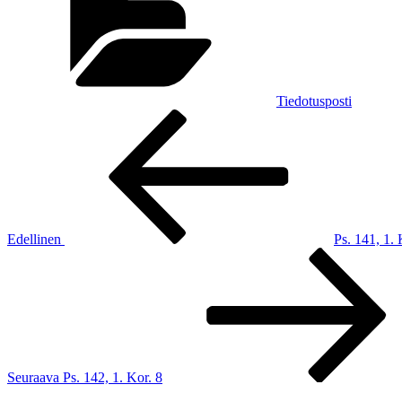
Tiedotusposti
Artikkelien
Edellinen
artikkeli
selaus
Edellinen
Ps. 141, 1. 
Seuraava
artikkeli
Seuraava
Ps. 142, 1. Kor. 8