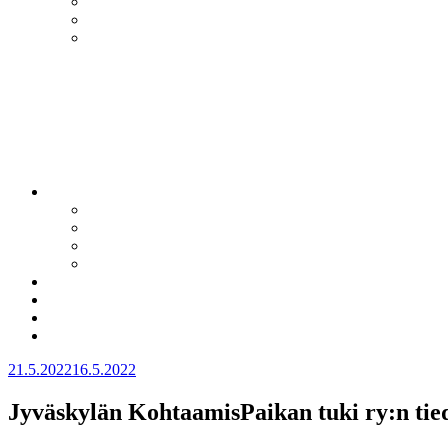
Julkaistu
21.5.2022
16.5.2022
Jyväskylän KohtaamisPaikan tuki ry:n tie