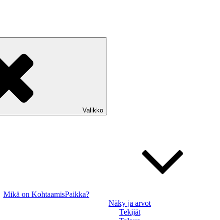
Valikko
Mikä on KohtaamisPaikka?
Näky ja arvot
Tekijät