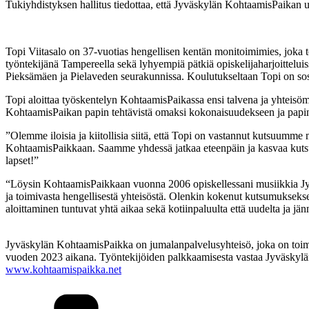
Tukiyhdistyksen hallitus tiedottaa, että Jyväskylän KohtaamisPaikan uu
Topi Viitasalo on 37-vuotias hengellisen kentän monitoimimies, jok
työntekijänä Tampereella sekä lyhyempiä pätkiä opiskelijaharjoittel
Pieksämäen ja Pielaveden seurakunnissa. Koulutukseltaan Topi on s
Topi aloittaa työskentelyn KohtaamisPaikassa ensi talvena ja yhteisö
KohtaamisPaikan papin tehtävistä omaksi kokonaisuudekseen ja papin t
”Olemme iloisia ja kiitollisia siitä, että Topi on vastannut kutsuumm
KohtaamisPaikkaan. Saamme yhdessä jatkaa eteenpäin ja kasvaa kutsu
lapset!”
“Löysin KohtaamisPaikkaan vuonna 2006 opiskellessani musiikkia Jyväs
ja toimivasta hengellisestä yhteisöstä. Olenkin kokenut kutsumuksekse
aloittaminen tuntuvat yhtä aikaa sekä kotiinpaluulta että uudelta ja jänn
Jyväskylän KohtaamisPaikka on jumalanpalvelusyhteisö, joka on toimi
vuoden 2023 aikana. Työntekijöiden palkkaamisesta vastaa Jyväskylän K
www.kohtaamispaikka.net
Kategoriat