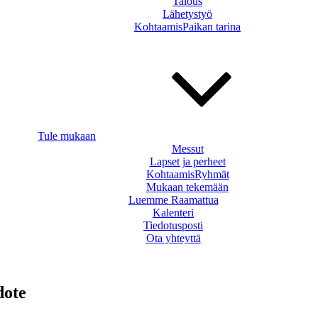
Talous
Lähetystyö
KohtaamisPaikan tarina
Tule mukaan
Messut
Lapset ja perheet
KohtaamisRyhmät
Mukaan tekemään
Luemme Raamattua
Kalenteri
Tiedotusposti
Ota yhteyttä
dote