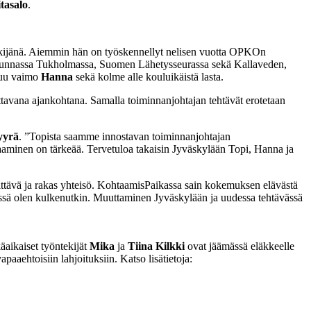
itasalo
.
tekijänä. Aiemmin hän on työskennellyt nelisen vuotta OPKOn
urakunnassa Tukholmassa, Suomen Lähetysseurassa sekä Kallaveden,
luu vaimo
Hanna
sekä kolme alle kouluikäistä lasta.
tavana ajankohtana. Samalla toiminnanjohtajan tehtävät erotetaan
yyrä
. ”Topista saamme innostavan toiminnanjohtajan
minen on tärkeää. Tervetuloa takaisin Jyväskylään Topi, Hanna ja
ittävä ja rakas yhteisö. KohtaamisPaikassa sain kokemuksen elävästä
missä olen kulkenutkin. Muuttaminen Jyväskylään ja uudessa tehtävässä
aikaiset työntekijät
Mika
ja
Tiina Kilkki
ovat jäämässä eläkkeelle
aehtoisiin lahjoituksiin. Katso lisätietoja: