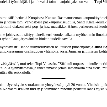
deksi työntekijäksi ja tulevaksi toiminnanjohtajaksi on valittu
Topi Vi
a toimii tällä hetkellä Kuopiossa Kansan Raamattuseuran kaupunkityön
uissa ja töissä mm. Verkostossa pääkaupunkiseudulla, Santa Klara -se
osionomi-diakoni sekä pop- ja jazz-muusikko. Hänen perheeseensä kuu
mme johtovastuu siirtyy hänelle ensi vuoden aikana myöhemmin ilmoitet
yöt tullaan järjestämään hiukan uudella tavalla.
e myöntävästi”, sanoo tukiyhdistyksen hallituksen puheenjohtaja
Juha K
muksessamme osallisuuden yhteisönä, jossa Jumalan ja ihmisten kohtaa
kylässä”, muistelee Topi Viitasalo. ”Siitä tuli nopeasti minulle merk
ni olla synnyttämässä ja rakentamassa jotain samanlaista aina siellä, 
ittävältä seikkailulta.”
nut Jyväskylän seurakunnan yhteydessä jo yli 20 vuotta. Yhteisön pitkä
ohtaamisPaikan tuki ry ja toiminnan rahoitus perustuu lähes täysin vapa