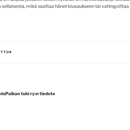
 sellaisesta, mikä saattaa hänet kiusaukseen tai vahingoittaa 
ATTUA
sPaikan tuki ry:n tiedote