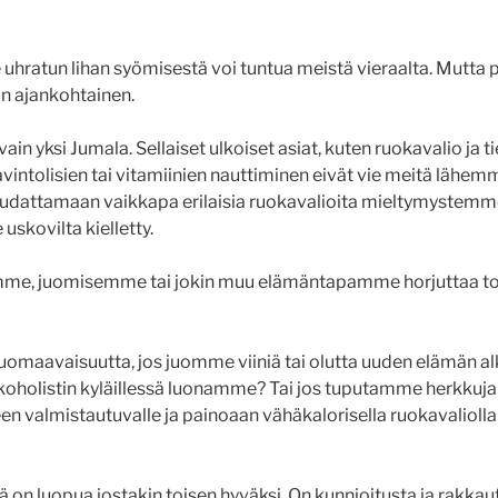
 uhratun lihan syömisestä voi tuntua meistä vieraalta. Mutta
in ajankohtainen.
ain yksi Jumala. Sellaiset ulkoiset asiat, kuten ruokavalio ja ti
avintolisien tai vitamiinien nauttiminen eivät vie meitä lähe
dattamaan vaikkapa erilaisia ruokavalioita mieltymystem
uskovilta kielletty.
me, juomisemme tai jokin muu elämäntapamme horjuttaa to
uomaavaisuutta, jos juomme viiniä tai olutta uuden elämän 
 alkoholistin kyläillessä luonamme? Tai jos tuputamme herkkuja
en valmistautuvalle ja painoaan vähäkalorisella ruokavalioll
ä on luopua jostakin toisen hyväksi. On kunnioitusta ja rakka