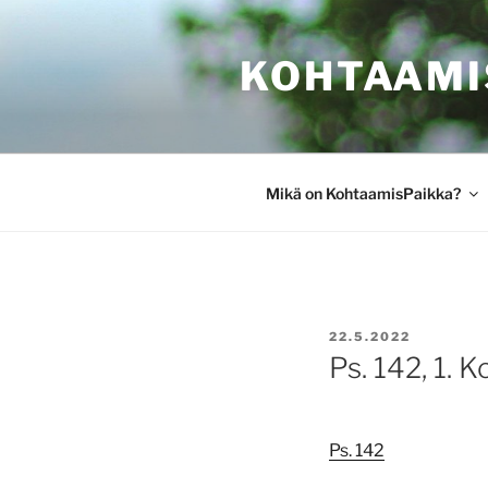
Siirry
sisältöön
KOHTAAMI
Mikä on KohtaamisPaikka?
JULKAISTU
22.5.2022
Ps. 142, 1. K
Ps. 142