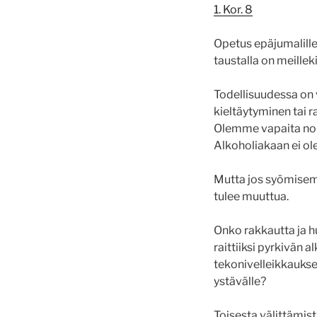
1. Kor. 8
Opetus epäjumalille
taustalla on meillek
Todellisuudessa on v
kieltäytyminen tai r
Olemme vapaita nou
Alkoholiakaan ei ole 
Mutta jos syömisem
tulee muuttua.
Onko rakkautta ja h
raittiiksi pyrkivän
tekonivelleikkaukse
ystävälle?
Toisesta välittämist