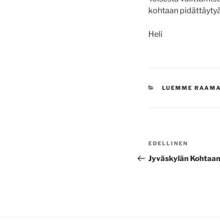
kohtaan pidättäytyä
Heli
KATEGORIAT
LUEMME RAAM
Artikkelien
Edellinen
EDELLINEN
selaus
artikkeli
Jyväskylän Kohtaami