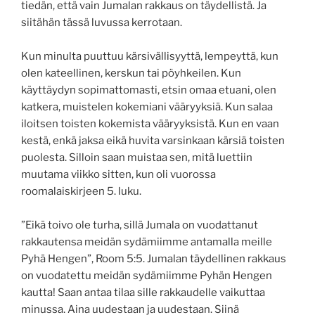
tiedän, että vain Jumalan rakkaus on täydellistä. Ja
siitähän tässä luvussa kerrotaan.
Kun minulta puuttuu kärsivällisyyttä, lempeyttä, kun
olen kateellinen, kerskun tai pöyhkeilen. Kun
käyttäydyn sopimattomasti, etsin omaa etuani, olen
katkera, muistelen kokemiani vääryyksiä. Kun salaa
iloitsen toisten kokemista vääryyksistä. Kun en vaan
kestä, enkä jaksa eikä huvita varsinkaan kärsiä toisten
puolesta. Silloin saan muistaa sen, mitä luettiin
muutama viikko sitten, kun oli vuorossa
roomalaiskirjeen 5. luku.
”Eikä toivo ole turha, sillä Jumala on vuodattanut
rakkautensa meidän sydämiimme antamalla meille
Pyhä Hengen”, Room 5:5. Jumalan täydellinen rakkaus
on vuodatettu meidän sydämiimme Pyhän Hengen
kautta! Saan antaa tilaa sille rakkaudelle vaikuttaa
minussa. Aina uudestaan ja uudestaan. Siinä