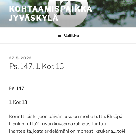
Siirry
KOHTAAMISPAIKKA
sisältöön
JYVÄSKYLÄ
Valikko
JULKAISTU
27.5.2022
Ps. 147, 1. Kor. 13
Ps. 147
1. Kor. 13
Korinttilaiskirjeen päivän luku on meille tuttu. Ehkäpä
liiankin tuttu? Luvun kuvaama rakkaus tuntuu
ihanteelta, josta arkielämäni on monesti kaukana….toki