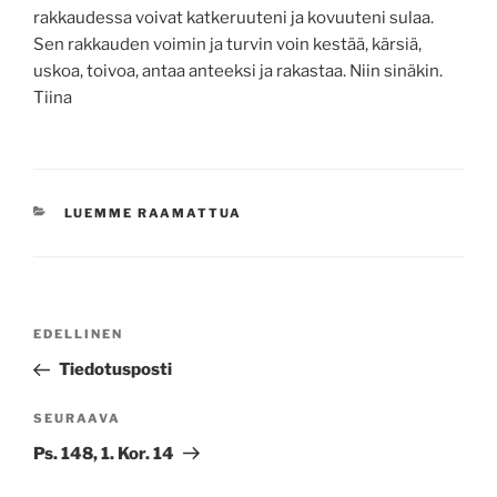
rakkaudessa voivat katkeruuteni ja kovuuteni sulaa.
Sen rakkauden voimin ja turvin voin kestää, kärsiä,
uskoa, toivoa, antaa anteeksi ja rakastaa. Niin sinäkin.
Tiina
KATEGORIAT
LUEMME RAAMATTUA
Artikkelien
Edellinen
EDELLINEN
selaus
artikkeli
Tiedotusposti
Seuraava
SEURAAVA
artikkeli
Ps. 148, 1. Kor. 14