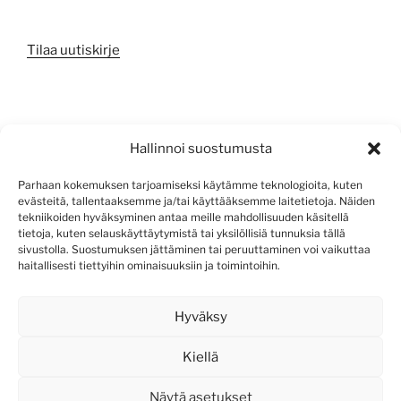
Tilaa uutiskirje
META
Hallinnoi suostumusta
Kirjaudu sisään
Parhaan kokemuksen tarjoamiseksi käytämme teknologioita, kuten
evästeitä, tallentaaksemme ja/tai käyttääksemme laitetietoja. Näiden
Sisältösyöte
tekniikoiden hyväksyminen antaa meille mahdollisuuden käsitellä
tietoja, kuten selauskäyttäytymistä tai yksilöllisiä tunnuksia tällä
Kommenttisyöte
sivustolla. Suostumuksen jättäminen tai peruuttaminen voi vaikuttaa
haitallisesti tiettyihin ominaisuuksiin ja toimintoihin.
WordPress.org
Hyväksy
Kiellä
Näytä asetukset