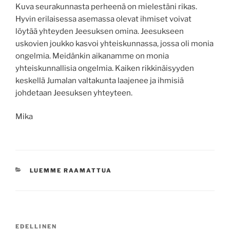
Kuva seurakunnasta perheenä on mielestäni rikas.
Hyvin erilaisessa asemassa olevat ihmiset voivat
löytää yhteyden Jeesuksen omina. Jeesukseen
uskovien joukko kasvoi yhteiskunnassa, jossa oli monia
ongelmia. Meidänkin aikanamme on monia
yhteiskunnallisia ongelmia. Kaiken rikkinäisyyden
keskellä Jumalan valtakunta laajenee ja ihmisiä
johdetaan Jeesuksen yhteyteen.
Mika
KATEGORIAT
LUEMME RAAMATTUA
Artikkelien
Edellinen
EDELLINEN