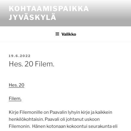
Siirry
KOHTAAMISPAIKKA
sisältöön
JYVÄSKYLÄ
Valikko
JULKAISTU
19.6.2022
Hes. 20 Filem.
Hes. 20
Filem,
Kirje Filemonille on Paavalin lyhyin kirje ja kaikkein
henkilökohtaisin. Paavali oli johtanut uskoon
Filemonin. Hänen kotonaan kokoontui seurakunta eli