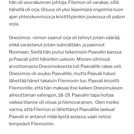
hän oli seurakunnan johtaja. Filemon oli varakas, sillä
hänellä oli orja. Orjuus oli yksi kipeimpiä ongelmia tuon
ajan yhteiskunnissa ja kristittyjenkin joukossa oli paljon
orjia.
Onesimos -nimen saanut orja oli tehnyt jotain väärää,
ehkä varastanut jotain isännältään, ja paennut
Roomaan. Siellä hän joutui tekemisiin Paavalin kanssa
ja Paavali johti hänetkin uskoon. Monen silmissä
arvottomasta Onesimoksesta tuli Paavalille rakas veli.
Onesimos oli avuksi Paavalille, mutta Paavali halusi
lähettää hänet takaisin Filemonin luo. Paavali kirjoitti
Filemonille, että hän maksaa itse kaiken Onesimuksen
aiheuttaman vahingon, 18-19. Paavalin tapa hoitaa
vaikea tilanne oli viisas ja hienovarainen. Olen melko
varma, että Filemon ei lähettänyt Paavalille laskua!
Paavali ei antanut määräystä asiassa, vaan vetosi
lempeästi Filemoniin.