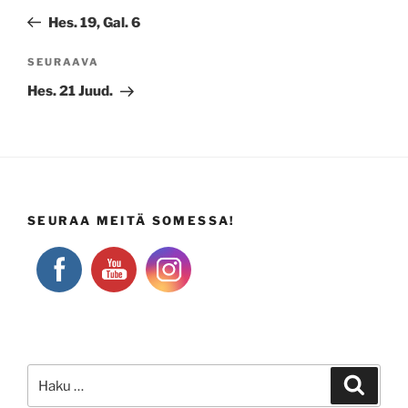
selaus
artikkeli
Hes. 19, Gal. 6
Seuraava
SEURAAVA
artikkeli
Hes. 21 Juud.
SEURAA MEITÄ SOMESSA!
Etsi:
Haku