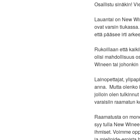
Osallistu sinäkin! Vie
Lauantai on New Winen
ovat varsin tiukassa.
että pääsee irti arke
Rukoillaan että kaikil
olisi mahdollisuus o
Wineen tai johonkin
Lainopettajat, ylipa
anna. Mutta olenko i
jolloin olen tulkinn
varaisiin raamatun k
Raamatusta on monenl
syy tulla New Wineen
ihmiset. Voimme oppi
ja mielipide-eroista 