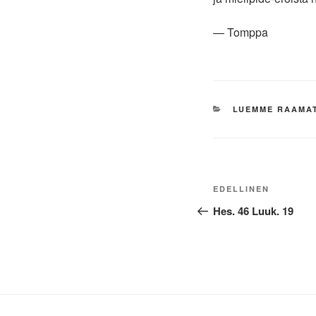
— Tomppa
KATEGORIAT
LUEMME RAAMA
Artikkelien
Edellinen
EDELLINEN
selaus
artikkeli
Hes. 46 Luuk. 19