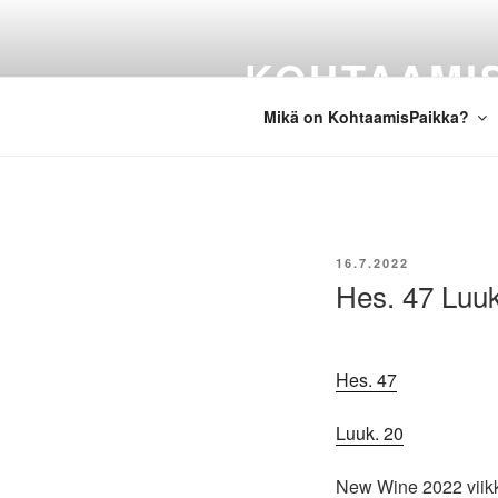
Siirry
sisältöön
KOHTAAMI
Mikä on KohtaamisPaikka?
JULKAISTU
16.7.2022
Hes. 47 Luuk
Hes. 47
Luuk. 20
New Wine 2022 viik