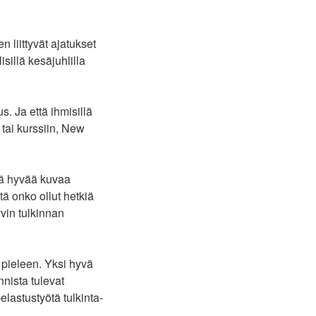
n liittyvät ajatukset
sillä kesäjuhlilla
s. Ja että ihmisillä
tai kurssiin, New
tä hyvää kuvaa
tä onko ollut hetkiä
vin tulkinnan
 pieleen. Yksi hyvä
nnista tulevat
lastustyötä tulkinta-