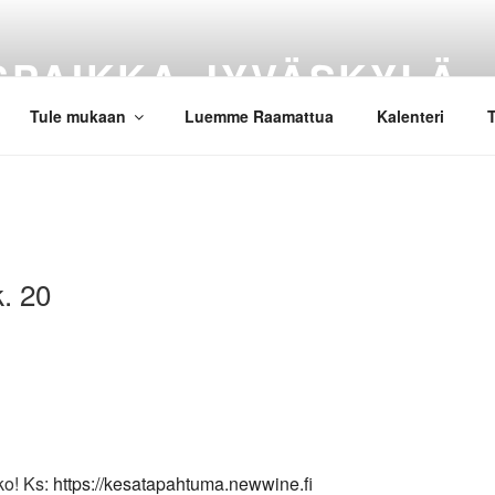
SPAIKKA JYVÄSKYLÄ
Tule mukaan
Luemme Raamattua
Kalenteri
T
. 20
ko! Ks:
https://kesatapahtuma.newwine.fi