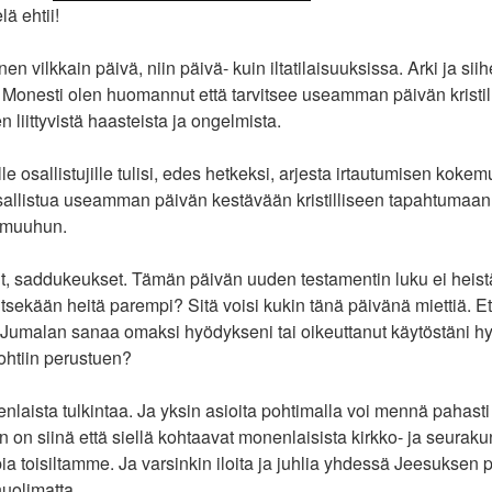
lä ehtii!
 vilkkain päivä, niin päivä- kuin iltatilaisuuksissa. Arki ja siihe
 Monesti olen huomannut että tarvitsee useamman päivän kristilli
en liittyvistä haasteista ja ongelmista.
le osallistujille tulisi, edes hetkeksi, arjesta irtautumisen kokemu
sallistua useamman päivän kestävään kristilliseen tapahtumaan 
 muuhun.
pit, saddukeukset. Tämän päivän uuden testamentin luku ei heis
tsekään heitä parempi? Sitä voisi kukin tänä päivänä miettiä. Et
ut Jumalan sanaa omaksi hyödykseni tai oikeuttanut käytöstäni hy
ohtiin perustuen?
aista tulkintaa. Ja yksin asioita pohtimalla voi mennä pahasti
 on siinä että siellä kohtaavat monenlaisista kirkko- ja seuraku
a toisiltamme. Ja varsinkin iloita ja juhlia yhdessä Jeesuksen pe
huolimatta.