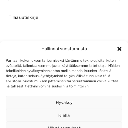
Tilaa uutiskirje
META
Hallinnoi suostumusta
Kirjaudu sisään
Parhaan kokemuksen tarjoamiseksi käytämme teknologioita, kuten
evästeitä, tallentaaksemme ja/tai käyttääksemme laitetietoja. Näiden
Sisältösyöte
tekniikoiden hyväksyminen antaa meille mahdollisuuden käsitellä
tietoja, kuten selauskäyttäytymistä tai yksilöllisiä tunnuksia tällä
Kommenttisyöte
sivustolla. Suostumuksen jättäminen tai peruuttaminen voi vaikuttaa
haitallisesti tiettyihin ominaisuuksiin ja toimintoihin.
WordPress.org
Hyväksy
Kiellä