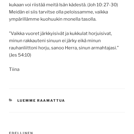
kukaan voi riistää meitä Isän kädestä. (Joh 10: 27-30)
Meidän ei siis tarvitse olla peloissamme, vaikka
ympärillämme kuohuukin monella tasolla.
”Vaikka vuoret järkkyisivät ja kukkulat horjuisivat,
minun rakkauteni sinuun ei järky eikä minun
rauhanliittoni horju, sanoo Herra, sinun armahtajasi.”
(Jes 54:10)
Tiina
KATEGORIAT
LUEMME RAAMATTUA
Artikkelien
Edellinen
EDELLINEN