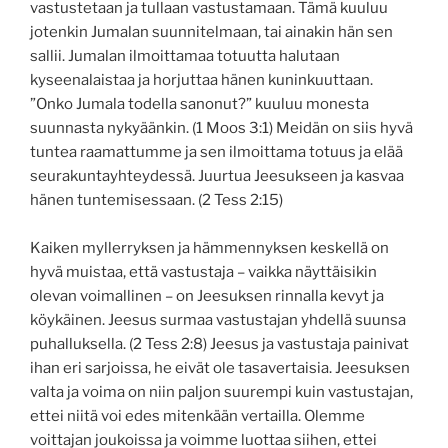
vastustetaan ja tullaan vastustamaan. Tämä kuuluu
jotenkin Jumalan suunnitelmaan, tai ainakin hän sen
sallii. Jumalan ilmoittamaa totuutta halutaan
kyseenalaistaa ja horjuttaa hänen kuninkuuttaan.
”Onko Jumala todella sanonut?” kuuluu monesta
suunnasta nykyäänkin. (1 Moos 3:1) Meidän on siis hyvä
tuntea raamattumme ja sen ilmoittama totuus ja elää
seurakuntayhteydessä. Juurtua Jeesukseen ja kasvaa
hänen tuntemisessaan. (2 Tess 2:15)
Kaiken myllerryksen ja hämmennyksen keskellä on
hyvä muistaa, että vastustaja – vaikka näyttäisikin
olevan voimallinen – on Jeesuksen rinnalla kevyt ja
köykäinen. Jeesus surmaa vastustajan yhdellä suunsa
puhalluksella. (2 Tess 2:8) Jeesus ja vastustaja painivat
ihan eri sarjoissa, he eivät ole tasavertaisia. Jeesuksen
valta ja voima on niin paljon suurempi kuin vastustajan,
ettei niitä voi edes mitenkään vertailla. Olemme
voittajan joukoissa ja voimme luottaa siihen, ettei