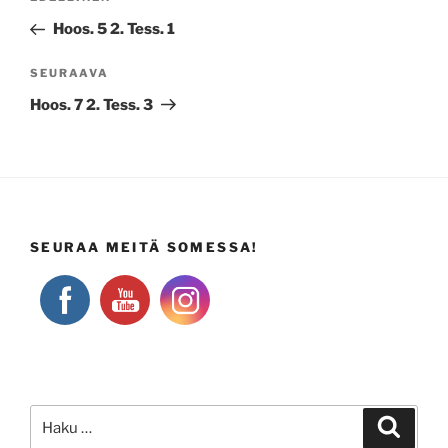
selaus
artikkeli
Hoos. 5 2. Tess. 1
Seuraava
SEURAAVA
artikkeli
Hoos. 7 2. Tess. 3
SEURAA MEITÄ SOMESSA!
Etsi:
Haku