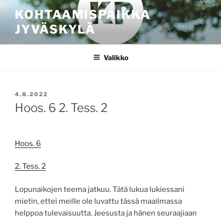
Siirry
KOHTAAMISPAIKKA
sisältöön
JYVÄSKYLÄ
Valikko
JULKAISTU
4.8.2022
Hoos. 6 2. Tess. 2
Hoos. 6
2. Tess. 2
Lopunaikojen teema jatkuu. Tätä lukua lukiessani
mietin, ettei meille ole luvattu tässä maailmassa
helppoa tulevaisuutta. Jeesusta ja hänen seuraajiaan