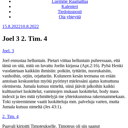
Luemme Raamattua
Kalenteri
Tiedotusposti
Ota yhteyttä
Julkaistu
15.8.2022
10.8.2022
Joel 3 2. Tim. 4
Joel. 3
Joel ennustaa helluntain. Pietari viittaa helluntain puheessaan, että
tämä on sitä, mitä on luvattu Joelin kirjassa (Apt.2:16). Pyhä Henki
vuodatetaan kaikkiin ihmisiin: poikiin, tyttäriin, nuorukaisiin,
vanhoihin, orjiin, orjattariin. Kuluneen kesän teemana on erään
antoisan keskustelun myötä pyörinyt mielessäni ajatus kutsuttuna
olemisesta. Jumala kutsuu nimeltä, siinä jäävät jalkoihin kaikki
kulttuuriset luokittelut, vammojen mukaan luokittelut, body mass
indexit ja ties mitä ryhmittelyjä me yhteiskunnissa rakennammekaan.
Toki systeemimme vaatii luokitteluja mm. palveluja varten, mutta
Jumala kutsuu nimeltä (Jes 43:1).
2. Tim. 4
Paavali kirjoitti Timoteukselle. Timoteus oli siis saanut