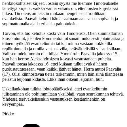
henkilökohtaiset kirjeet. Jostain syystä me luemme Timoteukselle
lähettyjä kirjeitä, vaikka vanha viisaus on, ettei toisten kirjeitä saa
lukea. Timoteus on tekstin mukaan hengelliseltä rooliltaan
evankelista. Paavali kehotti häntä saarnaamaan sanaa sopivalla ja
sopimattomalla ajalla erilaisin painotuksin.
Toivon, että tuo kehotus koski vain Timoteusta. Olen suunnattoman
kiusaantunut, jos olen kommentoinut sanan mukaisesti jotain asiaa ja
toinen hyökkää evankeliumia tai kai minua vastaan nokkelilla
replikoinneilla ja omilla vastustavilla, teräväkielisillä viisauksillaan.
Valitsen mieluummin olla hiljaa. Ymmärrän Paavalia jakeessa 15,
kun hän kertoo Aleksandroksen kovasti vastustaneen puheita.
Paavali toteaa jakeessa 16, ettei kukaan tullut avuksi hänen
puolustautuessaan, vaan kaikki jättivät hänet. Herra auttoi Paavalia
(17). Olisi kiinnostavaa tietää tarkemmin, miten hän siinä tilanteessa
pelastui leijonan kidasta. Ehkä ihan oikean leijonan, huh.
Uskallankohan tulkita johtopäätökseksi, ettei evankeliumin
julistaminen ole pohjimmiltaan yksilölaji, vaan seurakunnan tehtävä.
Yhdessä teräväkielisenkin vastustuksen kestäminenkin on
kevyempää.
Pirkko
Kategoriat