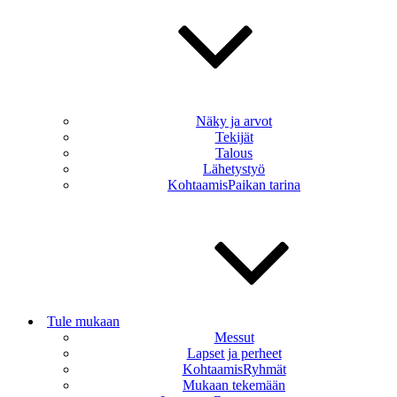
Näky ja arvot
Tekijät
Talous
Lähetystyö
KohtaamisPaikan tarina
Tule mukaan
Messut
Lapset ja perheet
KohtaamisRyhmät
Mukaan tekemään