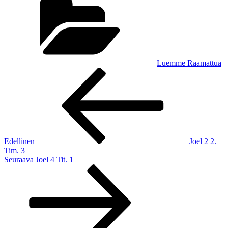
Luemme Raamattua
Artikkelien
Edellinen
artikkeli
selaus
Edellinen
Joel 2 2.
Tim. 3
Seuraava
Seuraava
Joel 4 Tit. 1
artikkeli