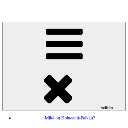
Siirry
sisältöön
KohtaamisPaikka Jyväskylä
Valikko
Mikä on KohtaamisPaikka?