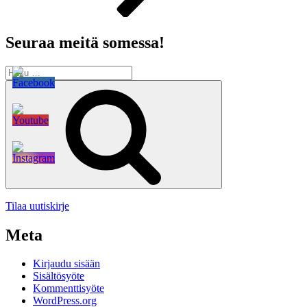
Seuraa meitä somessa!
Etsi:
Haku
Tilaa uutiskirje
Meta
Kirjaudu sisään
Sisältösyöte
Kommenttisyöte
WordPress.org