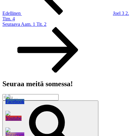
Edellinen
Joel 3 2.
Tim. 4
Seuraava
Seuraava
Aam. 1 Tit. 2
artikkeli
Seuraa meitä somessa!
Etsi:
Haku