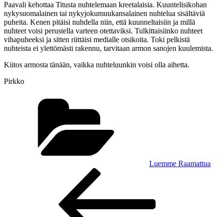
Paavali kehottaa Titusta nuhtelemaan kreetalaisia. Kuuntelisikohan
nykysuomalainen tai nykyjokumuukansalainen nuhtelua sisältäviä
puheita. Kenen pitäisi nuhdella niin, että kuunneltaisiin ja millä
nuhteet voisi perustella varteen otettaviksi. Tulkittaisiinko nuhteet
vihapuheeksi ja sitten riittäisi medialle otsikoita. Toki pelkistä
nuhteista ei ylettömästi rakennu, tarvitaan armon sanojen kuulemista.
Kiitos armosta tänään, vaikka nuhteluunkin voisi olla aihetta.
Pirkko
Kategoriat
Luemme Raamattua
Artikkelien
Edellinen
artikkeli
selaus