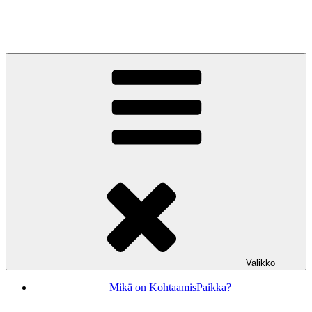
Siirry
sisältöön
KohtaamisPaikka Jyväskylä
Valikko
Mikä on KohtaamisPaikka?