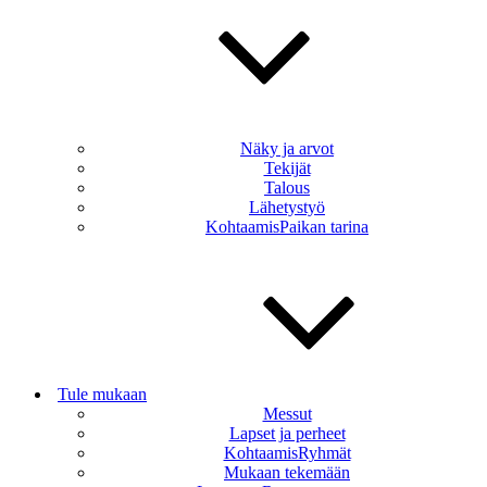
Näky ja arvot
Tekijät
Talous
Lähetystyö
KohtaamisPaikan tarina
Tule mukaan
Messut
Lapset ja perheet
KohtaamisRyhmät
Mukaan tekemään