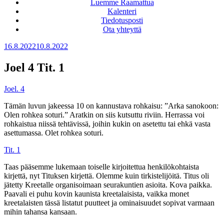
Luemme Raamattua
Kalenteri
Tiedotusposti
Ota yhteyttä
Julkaistu
16.8.2022
10.8.2022
Joel 4 Tit. 1
Joel. 4
Tämän luvun jakeessa 10 on kannustava rohkaisu: ”Arka sanokoon:
Olen rohkea soturi.” Aratkin on siis kutsuttu riviin. Herrassa voi
rohkaistua niissä tehtävissä, joihin kukin on asetettu tai ehkä vasta
asettumassa. Olet rohkea soturi.
Tit. 1
Taas pääsemme lukemaan toiselle kirjoitettua henkilökohtaista
kirjettä, nyt Tituksen kirjettä. Olemme kuin tirkistelijöitä. Titus oli
jätetty Kreetalle organisoimaan seurakuntien asioita. Kova paikka.
Paavali ei puhu kovin kaunista kreetalaisista, vaikka monet
kreetalaisten tässä listatut puutteet ja ominaisuudet sopivat varmaan
mihin tahansa kansaan.