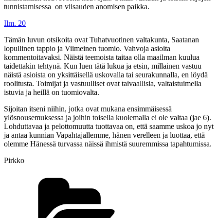
tunnistamisessa on viisauden anomisen paikka.
Ilm. 20
Tämän luvun otsikoita ovat Tuhatvuotinen valtakunta, Saatanan
lopullinen tappio ja Viimeinen tuomio. Vahvoja asioita
kommentoitavaksi. Näistä teemoista taitaa olla maailman kuulua
taidettakin tehtynä. Kun luen tätä lukua ja etsin, millainen vastuu
näistä asioista on yksittäisellä uskovalla tai seurakunnalla, en löydä
roolitusta. Toimijat ja vastuulliset ovat taivaallisia, valtaistuimella
istuvia ja heillä on tuomiovalta.
Sijoitan itseni niihin, jotka ovat mukana ensimmäisessä
ylösnousemuksessa ja joihin toisella kuolemalla ei ole valtaa (jae 6).
Lohduttavaa ja pelottomuutta tuottavaa on, että saamme uskoa jo nyt
ja antaa kunnian Vapahtajallemme, hänen verelleen ja luottaa, että
olemme Hänessä turvassa näissä ihmistä suuremmissa tapahtumissa.
Pirkko
Kategoriat