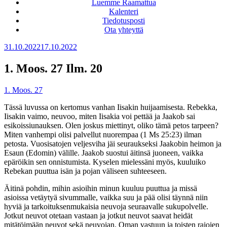
Luemme Raamattua
Kalenteri
Tiedotusposti
Ota yhteyttä
Julkaistu
31.10.2022
17.10.2022
1. Moos. 27 Ilm. 20
1. Moos. 27
Tässä luvussa on kertomus vanhan Iisakin huijaamisesta. Rebekka,
Iisakin vaimo, neuvoo, miten Iisakia voi pettää ja Jaakob sai
esikoissiunauksen. Olen joskus miettinyt, oliko tämä petos tarpeen?
Miten vanhempi olisi palvellut nuorempaa (1 Ms 25:23) ilman
petosta. Vuosisatojen veljesviha jäi seuraukseksi Jaakobin heimon ja
Esaun (Edomin) välille. Jaakob suostui äitinsä juoneen, vaikka
epäröikin sen onnistumista. Kyselen mielessäni myös, kuuluiko
Rebekan puuttua isän ja pojan väliseen suhteeseen.
Äitinä pohdin, mihin asioihin minun kuuluu puuttua ja missä
asioissa vetäytyä sivummalle, vaikka suu ja pää olisi täynnä niin
hyviä ja tarkoituksenmukaisia neuvoja seuraavalle sukupolvelle.
Jotkut neuvot otetaan vastaan ja jotkut neuvot saavat heidät
mitätöimään neuvot sekä neuvojan. Oman vastuun ja toisten rajojen