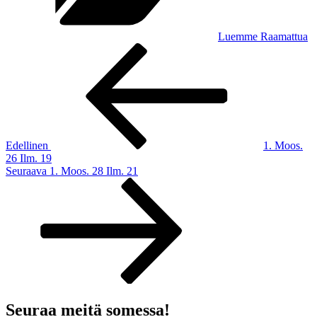
Luemme Raamattua
Artikkelien
Edellinen
artikkeli
selaus
Edellinen
1. Moos.
26 Ilm. 19
Seuraava
Seuraava
1. Moos. 28 Ilm. 21
artikkeli
Seuraa meitä somessa!