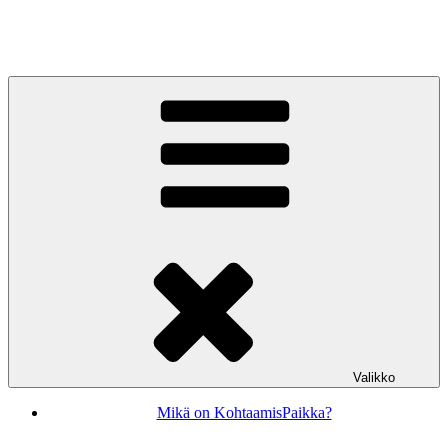
Siirry
sisältöön
KohtaamisPaikka Jyväskylä
Valikko
Mikä on KohtaamisPaikka?