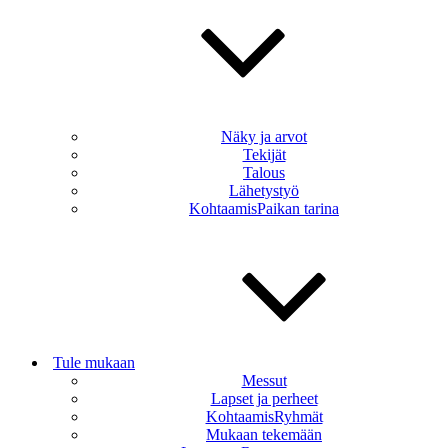
Näky ja arvot
Tekijät
Talous
Lähetystyö
KohtaamisPaikan tarina
Tule mukaan
Messut
Lapset ja perheet
KohtaamisRyhmät
Mukaan tekemään