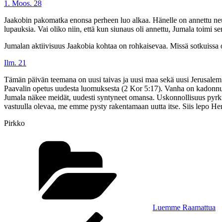
1. Moos. 28
Jaakobin pakomatka enonsa perheen luo alkaa. Hänelle on annettu neuvo 
lupauksia. Vai oliko niin, että kun siunaus oli annettu, Jumala toimi 
Jumalan aktiivisuus Jaakobia kohtaa on rohkaisevaa. Missä sotkuissa 
Ilm. 21
Tämän päivän teemana on uusi taivas ja uusi maa sekä uusi Jerusalem. 
Paavalin opetus uudesta luomuksesta (2 Kor 5:17). Vanha on kadonnut ja 
Jumala näkee meidät, uudesti syntyneet omansa. Uskonnollisuus pyrki
vastuulla olevaa, me emme pysty rakentamaan uutta itse. Siis lepo Herr
Pirkko
Kategoriat
Luemme Raamattua
Artikkelien
Edellinen