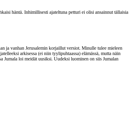
 häntä. Inhimillisesti ajateltuna petturi ei olisi ansainnut tällaisia
n ja vanhan Jerusalemin korjaillut versiot. Minulle tulee mieleen
atelleeksi arkisessa (ei niin tyylipuhtaassa) elämässä, mutta näin
sa Jumala loi meidät uusiksi. Uudeksi luominen on siis Jumalan