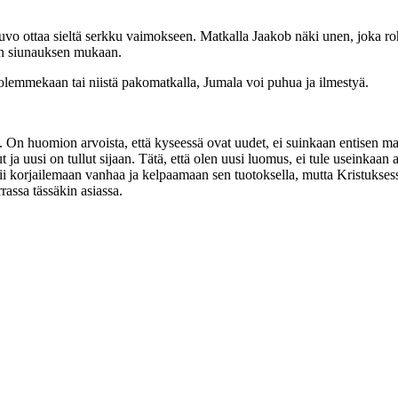
ottaa sieltä serkku vaimokseen. Matkalla Jaakob näki unen, joka rohkaisi
sen siunauksen mukaan.
olemmekaan tai niistä pakomatkalla, Jumala voi puhua ja ilmestyä.
On huomion arvoista, että kyseessä ovat uudet, ei suinkaan entisen maa
uusi on tullut sijaan. Tätä, että olen uusi luomus, ei tule useinkaan aj
i korjailemaan vanhaa ja kelpaamaan sen tuotoksella, mutta Kristukses
assa tässäkin asiassa.