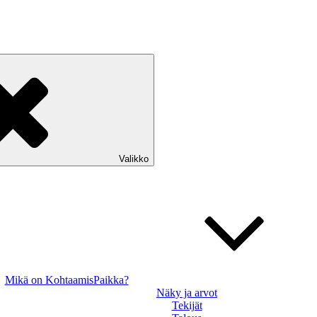
Valikko
Mikä on KohtaamisPaikka?
Näky ja arvot
Tekijät