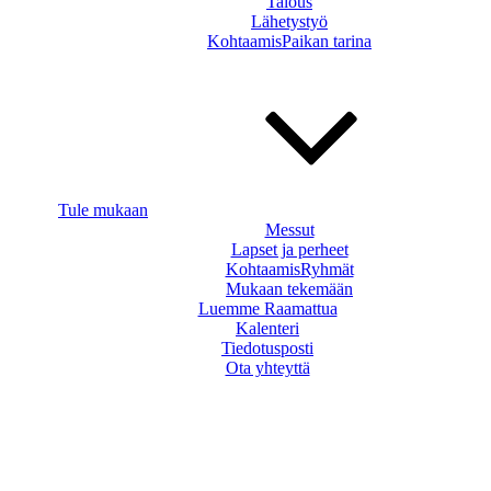
Talous
Lähetystyö
KohtaamisPaikan tarina
Tule mukaan
Messut
Lapset ja perheet
KohtaamisRyhmät
Mukaan tekemään
Luemme Raamattua
Kalenteri
Tiedotusposti
Ota yhteyttä