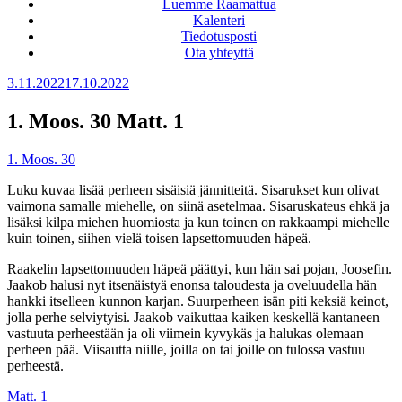
Luemme Raamattua
Kalenteri
Tiedotusposti
Ota yhteyttä
Julkaistu
3.11.2022
17.10.2022
1. Moos. 30 Matt. 1
1. Moos. 30
Luku kuvaa lisää perheen sisäisiä jännitteitä. Sisarukset kun olivat
vaimona samalle miehelle, on siinä asetelmaa. Sisaruskateus ehkä ja
lisäksi kilpa miehen huomiosta ja kun toinen on rakkaampi miehelle
kuin toinen, siihen vielä toisen lapsettomuuden häpeä.
Raakelin lapsettomuuden häpeä päättyi, kun hän sai pojan, Joosefin.
Jaakob halusi nyt itsenäistyä enonsa taloudesta ja oveluudella hän
hankki itselleen kunnon karjan. Suurperheen isän piti keksiä keinot,
jolla perhe selviytyisi. Jaakob vaikuttaa kaiken keskellä kantaneen
vastuuta perheestään ja oli viimein kyvykäs ja halukas olemaan
perheen pää. Viisautta niille, joilla on tai joille on tulossa vastuu
perheestä.
Matt. 1