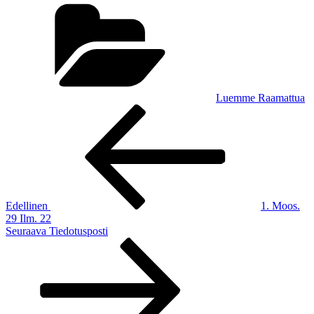
Kategoriat
Luemme Raamattua
Artikkelien
Edellinen
artikkeli
selaus
Edellinen
1. Moos.
29 Ilm. 22
Seuraava
Seuraava
Tiedotusposti
artikkeli