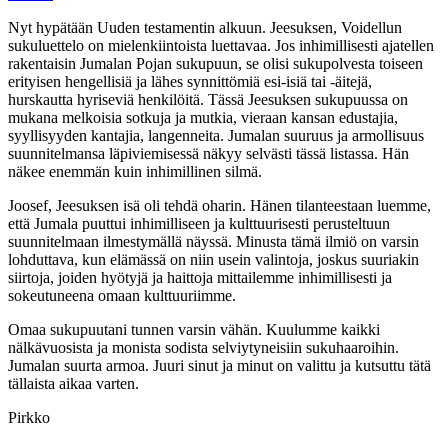
Nyt hypätään Uuden testamentin alkuun. Jeesuksen, Voidellun
sukuluettelo on mielenkiintoista luettavaa. Jos inhimillisesti ajatellen
rakentaisin Jumalan Pojan sukupuun, se olisi sukupolvesta toiseen
erityisen hengellisiä ja lähes synnittömiä esi-isiä tai -äitejä,
hurskautta hyriseviä henkilöitä. Tässä Jeesuksen sukupuussa on
mukana melkoisia sotkuja ja mutkia, vieraan kansan edustajia,
syyllisyyden kantajia, langenneita. Jumalan suuruus ja armollisuus
suunnitelmansa läpiviemisessä näkyy selvästi tässä listassa. Hän
näkee enemmän kuin inhimillinen silmä.
Joosef, Jeesuksen isä oli tehdä oharin. Hänen tilanteestaan luemme,
että Jumala puuttui inhimilliseen ja kulttuurisesti perusteltuun
suunnitelmaan ilmestymällä näyssä. Minusta tämä ilmiö on varsin
lohduttava, kun elämässä on niin usein valintoja, joskus suuriakin
siirtoja, joiden hyötyjä ja haittoja mittailemme inhimillisesti ja
sokeutuneena omaan kulttuuriimme.
Omaa sukupuutani tunnen varsin vähän. Kuulumme kaikki
nälkävuosista ja monista sodista selviytyneisiin sukuhaaroihin.
Jumalan suurta armoa. Juuri sinut ja minut on valittu ja kutsuttu tätä
tällaista aikaa varten.
Pirkko