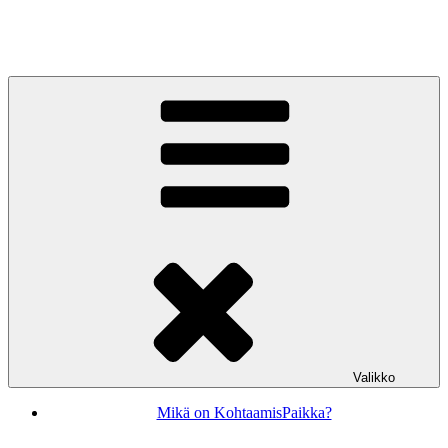
Siirry
sisältöön
KohtaamisPaikka Jyväskylä
Valikko
Mikä on KohtaamisPaikka?