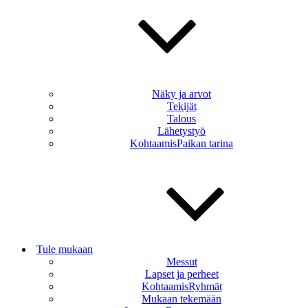
Näky ja arvot
Tekijät
Talous
Lähetystyö
KohtaamisPaikan tarina
Tule mukaan
Messut
Lapset ja perheet
KohtaamisRyhmät
Mukaan tekemään