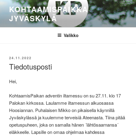
Siirry
KOHTAAMISPAIKKA
sisältöön
JYVÄSKYLÄ
Valikko
JULKAISTU
24.11.2022
Tiedotusposti
Hei,
KohtaamisPaikan adventin iltamessu on su 27.11. klo 17
Palokan kirkossa. Laulamme iltamessun alkuosassa
Hoosiannan. Puhalaisen Mikko on pikaisella käynnillä
Jyväskylässä ja kuulemme terveisiä Ateenasta. Tiina pitää
opetuspuheen, joka on samalla hänen ´lähtösaarnansa´
eläkkeelle. Lapsille on omaa ohjelmaa kahdessa