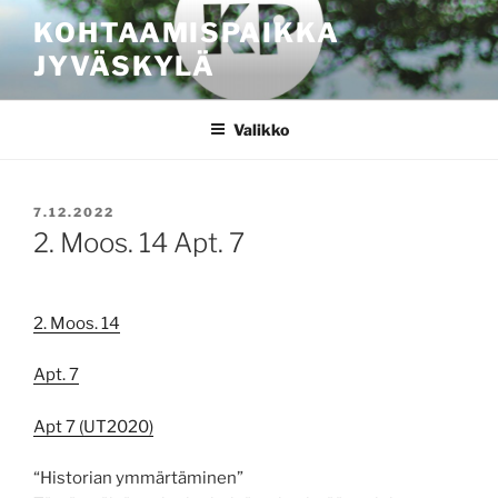
Siirry
KOHTAAMISPAIKKA
sisältöön
JYVÄSKYLÄ
Valikko
JULKAISTU
7.12.2022
2. Moos. 14 Apt. 7
2. Moos. 14
Apt. 7
Apt 7 (UT2020)
“Historian ymmärtäminen”