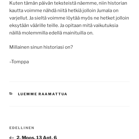
Kuten tämän päivän teksteistä näemme, niin historian
kautta voimme nähdä niitä hetkiä jolloin Jumala on
varjellut. Ja sieltä voimme löytää myös ne hetket jolloin
eksytään väärille teille. Ja opitaan mitä vaikutuksia
näillä molemmilla edellä mainituilla on.
Millainen sinun historiasi on?
–Tomppa
KATEGORIAT
LUEMME RAAMATTUA
Artikkelien
Edellinen
EDELLINEN
selaus
artikkeli
2. Moos. 13 Apt. 6