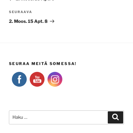
Seuraava
SEURAAVA
artikkeli
2. Moos. 15 Apt. 8
SEURAA MEITÄ SOMESSA!
Etsi:
Haku