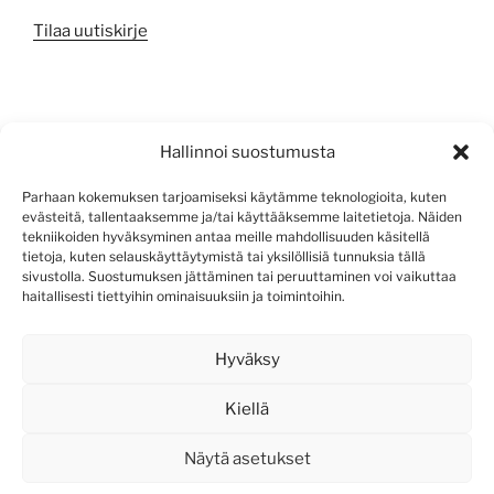
Tilaa uutiskirje
META
Hallinnoi suostumusta
Kirjaudu sisään
Parhaan kokemuksen tarjoamiseksi käytämme teknologioita, kuten
evästeitä, tallentaaksemme ja/tai käyttääksemme laitetietoja. Näiden
Sisältösyöte
tekniikoiden hyväksyminen antaa meille mahdollisuuden käsitellä
tietoja, kuten selauskäyttäytymistä tai yksilöllisiä tunnuksia tällä
Kommenttisyöte
sivustolla. Suostumuksen jättäminen tai peruuttaminen voi vaikuttaa
haitallisesti tiettyihin ominaisuuksiin ja toimintoihin.
WordPress.org
Hyväksy
Kiellä
Näytä asetukset