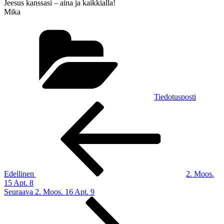
Jeesus kanssasi – aina ja kaikkialla!
Mika
Kategoriat
Tiedotusposti
Artikkelien
Edellinen
artikkeli
selaus
Edellinen
2. Moos.
15 Apt. 8
Seuraava
Seuraava
2. Moos. 16 Apt. 9
artikkeli