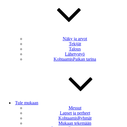
Näky ja arvot
Tekijät
Talous
Lähetystyö
KohtaamisPaikan tarina
Tule mukaan
Messut
Lapset ja perheet
KohtaamisRyhmät
Mukaan tekemään