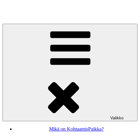
Siirry
sisältöön
KohtaamisPaikka Jyväskylä
Valikko
Mikä on KohtaamisPaikka?