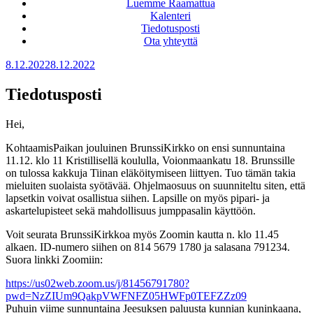
Luemme Raamattua
Kalenteri
Tiedotusposti
Ota yhteyttä
Julkaistu
8.12.2022
8.12.2022
Tiedotusposti
Hei,
KohtaamisPaikan jouluinen BrunssiKirkko on ensi sunnuntaina
11.12. klo 11 Kristillisellä koululla, Voionmaankatu 18. Brunssille
on tulossa kakkuja Tiinan eläköitymiseen liittyen. Tuo tämän takia
mieluiten suolaista syötävää. Ohjelmaosuus on suunniteltu siten, että
lapsetkin voivat osallistua siihen. Lapsille on myös pipari- ja
askartelupisteet sekä mahdollisuus jumppasalin käyttöön.
Voit seurata BrunssiKirkkoa myös Zoomin kautta n. klo 11.45
alkaen. ID-numero siihen on 814 5679 1780 ja salasana 791234.
Suora linkki Zoomiin:
https://us02web.zoom.us/j/81456791780?
pwd=NzZIUm9QakpVWFNFZ05HWFp0TEFZZz09
Puhuin viime sunnuntaina Jeesuksen paluusta kunnian kuninkaana,