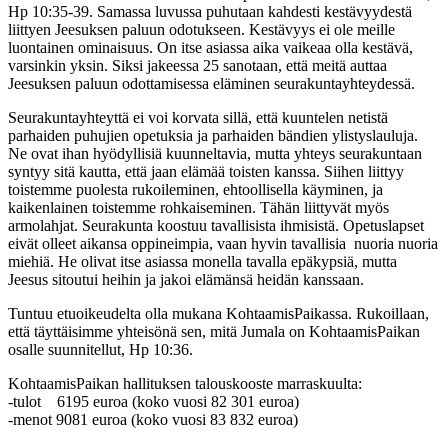
Hp 10:35-39. Samassa luvussa puhutaan kahdesti kestävyydestä
liittyen Jeesuksen paluun odotukseen. Kestävyys ei ole meille
luontainen ominaisuus. On itse asiassa aika vaikeaa olla kestävä,
varsinkin yksin. Siksi jakeessa 25 sanotaan, että meitä auttaa
Jeesuksen paluun odottamisessa eläminen seurakuntayhteydessä.
Seurakuntayhteyttä ei voi korvata sillä, että kuuntelen netistä
parhaiden puhujien opetuksia ja parhaiden bändien ylistyslauluja.
Ne ovat ihan hyödyllisiä kuunneltavia, mutta yhteys seurakuntaan
syntyy sitä kautta, että jaan elämää toisten kanssa. Siihen liittyy
toistemme puolesta rukoileminen, ehtoollisella käyminen, ja
kaikenlainen toistemme rohkaiseminen. Tähän liittyvät myös
armolahjat. Seurakunta koostuu tavallisista ihmisistä. Opetuslapset
eivät olleet aikansa oppineimpia, vaan hyvin tavallisia nuoria nuoria
miehiä. He olivat itse asiassa monella tavalla epäkypsiä, mutta
Jeesus sitoutui heihin ja jakoi elämänsä heidän kanssaan.
Tuntuu etuoikeudelta olla mukana KohtaamisPaikassa. Rukoillaan,
että täyttäisimme yhteisönä sen, mitä Jumala on KohtaamisPaikan
osalle suunnitellut, Hp 10:36.
KohtaamisPaikan hallituksen talouskooste marraskuulta:
-tulot 6195 euroa (koko vuosi 82 301 euroa)
-menot 9081 euroa (koko vuosi 83 832 euroa)