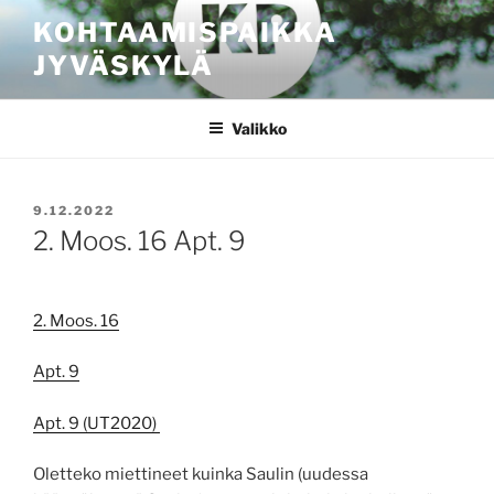
Siirry
KOHTAAMISPAIKKA
sisältöön
JYVÄSKYLÄ
Valikko
JULKAISTU
9.12.2022
2. Moos. 16 Apt. 9
2. Moos. 16
Apt. 9
Apt. 9 (UT2020)
Oletteko miettineet kuinka Saulin (uudessa