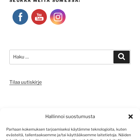
SEURAA MEITÄ SOMESSA!
Etsi:
Haku
Tilaa uutiskirje
META
Hallinnoi suostumusta
Kirjaudu sisään
Parhaan kokemuksen tarjoamiseksi käytämme teknologioita, kuten
evästeitä, tallentaaksemme ja/tai käyttääksemme laitetietoja. Näiden
Sisältösyöte