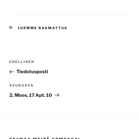
KATEGORIAT
LUEMME RAAMATTUA
Artikkelien
Edellinen
EDELLINEN
selaus
artikkeli
Tiedotusposti
Seuraava
SEURAAVA
artikkeli
2. Moos. 17 Apt. 10