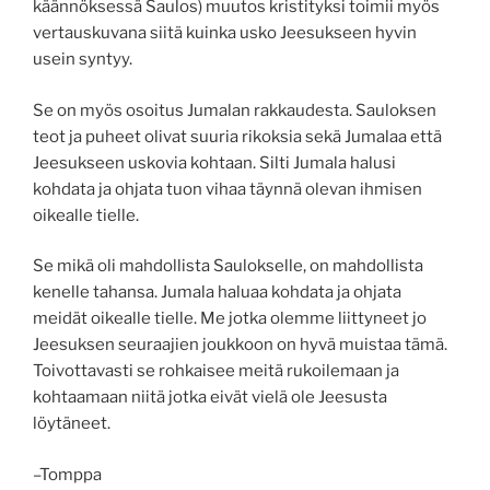
käännöksessä Saulos) muutos kristityksi toimii myös
vertauskuvana siitä kuinka usko Jeesukseen hyvin
usein syntyy.
Se on myös osoitus Jumalan rakkaudesta. Sauloksen
teot ja puheet olivat suuria rikoksia sekä Jumalaa että
Jeesukseen uskovia kohtaan. Silti Jumala halusi
kohdata ja ohjata tuon vihaa täynnä olevan ihmisen
oikealle tielle.
Se mikä oli mahdollista Saulokselle, on mahdollista
kenelle tahansa. Jumala haluaa kohdata ja ohjata
meidät oikealle tielle. Me jotka olemme liittyneet jo
Jeesuksen seuraajien joukkoon on hyvä muistaa tämä.
Toivottavasti se rohkaisee meitä rukoilemaan ja
kohtaamaan niitä jotka eivät vielä ole Jeesusta
löytäneet.
–Tomppa