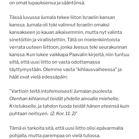
on omat lupauksensa ja sääntönsä.
Tässä luvussa Jumala tekee liiton Israelin kansan
kanssa. Jumala oli toki valinnut Israelin omaksi
kansakseen jo kauan aikaisemmin, mutta nyt valinta
sinetöitiin ja virallistettiin. Tätä on mielenkiintoista
verrata uuteen liittoon, jonka Jeesus teki seurakunnan
kanssa. Kun lukee vaikkapa Paavalin kirjeitä, niin tuntuu
siltä, että uusi liitto on vasta odottamassa
täyttymystään. Olemme vasta ”kihlausvaiheessa” ja
häät ovat vielä edessäpäin:
”
Vartioin teitä intohimoisesti Jumalan puolesta.
Olenhan kihlannut teidät yhdelle ainoalle miehelle,
Kristukselle, ja tahdon tuoda teidät hänen eteensä kuin
puhtaan neitsyen. (2. Kor. 11: 2)
”
Tämä ei tarkoita sitä, että uusi liitto olisi epävarmalla
pohjalla, mutta parempaa on vielä tulossa.