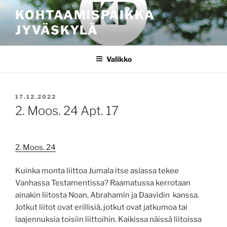
Siirry
KOHTAAMISPAIKKA
sisältöön
JYVÄSKYLÄ
Valikko
JULKAISTU
17.12.2022
2. Moos. 24 Apt. 17
2. Moos. 24
Kuinka monta liittoa Jumala itse asiassa tekee
Vanhassa Testamentissa? Raamatussa kerrotaan
ainakin liitosta Noan, Abrahamin ja Daavidin kanssa.
Jotkut liitot ovat erillisiä, jotkut ovat jatkumoa tai
laajennuksia toisiin liittoihin. Kaikissa näissä liitoissa