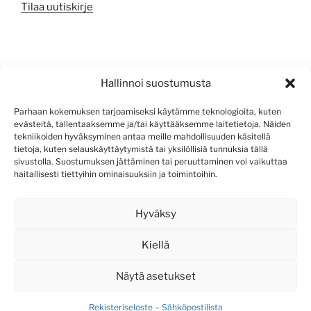
Tilaa uutiskirje
META
Hallinnoi suostumusta
Kirjaudu sisään
Parhaan kokemuksen tarjoamiseksi käytämme teknologioita, kuten
evästeitä, tallentaaksemme ja/tai käyttääksemme laitetietoja. Näiden
Sisältösyöte
tekniikoiden hyväksyminen antaa meille mahdollisuuden käsitellä
tietoja, kuten selauskäyttäytymistä tai yksilöllisiä tunnuksia tällä
Kommenttisyöte
sivustolla. Suostumuksen jättäminen tai peruuttaminen voi vaikuttaa
haitallisesti tiettyihin ominaisuuksiin ja toimintoihin.
WordPress.org
Hyväksy
Kiellä
Näytä asetukset
Rekisteriseloste – Sähköpostilista