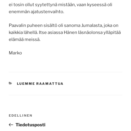
ei tosin ollut syytettynä mistään, vaan kyseessä oli
enemmän ajatustenvaihto.
Paavalin puheen sisältö oli sanoma Jumalasta, joka on
kaikkia lähellä. Itse asiassa Hänen läsnäolonsa ylläpitää
elämää meissä.
Marko
KATEGORIAT
LUEMME RAAMATTUA
Artikkelien
Edellinen
EDELLINEN
selaus
artikkeli
Tiedotusposti