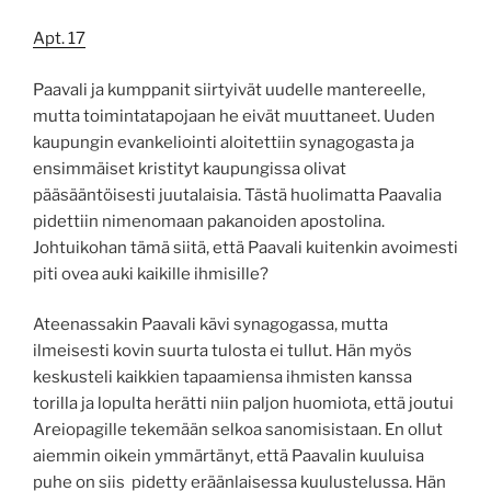
Apt. 17
Paavali ja kumppanit siirtyivät uudelle mantereelle,
mutta toimintatapojaan he eivät muuttaneet. Uuden
kaupungin evankeliointi aloitettiin synagogasta ja
ensimmäiset kristityt kaupungissa olivat
pääsääntöisesti juutalaisia. Tästä huolimatta Paavalia
pidettiin nimenomaan pakanoiden apostolina.
Johtuikohan tämä siitä, että Paavali kuitenkin avoimesti
piti ovea auki kaikille ihmisille?
Ateenassakin Paavali kävi synagogassa, mutta
ilmeisesti kovin suurta tulosta ei tullut. Hän myös
keskusteli kaikkien tapaamiensa ihmisten kanssa
torilla ja lopulta herätti niin paljon huomiota, että joutui
Areiopagille tekemään selkoa sanomisistaan. En ollut
aiemmin oikein ymmärtänyt, että Paavalin kuuluisa
puhe on siis pidetty eräänlaisessa kuulustelussa. Hän