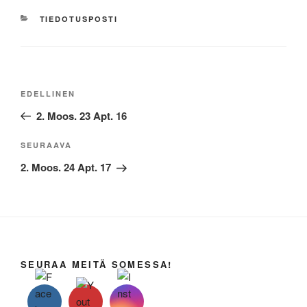
KATEGORIAT
TIEDOTUSPOSTI
Artikkelien
Edellinen
EDELLINEN
selaus
artikkeli
2. Moos. 23 Apt. 16
Seuraava
SEURAAVA
artikkeli
2. Moos. 24 Apt. 17
SEURAA MEITÄ SOMESSA!