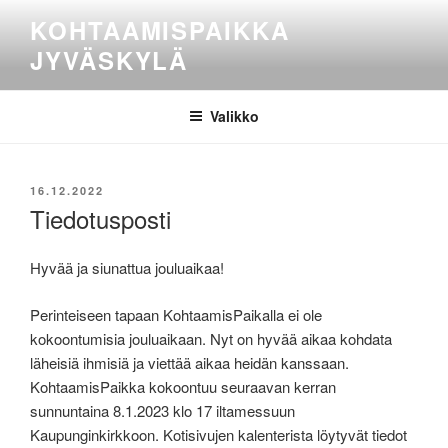
Siirry
KOHTAAMISPAIKKA
sisältöön
JYVÄSKYLÄ
Valikko
JULKAISTU
16.12.2022
Tiedotusposti
Hyvää ja siunattua jouluaikaa!
Perinteiseen tapaan KohtaamisPaikalla ei ole
kokoontumisia jouluaikaan. Nyt on hyvää aikaa kohdata
läheisiä ihmisiä ja viettää aikaa heidän kanssaan.
KohtaamisPaikka kokoontuu seuraavan kerran
sunnuntaina 8.1.2023 klo 17 iltamessuun
Kaupunginkirkkoon. Kotisivujen kalenterista löytyvät tiedot