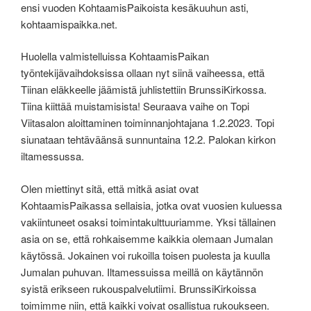
ensi vuoden KohtaamisPaikoista kesäkuuhun asti,
kohtaamispaikka.net.
Huolella valmistelluissa KohtaamisPaikan
työntekijävaihdoksissa ollaan nyt siinä vaiheessa, että
Tiinan eläkkeelle jäämistä juhlistettiin BrunssiKirkossa.
Tiina kiittää muistamisista! Seuraava vaihe on Topi
Viitasalon aloittaminen toiminnanjohtajana 1.2.2023. Topi
siunataan tehtäväänsä sunnuntaina 12.2. Palokan kirkon
iltamessussa.
Olen miettinyt sitä, että mitkä asiat ovat
KohtaamisPaikassa sellaisia, jotka ovat vuosien kuluessa
vakiintuneet osaksi toimintakulttuuriamme. Yksi tällainen
asia on se, että rohkaisemme kaikkia olemaan Jumalan
käytössä. Jokainen voi rukoilla toisen puolesta ja kuulla
Jumalan puhuvan. Iltamessuissa meillä on käytännön
syistä erikseen rukouspalvelutiimi. BrunssiKirkoissa
toimimme niin, että kaikki voivat osallistua rukoukseen.