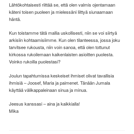
Lähtökohtaisesti riittää se, että olen valmis ojentamaan
käteni toisen puoleen ja mielessäni liittyä siunaamaan
häntä.
Kun toistamme tätä mallia uskollisesti, niin se voi siirtyä
arkisiin kohtaamisiimme. Kun olen tilanteessa, jossa joku
tarvitsee rukousta, niin voin sanoa, että olen tottunut
kirkossa rukoilemaan kaikenlaisten asioitten puolesta.
Voinko rukoilla puolestasi?
Joulun tapahtumissa keskeiset ihmiset olivat tavallisia
ihmisiä – Joosef, Maria ja paimenet. Tänään Jumala
käyttää välikappaleinaan sinua ja minua.
Jeesus kanssasi – aina ja kaikkialla!
Mika