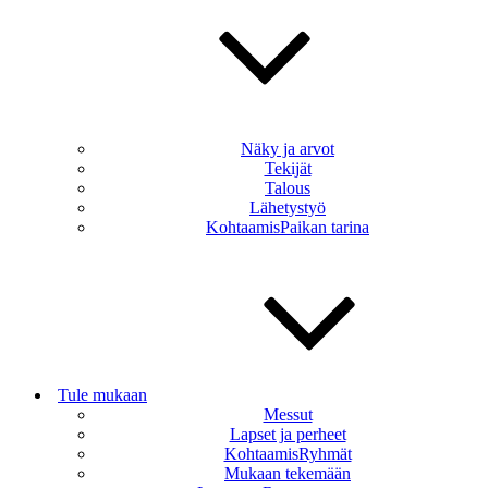
Näky ja arvot
Tekijät
Talous
Lähetystyö
KohtaamisPaikan tarina
Tule mukaan
Messut
Lapset ja perheet
KohtaamisRyhmät
Mukaan tekemään