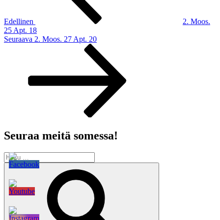
Edellinen
2. Moos.
25 Apt. 18
Seuraava
Seuraava
2. Moos. 27 Apt. 20
artikkeli
Seuraa meitä somessa!
Etsi:
Haku