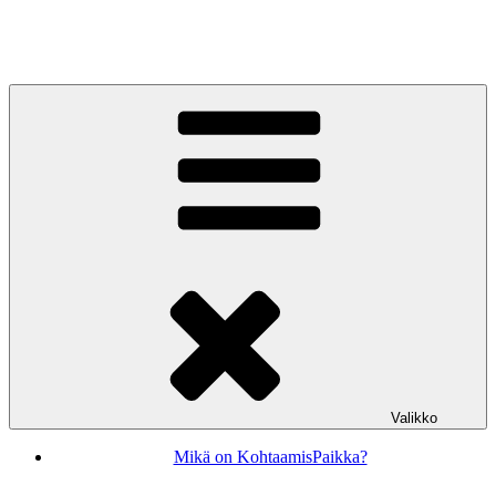
Siirry
sisältöön
KohtaamisPaikka Jyväskylä
Valikko
Mikä on KohtaamisPaikka?