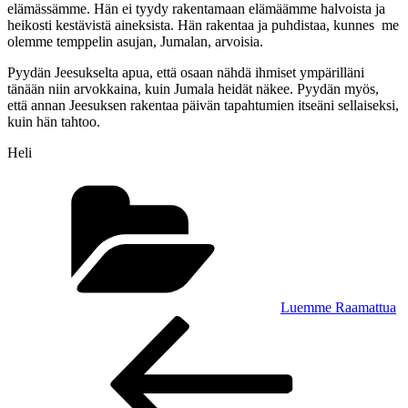
elämässämme. Hän ei tyydy rakentamaan elämäämme halvoista ja
heikosti kestävistä aineksista. Hän rakentaa ja puhdistaa, kunnes me
olemme temppelin asujan, Jumalan, arvoisia.
Pyydän Jeesukselta apua, että osaan nähdä ihmiset ympärilläni
tänään niin arvokkaina, kuin Jumala heidät näkee. Pyydän myös,
että annan Jeesuksen rakentaa päivän tapahtumien itseäni sellaiseksi,
kuin hän tahtoo.
Heli
Kategoriat
Luemme Raamattua
Artikkelien
Edellinen
artikkeli
selaus