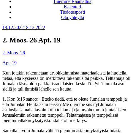
Luemme Raamattua
Kalenteri
Tiedotusposti
Ota yhteyttä
Julkaistu
19.12.2022
18.12.2022
2. Moos. 26 Apt. 19
2. Moos. 26
Apt. 19
Kun jotakin rakennetaan arvokkaimmista materiaaleista ja huolella,
tietää, että kyseessä on merkittävä rakennus tai paikka. Telttamaja oli
Jumalan läsnäolon paikka israelilaisten keskellä. Pyhä Jumala asui
siellä ja tuli ihmisiä lähelle sen kautta.
1. Kor. 3:16 sanoo: ”Ettekö tiedä, että te olette Jumalan temppeli ja
että Jumalan Henki asuu teissä? Me olemme siis nyt Jumalan
asuinsija samalla tavoin kuin telttamaja ja myöhemmin juutalaisten
Jerusalemiin rakennettu temppeli. Telttamajassa ja temppelissä
pienimmälläkin yksityiskohdalla oli merkitys.
Samalla tavoin Jumala välittää pienimmästäkin yksityiskohdasta