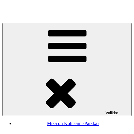
Siirry
sisältöön
KohtaamisPaikka Jyväskylä
Valikko
Mikä on KohtaamisPaikka?