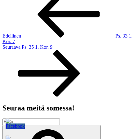
selaus
Edellinen
Ps. 33 1.
Kor. 7
Seuraava
Seuraava
Ps. 35 1. Kor. 9
artikkeli
Seuraa meitä somessa!
Etsi:
Haku