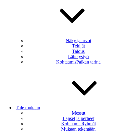
Näky ja arvot
Tekijät
Talous
Lähetystyö
KohtaamisPaikan tarina
Tule mukaan
Messut
Lapset ja perheet
KohtaamisRyhmät
Mukaan tekemään