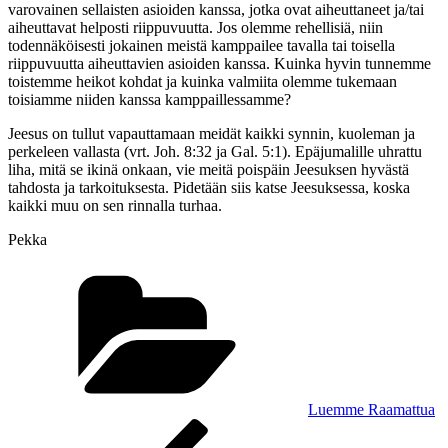
varovainen sellaisten asioiden kanssa, jotka ovat aiheuttaneet ja/tai
aiheuttavat helposti riippuvuutta. Jos olemme rehellisiä, niin
todennäköisesti jokainen meistä kamppailee tavalla tai toisella
riippuvuutta aiheuttavien asioiden kanssa. Kuinka hyvin tunnemme
toistemme heikot kohdat ja kuinka valmiita olemme tukemaan
toisiamme niiden kanssa kamppaillessamme?
Jeesus on tullut vapauttamaan meidät kaikki synnin, kuoleman ja
perkeleen vallasta (vrt. Joh. 8:32 ja Gal. 5:1). Epäjumalille uhrattu
liha, mitä se ikinä onkaan, vie meitä poispäin Jeesuksen hyvästä
tahdosta ja tarkoituksesta. Pidetään siis katse Jeesuksessa, koska
kaikki muu on sen rinnalla turhaa.
Pekka
Kategoriat
Luemme Raamattua
Artikkelien
Edellinen
artikkeli