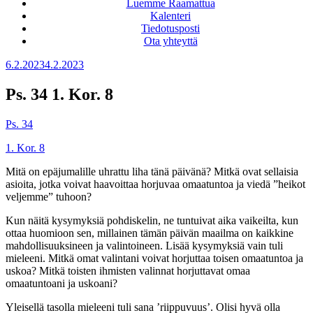
Luemme Raamattua
Kalenteri
Tiedotusposti
Ota yhteyttä
Julkaistu
6.2.2023
4.2.2023
Ps. 34 1. Kor. 8
Ps. 34
1. Kor. 8
Mitä on epäjumalille uhrattu liha tänä päivänä? Mitkä ovat sellaisia
asioita, jotka voivat haavoittaa horjuvaa omaatuntoa ja viedä ”heikot
veljemme” tuhoon?
Kun näitä kysymyksiä pohdiskelin, ne tuntuivat aika vaikeilta, kun
ottaa huomioon sen, millainen tämän päivän maailma on kaikkine
mahdollisuuksineen ja valintoineen. Lisää kysymyksiä vain tuli
mieleeni. Mitkä omat valintani voivat horjuttaa toisen omaatuntoa ja
uskoa? Mitkä toisten ihmisten valinnat horjuttavat omaa
omaatuntoani ja uskoani?
Yleisellä tasolla mieleeni tuli sana ’riippuvuus’. Olisi hyvä olla