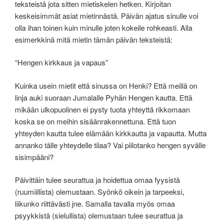
teksteistä jota sitten mietiskelen hetken. Kirjoitan
keskeisimmät asiat mietinnästä. Päivän ajatus sinulle voi
olla ihan toinen kuin minulle joten kokeile rohkeasti. Alla
esimerkkinä mitä mietin tämän päivän teksteistä:
“Hengen kirkkaus ja vapaus”
Kuinka usein mietit että sinussa on Henki? Että meillä on
linja auki suoraan Jumalalle Pyhän Hengen kautta. Että
mikään ulkopuolinen ei pysty tuota yhteyttä rikkomaan
koska se on meihin sisäänrakennettuna. Että tuon
yhteyden kautta tulee elämään kirkkautta ja vapautta. Mutta
annanko tälle yhteydelle tilaa? Vai piilotanko hengen syvälle
sisimpääni?
Päivittäin tulee seurattua ja hoidettua omaa fyysistä
(ruumiillista) olemustaan. Syönkö oikein ja tarpeeksi,
liikunko riittävästi jne. Samalla tavalla myös omaa
psyykkistä (sielullista) olemustaan tulee seurattua ja