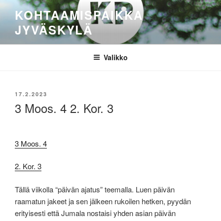
Siirry
KOHTAAMISPAIKKA
sisältöön
JYVÄSKYLÄ
Valikko
JULKAISTU
17.2.2023
3 Moos. 4 2. Kor. 3
3 Moos. 4
2. Kor. 3
Tällä viikolla “päivän ajatus” teemalla. Luen päivän
raamatun jakeet ja sen jälkeen rukoilen hetken, pyydän
erityisesti että Jumala nostaisi yhden asian päivän