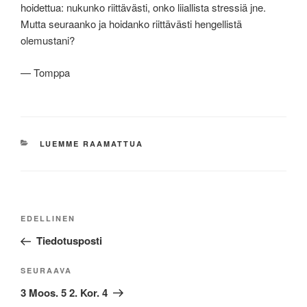
hoidettua: nukunko riittävästi, onko liiallista stressiä jne.
Mutta seuraanko ja hoidanko riittävästi hengellistä
olemustani?
— Tomppa
KATEGORIAT
LUEMME RAAMATTUA
Artikkelien
Edellinen
EDELLINEN
selaus
artikkeli
Tiedotusposti
Seuraava
SEURAAVA
artikkeli
3 Moos. 5 2. Kor. 4