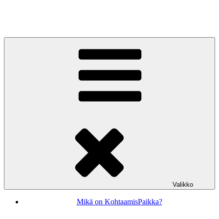
Siirry
sisältöön
KohtaamisPaikka Jyväskylä
Valikko
Mikä on KohtaamisPaikka?