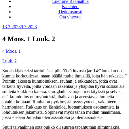
Luemme Raamattua
Kalenteri
Tiedotusposti
Ota yhteyttä
Julkaistu
13.3.2023
9.3.2023
4 Moos. 1 Luuk. 2
4 Moos. 1
Luuk. 2
Suosikkijakeeksi tarttui tästä piitkäästä luvusta jae 14:”Jumalan on
kunnia korkeudessa, maan päällä rauha ihmisillä, joita hän rakastaa.”
Poimin jakeesta kunnioituksen, rauhan ja rakkauden, jotka ovat
tärkeitä hyveitä, joilla voidaan rakentaa ja ylläpitää hyviä sosiaalisia
suhteita kaikkien kanssa. Googlailin sanojen merkityksiä ja selvisi,
että kunnioitus on myönteistä, ihailevaa ja arvostavaa tunnetta
jotakin kohtaan.
Rauha on pyrkimystä pysyvyyteen, vakauteen ja
harmoniaan.
Rakkaus on läsnäoloa, luottamuksen osoittamista ja
lohdutuksen jakamista. Sopinevat myös tähän meidän maailmaan,
jossa eletään Jumalan olemassaolossa ja olemassaolosta.
Suuri taivaallinen sotajoukko oli suuren tapahtuman silminnäkijä,