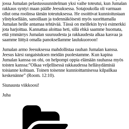
jossa Jumalan pelastussuunnitelman yksi vaihe toteutui, kun Jumalan
rakkaus syntyi maan päälle Jeesuksessa. Sotajoukolla oli varmaan
ollut oma roolinsa tämän toteutuksessa. He osoittivat kunnioitustaan
ylistyksellään, sanoillaan ja todennäköisesti myös suorittamalla
Jumalan heille antamaa tehtävää. Tässä on meillekin hyvä esimerkki
jota harjoittaa. Kannattaa aloittaa heti, sillä ehkä saamme huomata,
että ymmärrys Jumalan suuruudesta ja rakkaudesta alkaa kasvaa ja
saamme liittyä omalla panoksellamme laulukuoroon!
Jumalan armo Jeesuksessa mahdollistaa rauhan Jumalan kanssa.
Jeesus kärsi rangaistuksen meidän puolestamme. Kun kapina
Jumalan kanssa on ohi, on helpompi oppia elämään rauhassa myös
toisten kanssa:”
Olkaa veljellisessä rakkaudessa helläsydämisiä
toisianne kohtaan. Toinen toisenne kunnioittamisessa kilpailkaa
keskenänne” (Room. 12:10).
Siunausta viikkoosi!
Juha
Kategoriat