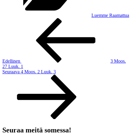
Luemme Raamattua
Artikkelien
Edellinen
artikkeli
selaus
Edellinen
3 Moos.
27 Luuk. 1
Seuraava
Seuraava
4 Moos. 2 Luuk. 3
artikkeli
Seuraa meitä somessa!