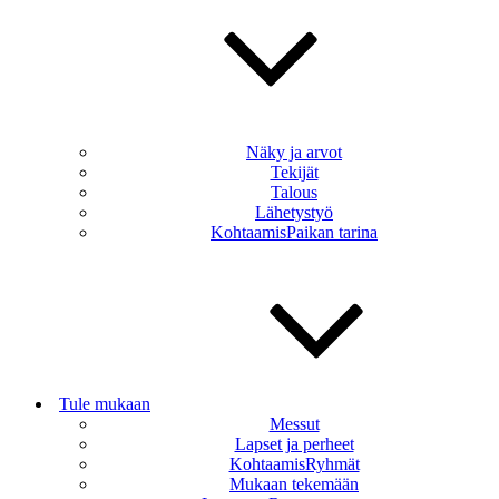
Näky ja arvot
Tekijät
Talous
Lähetystyö
KohtaamisPaikan tarina
Tule mukaan
Messut
Lapset ja perheet
KohtaamisRyhmät
Mukaan tekemään