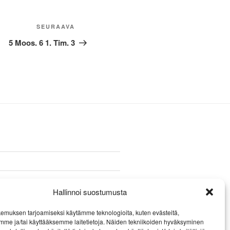
Seuraava
SEURAAVA
artikkeli
5 Moos. 6 1. Tim. 3
Hallinnoi suostumusta
emuksen tarjoamiseksi käytämme teknologioita, kuten evästeitä,
mme ja/tai käyttääksemme laitetietoja. Näiden tekniikoiden hyväksyminen