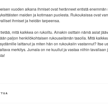
viimeisen vuoden aikana ihmiset ovat heränneet entistä enemmän
yksittäisten maiden ja kotimaan puolesta. Rukouksissa ovat var
valliset ihmiset ja heidän tarpeensa.
i tietää, mitä kaikkea on rukoiltu. Ainakin osittain nämä asiat jä
dään paljon henkilökohtaisen rukouselämän tasolla. Mitä kaikk
sydämille laittanut ja miten hän on rukouksiin vastannut? Itse usk
valtava merkitys. Jumala on ne kuullut ja vastaa niihin tavallaan j
ta!
TTUA