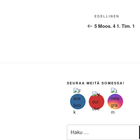
Artikkelien
Edellinen
EDELLINEN
selaus
artikkeli
5 Moos. 4 1. Tim. 1
SEURAA MEITÄ SOMESSA!
Etsi: