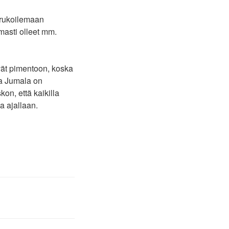
 rukoilemaan
masti olleet mm.
ävät pimentoon, koska
ea Jumala on
on, että kaikilla
a ajallaan.