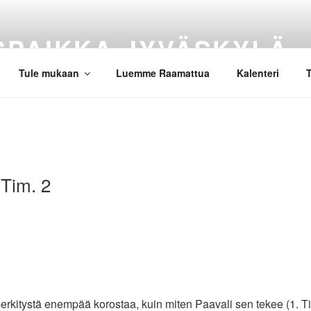
SPAIKKA JYVÄSKYLÄ
Tule mukaan
Luemme Raamattua
Kalenteri
T
 Tim. 2
rkitystä enempää korostaa, kuin miten Paavali sen tekee (1. Ti