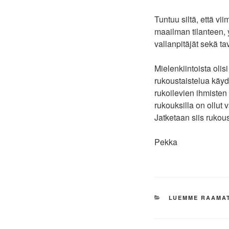
Tuntuu siltä, että 
maailman tilanteen, 
vallanpitäjät sekä ta
Mielenkiintoista olis
rukoustaistelua käy
rukoilevien ihmisten 
rukouksilla on ollut 
Jatketaan siis rukous
Pekka
KATEGORIAT
LUEMME RAAMA