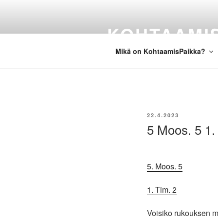
Siirry
sisältöön
KOHTAAMI
Mikä on KohtaamisPaikka?
JULKAISTU
22.4.2023
5 Moos. 5 1.
5. Moos. 5
1. Tim. 2
Voisiko rukouksen me