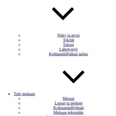
Näky ja arvot
Tekijät
Talous
Lähetystyö
KohtaamisPaikan tarina
Tule mukaan
Messut
Lapset ja perheet
KohtaamisRyhmät
Mukaan tekemään