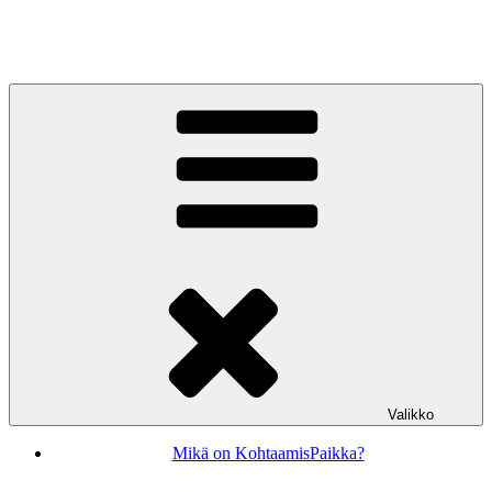
Siirry
sisältöön
KohtaamisPaikka Jyväskylä
Valikko
Mikä on KohtaamisPaikka?