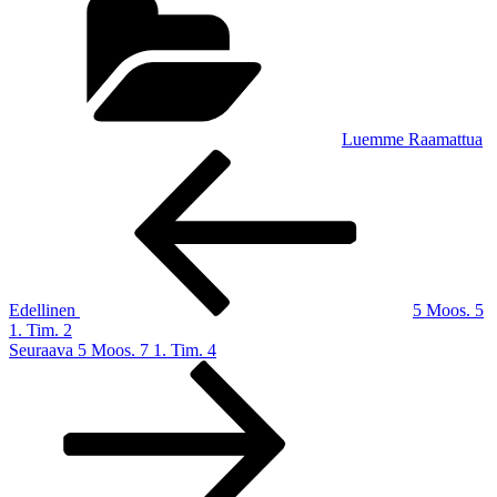
Luemme Raamattua
Artikkelien
Edellinen
artikkeli
selaus
Edellinen
5 Moos. 5
1. Tim. 2
Seuraava
Seuraava
5 Moos. 7 1. Tim. 4
artikkeli