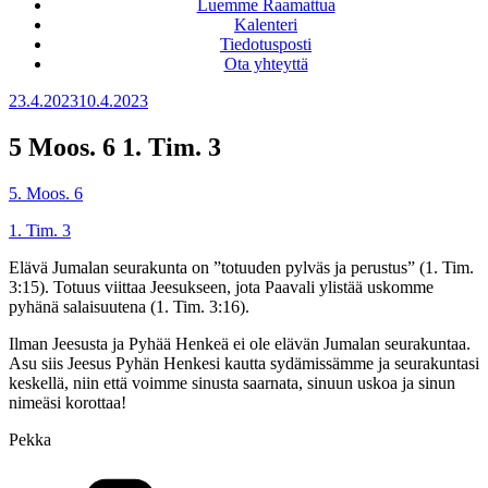
Luemme Raamattua
Kalenteri
Tiedotusposti
Ota yhteyttä
Julkaistu
23.4.2023
10.4.2023
5 Moos. 6 1. Tim. 3
5. Moos. 6
1. Tim. 3
Elävä Jumalan seurakunta on ”totuuden pylväs ja perustus” (1. Tim.
3:15). Totuus viittaa Jeesukseen, jota Paavali ylistää uskomme
pyhänä salaisuutena (1. Tim. 3:16).
Ilman Jeesusta ja Pyhää Henkeä ei ole elävän Jumalan seurakuntaa.
Asu siis Jeesus Pyhän Henkesi kautta sydämissämme ja seurakuntasi
keskellä, niin että voimme sinusta saarnata, sinuun uskoa ja sinun
nimeäsi korottaa!
Pekka
Kategoriat