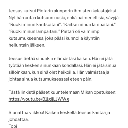
Jeesus kutsui Pietarin alunperin ihmisten kalastajaksi.
Nyt hän antaa kutsuun uusia, ehkä paimenellisia, sävyjä:
”Ruoki minun karitsoitani”. ”Kaitse minun lampaitani.”
”Ruoki minun lampaitani.” Pietari oli valmiimpi
kutsumukseensa, joka pääsi kunnolla käyntiin
helluntain jälkeen.
Jeesus tietää sinunkin elämästäsi kaiken. Hän ei jätä
työtään kesken sinunkaan kohdallasi. Hän ei jätä sinua
silloinkaan, kun sinä olet heikoilla. Hän valmistaa ja
johtaa sinua kutsumuksessasi eteen päin.
Tästä linkistä pääset kuuntelemaan Mikan opetuksen:
https://youtu.be/B1jgljLJWWg
Siunattua viikkoa! Kaiken keskellä Jeesus kantaa ja
johdattaa.
Topi