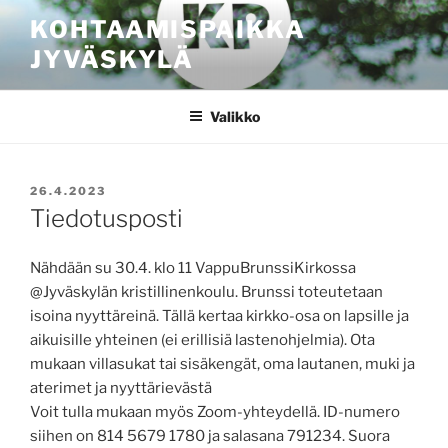
Siirry
KOHTAAMISPAIKKA
sisältöön
JYVÄSKYLÄ
Valikko
JULKAISTU
26.4.2023
Tiedotusposti
Nähdään su 30.4. klo 11 VappuBrunssiKirkossa
@Jyväskylän kristillinenkoulu. Brunssi toteutetaan
isoina nyyttäreinä. Tällä kertaa kirkko-osa on lapsille ja
aikuisille yhteinen (ei erillisiä lastenohjelmia). Ota
mukaan villasukat tai sisäkengät, oma lautanen, muki ja
aterimet ja nyyttärievästä
Voit tulla mukaan myös Zoom-yhteydellä. ID-numero
siihen on 814 5679 1780 ja salasana 791234. Suora