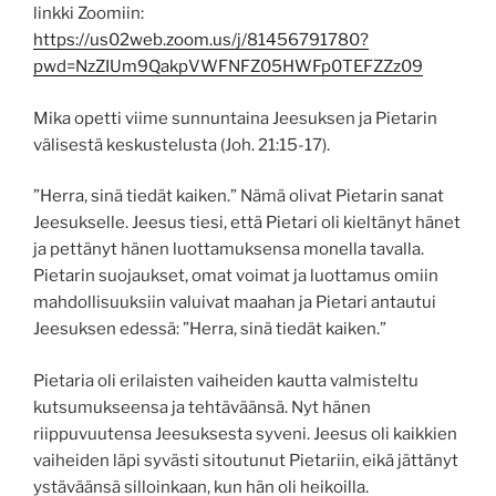
linkki Zoomiin:
https://us02web.zoom.us/j/81456791780?
pwd=NzZIUm9QakpVWFNFZ05HWFp0TEFZZz09
Mika opetti viime sunnuntaina Jeesuksen ja Pietarin
välisestä keskustelusta (Joh. 21:15-17).
”Herra, sinä tiedät kaiken.” Nämä olivat Pietarin sanat
Jeesukselle. Jeesus tiesi, että Pietari oli kieltänyt hänet
ja pettänyt hänen luottamuksensa monella tavalla.
Pietarin suojaukset, omat voimat ja luottamus omiin
mahdollisuuksiin valuivat maahan ja Pietari antautui
Jeesuksen edessä: ”Herra, sinä tiedät kaiken.”
Pietaria oli erilaisten vaiheiden kautta valmisteltu
kutsumukseensa ja tehtäväänsä. Nyt hänen
riippuvuutensa Jeesuksesta syveni. Jeesus oli kaikkien
vaiheiden läpi syvästi sitoutunut Pietariin, eikä jättänyt
ystäväänsä silloinkaan, kun hän oli heikoilla.