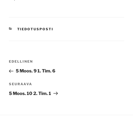
KATEGORIAT
TIEDOTUSPOSTI
Artikkelien
Edellinen
EDELLINEN
selaus
artikkeli
5 Moos. 9 1. Tim. 6
Seuraava
SEURAAVA
artikkeli
5 Moos. 10 2. Tim. 1