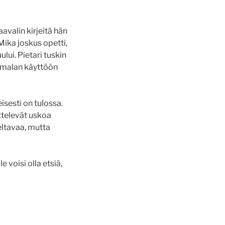
Paavalin kirjeitä hän
 Mika joskus opetti,
ului. Pietari tuskin
Jumalan käyttöön
isesti on tulossa.
ättelevät uskoa
eltavaa, mutta
voisi olla etsiä,