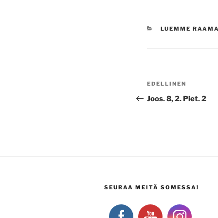
KATEGORIAT
LUEMME RAAM
Artikkelien
Edellinen
EDELLINEN
selaus
artikkeli
Joos. 8, 2. Piet. 2
SEURAA MEITÄ SOMESSA!