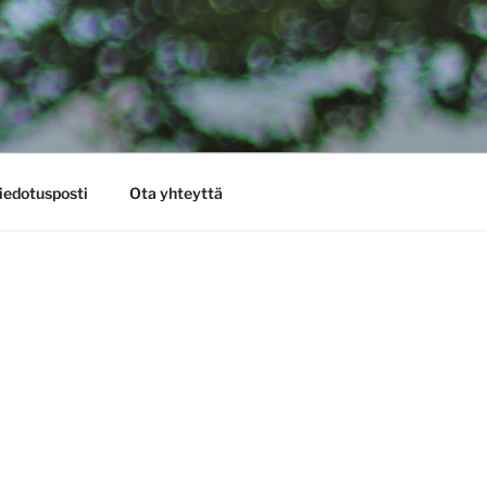
iedotusposti
Ota yhteyttä