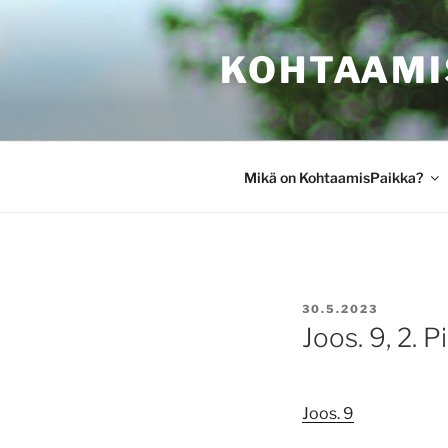
Siirry
sisältöön
KOHTAAMI
Mikä on KohtaamisPaikka?
JULKAISTU
30.5.2023
Joos. 9, 2. Pi
Joos. 9