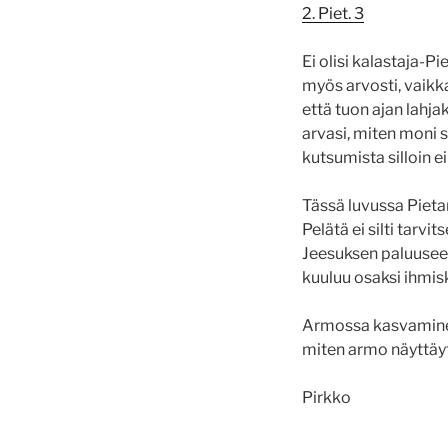
2. Piet. 3
Ei olisi kalastaja-Pi
myös arvosti, vaikka 
että tuon ajan lahjak
arvasi, miten moni 
kutsumista silloin e
Tässä luvussa Pietar
Pelätä ei silti tarvi
Jeesuksen paluuseen 
kuuluu osaksi ihmis
Armossa kasvaminen 
miten armo näyttäyty
Pirkko