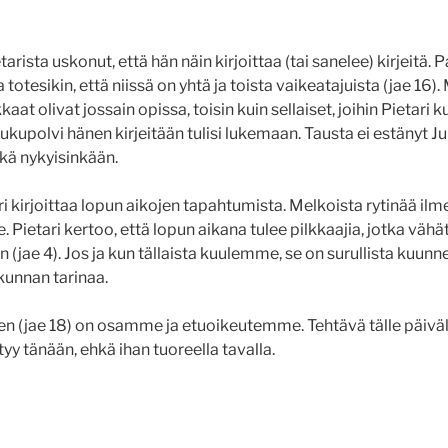
etarista uskonut, että hän näin kirjoittaa (tai sanelee) kirjeitä. 
totesikin, että niissä on yhtä ja toista vaikeatajuista (jae 16).
kaat olivat jossain opissa, toisin kuin sellaiset, joihin Pietari ku
sukupolvi hänen kirjeitään tulisi lukemaan. Tausta ei estänyt 
ikä nykyisinkään.
i kirjoittaa lopun aikojen tapahtumista. Melkoista rytinää ilme
tse. Pietari kertoo, että lopun aikana tulee pilkkaajia, jotka väh
(jae 4). Jos ja kun tällaista kuulemme, se on surullista kuunn
kunnan tarinaa.
(jae 18) on osamme ja etuoikeutemme. Tehtävä tälle päivälle 
y tänään, ehkä ihan tuoreella tavalla.