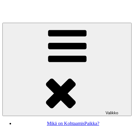
Siirry
sisältöön
KohtaamisPaikka Jyväskylä
Valikko
Mikä on KohtaamisPaikka?