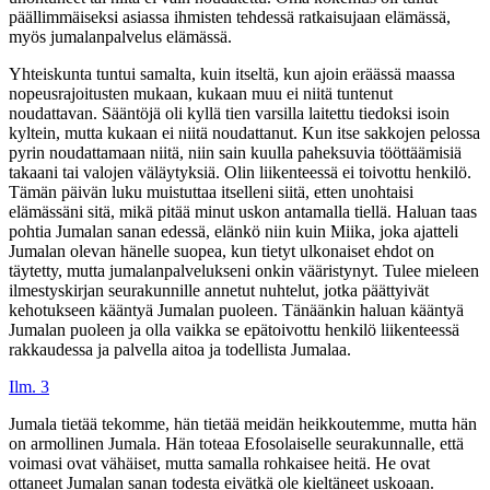
päällimmäiseksi asiassa ihmisten tehdessä ratkaisujaan elämässä,
myös jumalanpalvelus elämässä.
Yhteiskunta tuntui samalta, kuin itseltä, kun ajoin eräässä maassa
nopeusrajoitusten mukaan, kukaan muu ei niitä tuntenut
noudattavan. Sääntöjä oli kyllä tien varsilla laitettu tiedoksi isoin
kyltein, mutta kukaan ei niitä noudattanut. Kun itse sakkojen pelossa
pyrin noudattamaan niitä, niin sain kuulla paheksuvia tööttäämisiä
takaani tai valojen väläytyksiä. Olin liikenteessä ei toivottu henkilö.
Tämän päivän luku muistuttaa itselleni siitä, etten unohtaisi
elämässäni sitä, mikä pitää minut uskon antamalla tiellä. Haluan taas
pohtia Jumalan sanan edessä, elänkö niin kuin Miika, joka ajatteli
Jumalan olevan hänelle suopea, kun tietyt ulkonaiset ehdot on
täytetty, mutta jumalanpalvelukseni onkin vääristynyt. Tulee mieleen
ilmestyskirjan seurakunnille annetut nuhtelut, jotka päättyivät
kehotukseen kääntyä Jumalan puoleen. Tänäänkin haluan kääntyä
Jumalan puoleen ja olla vaikka se epätoivottu henkilö liikenteessä
rakkaudessa ja palvella aitoa ja todellista Jumalaa.
Ilm. 3
Jumala tietää tekomme, hän tietää meidän heikkoutemme, mutta hän
on armollinen Jumala. Hän toteaa Efosolaiselle seurakunnalle, että
voimasi ovat vähäiset, mutta samalla rohkaisee heitä. He ovat
ottaneet Jumalan sanan todesta eivätkä ole kieltäneet uskoaan.