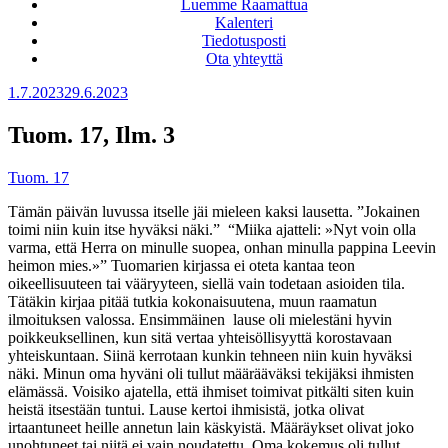
Luemme Raamattua
Kalenteri
Tiedotusposti
Ota yhteyttä
Julkaistu
1.7.2023
29.6.2023
Tuom. 17, Ilm. 3
Tuom. 17
Tämän päivän luvussa itselle jäi mieleen kaksi lausetta. ”Jokainen
toimi niin kuin itse hyväksi näki.”
“Miika ajatteli: »Nyt voin olla
varma, että Herra on minulle suopea, onhan minulla pappina Leevin
heimon mies.»” Tuomarien kirjassa ei oteta kantaa teon
oikeellisuuteen tai vääryyteen, siellä vain todetaan asioiden tila.
Tätäkin kirjaa pitää tutkia kokonaisuutena, muun raamatun
ilmoituksen valossa. Ensimmäinen
lause oli mielestäni hyvin
poikkeuksellinen, kun sitä vertaa yhteisöllisyyttä korostavaan
yhteiskuntaan. Siinä kerrotaan kunkin tehneen niin kuin hyväksi
näki. Minun oma hyväni oli tullut määrääväksi tekijäksi ihmisten
elämässä. Voisiko ajatella, että ihmiset toimivat pitkälti siten kuin
heistä itsestään tuntui. Lause kertoi ihmisistä, jotka olivat
irtaantuneet heille annetun lain käskyistä. Määräykset olivat joko
unohtuneet tai niitä ei vain noudatettu. Oma kokemus oli tullut