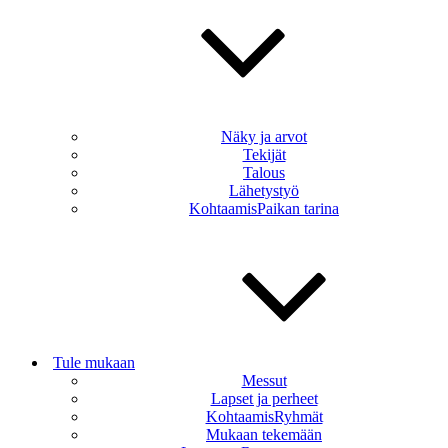
Näky ja arvot
Tekijät
Talous
Lähetystyö
KohtaamisPaikan tarina
Tule mukaan
Messut
Lapset ja perheet
KohtaamisRyhmät
Mukaan tekemään