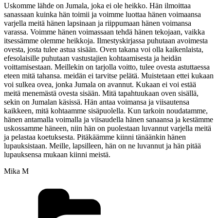
Uskomme lähde on Jumala, joka ei ole heikko. Hän ilmoittaa
sanassaan kuinka hän toimii ja voimme luottaa hänen voimaansa
varjella meitä hänen lapsinaan ja riippumaan hänen voimansa
varassa. Voimme hänen voimassaan tehdä hänen tekojaan, vaikka
itsessämme olemme heikkoja. Ilmestyskirjassa puhutaan avoimesta
ovesta, josta tulee astua sisään. Oven takana voi olla kaikenlaista,
efesolaisille puhutaan vastustajien kohtaamisesta ja heidän
voittamisestaan. Meillekin on tarjolla voitto, tulee ovesta astuttaessa
eteen mitä tahansa. meidän ei tarvitse pelätä. Muistetaan ettei kukaan
voi sulkea ovea, jonka Jumala on avannut. Kukaan ei voi estää
meitä menemästä ovesta sisään. Mitä tapahtuukaan oven sisällä,
sekin on Jumalan käsissä. Hän antaa voimansa ja viisautensa
kaikkeen, mitä kohtaamme sisäpuolella. Kun tarkoin noudatamme,
hänen antamalla voimalla ja viisaudella hänen sanaansa ja kestämme
uskossamme häneen, niin hän on puolestaan luvannut varjella meitä
ja pelastaa koetuksesta. Pitäkäämme kiinni tänäänkin hänen
lupauksistaan. Meille, lapsilleen, hän on ne luvannut ja hän pitää
lupauksensa mukaan kiinni meistä.
Mika M
Kategoriat