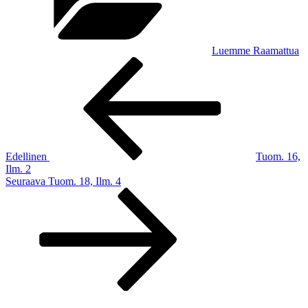
Luemme Raamattua
Artikkelien
Edellinen
artikkeli
selaus
Edellinen
Tuom. 16,
Ilm. 2
Seuraava
Seuraava
Tuom. 18, Ilm. 4
artikkeli