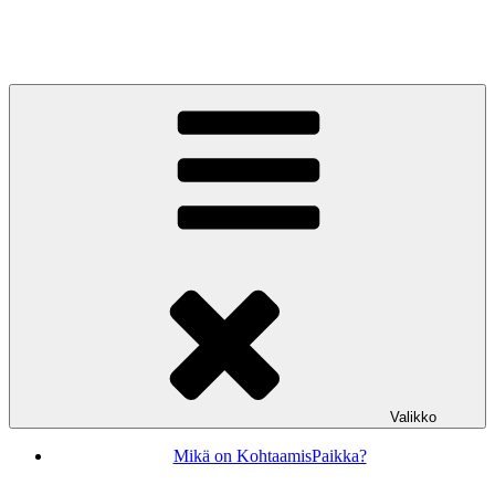
Siirry
sisältöön
KohtaamisPaikka Jyväskylä
Valikko
Mikä on KohtaamisPaikka?