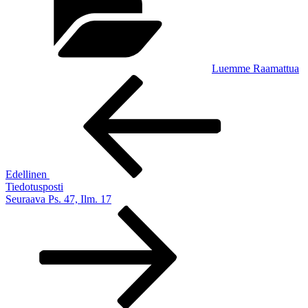
Luemme Raamattua
Artikkelien
Edellinen
artikkeli
selaus
Edellinen
Tiedotusposti
Seuraava
Seuraava
Ps. 47, Ilm. 17
artikkeli