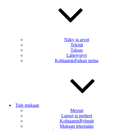
Näky ja arvot
Tekijät
Talous
Lähetystyö
KohtaamisPaikan tarina
Tule mukaan
Messut
Lapset ja perheet
KohtaamisRyhmät
Mukaan tekemään