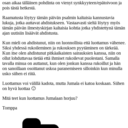
osan aikaa tälläinen pohdinta on vienyt synkkyyteen/epätoivoon ja
pois tästä hetkestä.
Raamatusta löytyy tämän päivän psalmin kaltaisia kannustavia
lukuja, jotka auttavat ahdistukseen. Vastaavasti sieltä löytyy myös
tämän päivän ilmestyskirjan kaltaisia kohtia jotka yhdistettynä tämän
ajan uutisiin lisäävät ahdistusta.
Kun mieli on ahdistunut, niin on luonnollista että luottamus vähenee.
Siksi yhdessä rukoileminen ja rukouksen pyytäminen on tärkeää.
Kun itse olen ahdistunut pitkäaikaisten sairauksien kanssa, niin on
ollut lohduttavaa tietää että ihmiset rukoilevat puolestani. Samalla
tavalla minua on auttanut, kun olen jonkun kanssa rukoillut ja hän
on sanoillaan osoittanut uskoa paranemiseen silloinkin kun minulla
usko siihen ei riitä.
Luottamus voi välillä kadota, mutta Jumala ei katoa koskaan. Siihen
on hyvä luottaa 🙂
Mitä teet kun luottamus Jumalaan horjuu?
Tomppa
Kategoriat