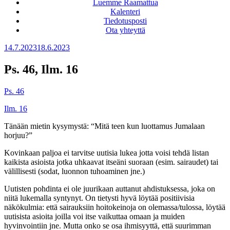
Luemme Raamattua
Kalenteri
Tiedotusposti
Ota yhteyttä
Julkaistu
14.7.2023
18.6.2023
Ps. 46, Ilm. 16
Ps. 46
Ilm. 16
Tänään mietin kysymystä: “Mitä teen kun luottamus Jumalaan
horjuu?”
Kovinkaan paljoa ei tarvitse uutisia lukea jotta voisi tehdä listan
kaikista asioista jotka uhkaavat itseäni suoraan (esim. sairaudet) tai
välillisesti (sodat, luonnon tuhoaminen jne.)
Uutisten pohdinta ei ole juurikaan auttanut ahdistuksessa, joka on
niitä lukemalla syntynyt. On tietysti hyvä löytää positiivisia
näkökulmia: että sairauksiin hoitokeinoja on olemassa/tulossa, löytää
uutisista asioita joilla voi itse vaikuttaa omaan ja muiden
hyvinvointiin jne. Mutta onko se osa ihmisyyttä, että suurimman