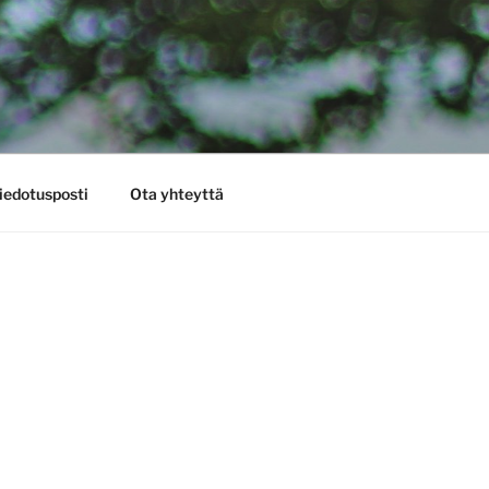
iedotusposti
Ota yhteyttä