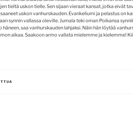
en tieltä uskon tielle. Sen sijaan vieraat kansat, jotka eivät ta
saaneet uskon vanhurskauden. Evankeliumi ja pelastus on kai
an synnin vallassa oleville. Jumala teki oman Poikansa synnik
o häneen, saa vanhurskauden lahjaksi. Näin hän löytää vanhur
mon aikaa. Saakoon armo vallata mielemme ja kielemme! Kii
ATTUA