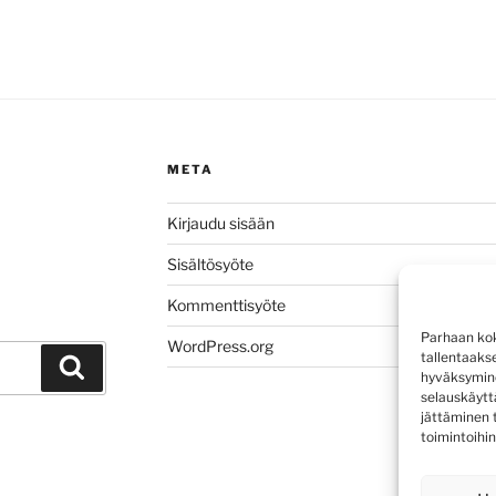
META
Kirjaudu sisään
Sisältösyöte
Kommenttisyöte
Parhaan kok
WordPress.org
tallentaaks
Haku
hyväksymine
selauskäyttä
jättäminen t
toimintoihin