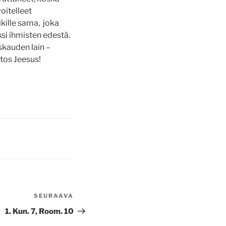
voitelleet
kille sama, joka
si ihmisten edestä.
skauden lain –
tos Jeesus!
SEURAAVA
Seuraava
artikkeli
1. Kun. 7, Room. 10