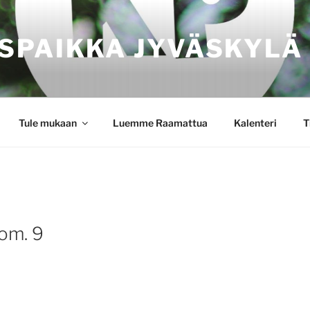
SPAIKKA JYVÄSKYLÄ
Tule mukaan
Luemme Raamattua
Kalenteri
T
oom. 9