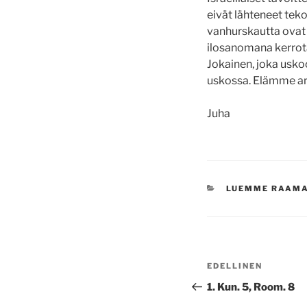
eivät lähteneet tekoj
vanhurskautta ovat 
ilosanomana kerrota
Jokainen, joka usko
uskossa. Elämme ar
Juha
KATEGORIAT
LUEMME RAAM
Artikkelien
Edellinen
EDELLINEN
selaus
artikkeli
1. Kun. 5, Room. 8