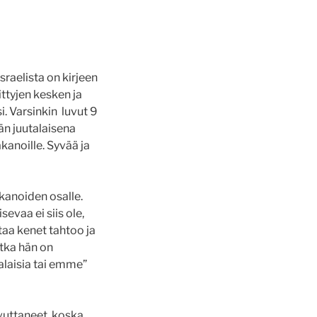
sraelista on kirjeen
ittyjen kesken ja
. Varsinkin luvut 9
än juutalaisena
kanoille. Syvää ja
kanoiden osalle.
evaa ei siis ole,
taa kenet tahtoo ja
tka hän on
alaisia tai emme”
avuttaneet, koska