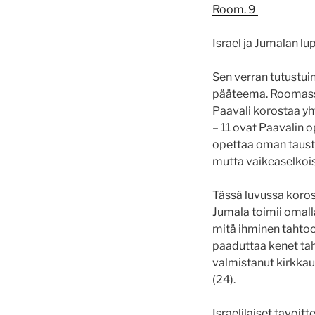
Room. 9
Israel ja Jumalan l
Sen verran tutustuin
pääteema. Roomassa o
Paavali korostaa yh
– 11 ovat Paavalin 
opettaa oman tausta
mutta vaikeaselkoist
Tässä luvussa koros
Jumala toimii omalla
mitä ihminen tahtoo 
paaduttaa kenet tah
valmistanut kirkkau
(24).
Israelilaiset tavoit