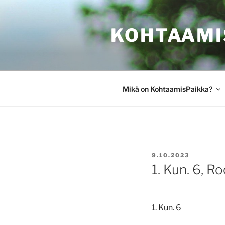
Siirry
sisältöön
KOHTAAMI
Mikä on KohtaamisPaikka?
JULKAISTU
9.10.2023
1. Kun. 6, R
1. Kun. 6