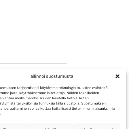
Hallinnoi suostumusta
emuksen tarjoamiseksi käytämme teknologioita, kuten evästeitä,
emme ja/tai käyttääksemme laitetietoja. Näiden tekniikoiden
n antaa meille mahdollisuuden käsitellä tietoja, kuten
ytymistä tai yksilöllisiä tunnuksia tällä sivustolla. Suostumuksen
ai peruuttaminen voi vaikuttaa haitallisesti tiettyihin ominaisuuksiin ja
.