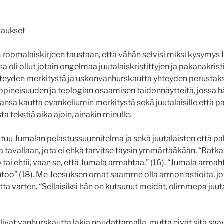
upaukset
 roomalaiskirjeen taustaan, että vähän selvisi miksi kysymys I
li ollut jotain ongelmaa juutalaiskristittyjen ja pakanakrist
teyden merkitystä ja uskonvanhurskautta yhteyden perustaksi
oppineisuuden ja teologian osaamisen taidonnäytteitä, jossa h
nsa kautta evankeliumin merkitystä sekä juutalaisille että pa
a tekstiä aika ajoin, ainakin minulle.
tuu Jumalan pelastussuunnitelma ja sekä juutalaisten että pa
 tavallaan, jota ei ehkä tarvitse täysin ymmärtääkään. “Ratkais
tai ehtii, vaan se, että Jumala armahtaa.” (16). “Jumala armah
too” (18). Me Jeesuksen omat saamme olla armon astioita, jo
tta varten. “Sellaisiksi hän on kutsunut meidät, olimmepa juut
telivat vanhurskautta lakia noudattamalla, mutta eivät sitä sa