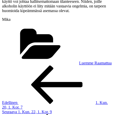
käyttö voi johtaa hallitsemattomaan tilanteeseen. Niiden, joille
alkoholin käyttöön ei liity mitään vastaavia ongelmia, on tarpeen
huomioida kipeämmässä asemassa olevat.
Mika
Kategoriat
Luemme Raamattua
Artikkelien
Edellinen
artikkeli
selaus
Edellinen
1. Kun.
20, 1. Kor. 7
Seuraava
Seuraava
1. Kun. 22, 1. Kor. 9