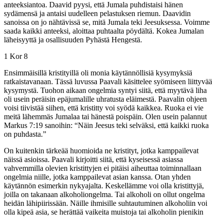
anteeksiantoa. Daavid pyysi, että Jumala puhdistaisi hänen
sydämensä ja antaisi uudelleen pelastuksen riemun. Daavidin
sanoissa on jo nähtävissä se, mitä Jumala teki Jeesuksessa. Voimme
saada kaikki anteeksi, aloittaa puhtaalta pöydältä. Kokea Jumalan
läheisyyttä ja osallisuuden Pyhästä Hengestä.
1 Kor 8
Ensimmäisillä kristityillä oli monia käytännöllisiä kysymyksiä
ratkaistavanaan. Tässä luvussa Paavali käsittelee syömiseen liittyvää
kysymystä. Tuohon aikaan ongelmia syntyi siitä, että myytävä liha
oli usein peräisin epäjumalille uhratusta eläimestä. Paavalin ohjeen
voisi tiivistää siihen, että kristitty voi syödä kaikkea. Ruoka ei vie
meitä lähemmäs Jumalaa tai hänestä poispäin. Olen usein palannut
Markus 7:19 sanoihin: “Näin Jeesus teki selväksi, että kaikki ruoka
on puhdasta.”
On kuitenkin tärkeää huomioida ne kristityt, jotka kamppailevat
näissä asioissa. Paavali kirjoitti siitä, että kyseisessä asiassa
vahvemmilla olevien kristittyjen ei pitäisi aiheuttaa toiminnallaan
ongelmia niille, jotka kamppailevat asian kanssa. Otan yhden
käytännön esimerkin nykyajalta. Keskellämme voi olla kristittyjä,
joilla on takanaan alkoholiongelma. Tai alkoholi on ollut ongelma
heidän lähipiirissään. Näille ihmisille suhtautuminen alkoholiin voi
olla kipeä asia, se herättää vaikeita muistoja tai alkoholin pienikin