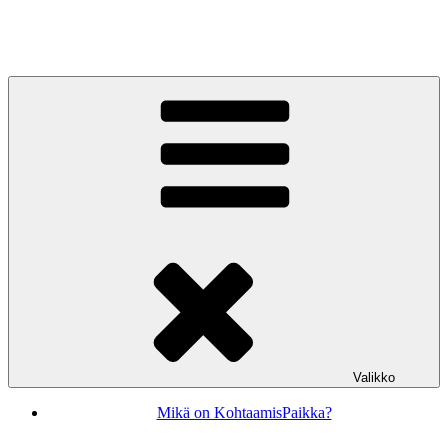
Siirry
sisältöön
KohtaamisPaikka Jyväskylä
Valikko
Mikä on KohtaamisPaikka?