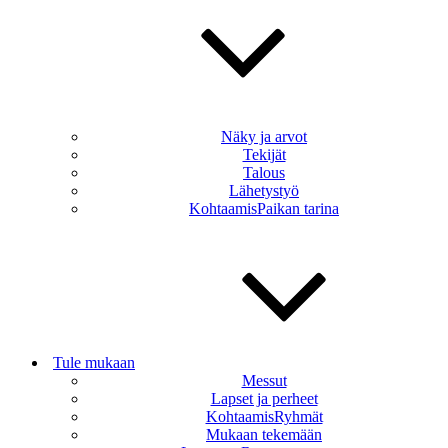
Näky ja arvot
Tekijät
Talous
Lähetystyö
KohtaamisPaikan tarina
Tule mukaan
Messut
Lapset ja perheet
KohtaamisRyhmät
Mukaan tekemään