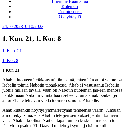
Luemme Raamattua
Kalenteri
Tiedotusposti
Ota yhteyttä
Julkaistu
24.10.2023
19.10.2023
1. Kun. 21, 1. Kor. 8
1. Kun. 21
1. Kor. 8
1 Kun 21
Ahabin luonteen heikkous tuli ilmi siinä, miten hän antoi vaimonsa
Isebelin toimia Nabotin tapauksessa. Ahab ei vastustanut Isebelin
juonia millään tavalla, vaan oli Nabotin kuoleman jälkeen menossa
hankkimaan Nabotin viinitarhaa itselleen. Jumala näki kaiken ja
antoi Elialle tehtävän viedä tuomion sanoma Ahabille.
Ahab kuitenkin nöyrtyi ymmärrettyään tehneensä väärin. Jumalan
armo näkyi siinä, että Ahabin tekojen seuraukset pantiin toimeen
vasta Ahabin kuoltua. Näitten tapahtumien keskellä mieleeni tuli
Daavidin psalmi 51. Daavid oli tehnyt syntiä ja hän rukoili