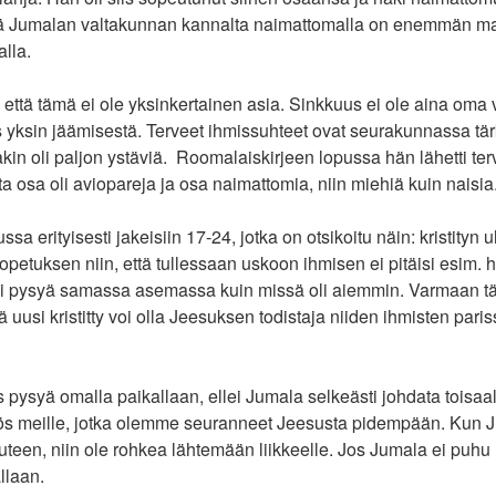
ttä Jumalan valtakunnan kannalta naimattomalla on enemmän ma
alla.
tä tämä ei ole yksinkertainen asia. Sinkkuus ei ole aina oma va
s yksin jäämisestä. Terveet ihmissuhteet ovat seurakunnassa tärk
lakin oli paljon ystäviä. Roomalaiskirjeen lopussa hän lähetti ter
sta osa oli aviopareja ja osa naimattomia, niin miehiä kuin naisia
sa erityisesti jakeisiin 17-24, jotka on otsikoitu näin: kristity
etuksen niin, että tullessaan uskoon ihmisen ei pitäisi esim. 
lisi pysyä samassa asemassa kuin missä oli aiemmin. Varmaan tä
tä uusi kristitty voi olla Jeesuksen todistaja niiden ihmisten paris
s pysyä omalla paikallaan, ellei Jumala selkeästi johdata toisaa
ös meille, jotka olemme seuranneet Jeesusta pidempään. Kun J
uteen, niin ole rohkea lähtemään liikkeelle. Jos Jumala ei puhu 
llaan.