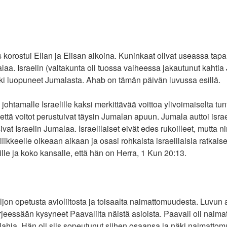
s korostui Elian ja Elisan aikoina. Kuninkaat olivat useassa ta
laa. Israelin (valtakunta oli tuossa vaiheessa jakautunut kahtia 
kki luopuneet Jumalasta. Ahab on tämän päivän luvussa esillä.
ohtamalle Israelille kaksi merkittävää voittoa ylivoimaiselta tun
, että voitot perustuivat täysin Jumalan apuun. Jumala auttoi israe
asivat Israelin Jumalaa. Israelilaiset eivät edes rukoilleet, mutta
t liikkeelle oikeaan aikaan ja osasi rohkaista israelilaisia ratkais
ille ja koko kansalle, että hän on Herra, 1 Kun 20:13.
jon opetusta avioliitosta ja toisaalta naimattomuudesta. Luvu
 kirjeessään kysyneet Paavalilta näistä asioista. Paavali oli naima
lahja. Hän oli siis sopeutunut siihen osaansa ja näki naimatto