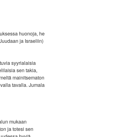
pauksessa huonoja, he
Juudaan ja Israeliin)
tuvia syyrialaisia
lilaisia sen takia,
 nimeltä mainitsematon
evalla tavalla. Jumala
n alun mukaan
ton ja totesi sen
muudessa hyviä