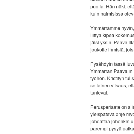
puolia. Hän näki, e
kuin naimisissa olev
Ymmärrämme hyvin, et
liittyä kipeä kokemu
jäisi yksin. Paavalil
joukolle ihmisiä, joi
Pysähdyin tässä luvus
Ymmärrän Paavalin op
työhön. Kristityn tu
sellainen viisaus, et
tuntevat.
Perusperiaate on sii
yleispätevä ohje my
johdattaa johonkin u
parempi pysyä paika