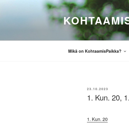
Siirry
sisältöön
KOHTAAMI
Mikä on KohtaamisPaikka?
JULKAISTU
23.10.2023
1. Kun. 20, 1
1. Kun. 20