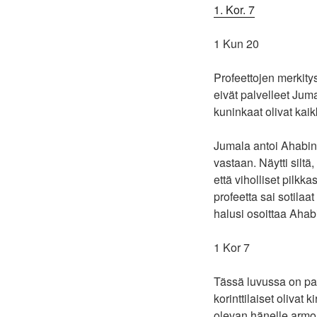
1. Kor. 7
1 Kun 20
Profeettojen merkity
eivät palvelleet Juma
kuninkaat olivat kai
Jumala antoi Ahabin j
vastaan. Näytti siltä
että viholliset pilkk
profeetta sai sotilaa
halusi osoittaa Ahab
1 Kor 7
Tässä luvussa on pal
korinttilaiset olivat
olevan hänelle armo