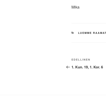
Mika
KATEGORIAT
LUEMME RAAMA
Artikkelien
Edellinen
EDELLINEN
selaus
artikkeli
1. Kun. 19, 1. Kor. 6