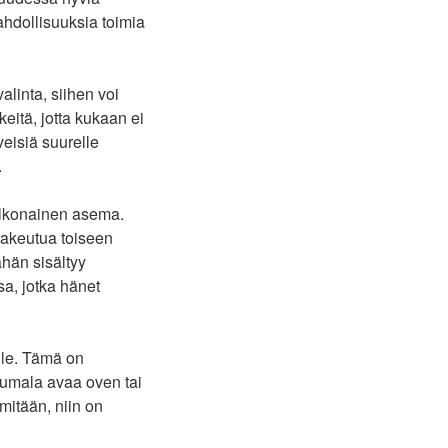
hdollisuuksia toimia
linta, siihen voi
eitä, jotta kukaan ei
veisiä suurelle
.
n ulkonainen asema.
hakeutua toiseen
hän sisältyy
sa, jotka hänet
lle. Tämä on
umala avaa oven tai
mitään, niin on