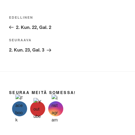
Artikkelien
Edellinen
EDELLINEN
selaus
artikkeli
2. Kun. 22, Gal. 2
Seuraava
SEURAAVA
artikkeli
2. Kun. 23, Gal. 3
SEURAA MEITÄ SOMESSA!