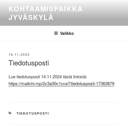
Siirry
KOHTAAMISPAIKKA
sisältöön
JYVÄSKYLÄ
Valikko
JULKAISTU
16.11.2023
Tiedotusposti
Lue tiedotusposti 14.11.2024 tästä linkistä:
https://mailchi.mp/2c3a30c1cce7/tiedotusposti-17363879
KATEGORIAT
TIEDOTUSPOSTI