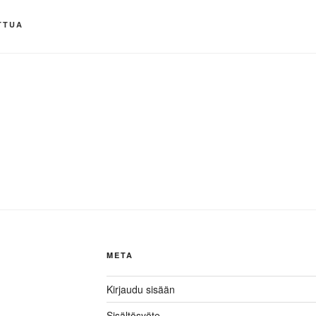
TTUA
META
Kirjaudu sisään
Sisältösyöte