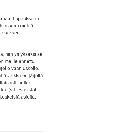
 sanaa. Lupaukseen
astaessaan meidät
 Jeesuksen
, niin yritykseksi se
on meille annettu
jelle vaan uskolle.
ttä vaikka en järjellä
aisesti luottaa
taa (vrt. esim. Joh.
keskeisiä asioita.