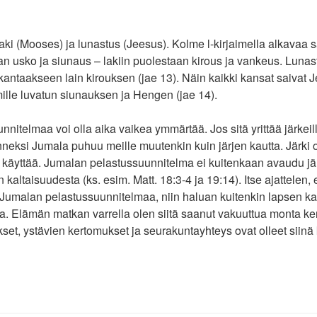
aki (Mooses) ja lunastus (Jeesus). Kolme l-kirjaimella alkavaa
aan usko ja siunaus – lakiin puolestaan kirous ja vankeus. Lun
 kantaakseen lain kirouksen (jae 13). Näin kaikki kansat saivat
lle luvatun siunauksen ja Hengen (jae 14).
itelmaa voi olla aika vaikea ymmärtää. Jos sitä yrittää järkeillä
Onneksi Jumala puhuu meille muutenkin kuin järjen kautta. Järki 
vä käyttää. Jumalan pelastussuunnitelma ei kuitenkaan avaudu jär
altaisuudesta (ks. esim. Matt. 18:3-4 ja 19:14). Itse ajattelen, e
Jumalan pelastussuunnitelmaa, niin haluan kuitenkin lapsen kalt
tta. Elämän matkan varrella olen siitä saanut vakuuttua monta ker
et, ystävien kertomukset ja seurakuntayhteys ovat olleet siinä 