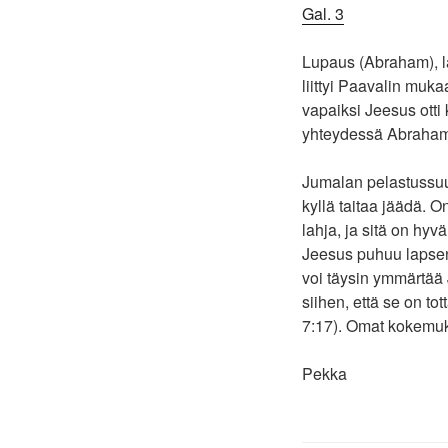
Gal. 3
Lupaus (Abraham), l
liittyi Paavalin muk
vapaiksi Jeesus otti
yhteydessä Abrahami
Jumalan pelastussuunn
kyllä taitaa jäädä. 
lahja, ja sitä on hy
Jeesus puhuu lapsen k
voi täysin ymmärtää 
siihen, että se on to
7:17). Omat kokemuks
Pekka