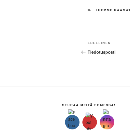
KATEGORIAT
LUEMME RAAMA
Artikkelien
Edellinen
EDELLINEN
selaus
artikkeli
Tiedotusposti
SEURAA MEITÄ SOMESSA!