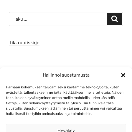
Etsi:
Haku
Tilaa uutiskirje
META
Hallinnoi suostumusta
Kirjaudu sisään
Parhaan kokemuksen tarjoamiseksi käytämme teknologioita, kuten
evästeitä, tallentaaksemme ja/tai käyttääksemme laitetietoja. Näiden
Sisältösyöte
tekniikoiden hyväksyminen antaa meille mahdollisuuden käsitellä
tietoja, kuten selauskäyttäytymistä tai yksilöllisiä tunnuksia tällä
Kommenttisyöte
sivustolla. Suostumuksen jättäminen tai peruuttaminen voi vaikuttaa
haitallisesti tiettyihin ominaisuuksiin ja toimintoihin.
WordPress.org
Hyväksy