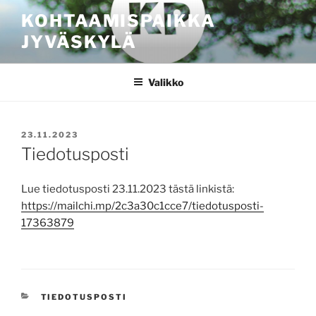
Siirry
KOHTAAMISPAIKKA
sisältöön
JYVÄSKYLÄ
Valikko
JULKAISTU
23.11.2023
Tiedotusposti
Lue tiedotusposti 23.11.2023 tästä linkistä:
https://mailchi.mp/2c3a30c1cce7/tiedotusposti-
17363879
KATEGORIAT
TIEDOTUSPOSTI