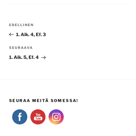
Artikkelien
Edellinen
EDELLINEN
selaus
artikkeli
1. Aik. 4, Ef. 3
Seuraava
SEURAAVA
artikkeli
1. Aik. 5, Ef. 4
SEURAA MEITÄ SOMESSA!