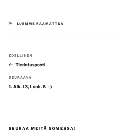
KATEGORIAT
LUEMME RAAMATTUA
Artikkelien
Edellinen
EDELLINEN
selaus
artikkeli
Tiedotusposti
Seuraava
SEURAAVA
artikkeli
1. Aik. 13, Luuk. 6
SEURAA MEITÄ SOMESSA!