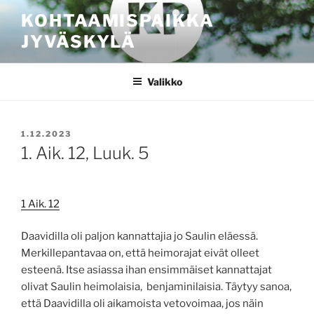
Siirry
KOHTAAMISPAIKKA
sisältöön
JYVÄSKYLÄ
Valikko
JULKAISTU
1.12.2023
1. Aik. 12, Luuk. 5
1 Aik. 12
Daavidilla oli paljon kannattajia jo Saulin eläessä.
Merkillepantavaa on, että heimorajat eivät olleet
esteenä. Itse asiassa ihan ensimmäiset kannattajat
olivat Saulin heimolaisia, benjaminilaisia. Täytyy sanoa,
että Daavidilla oli aikamoista vetovoimaa, jos näin