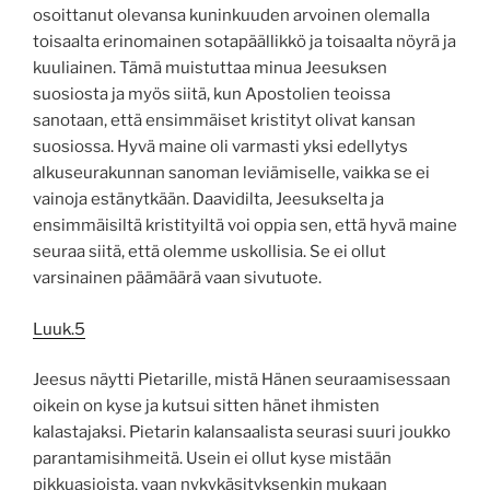
osoittanut olevansa kuninkuuden arvoinen olemalla
toisaalta erinomainen sotapäällikkö ja toisaalta nöyrä ja
kuuliainen. Tämä muistuttaa minua Jeesuksen
suosiosta ja myös siitä, kun Apostolien teoissa
sanotaan, että ensimmäiset kristityt olivat kansan
suosiossa. Hyvä maine oli varmasti yksi edellytys
alkuseurakunnan sanoman leviämiselle, vaikka se ei
vainoja estänytkään. Daavidilta, Jeesukselta ja
ensimmäisiltä kristityiltä voi oppia sen, että hyvä maine
seuraa siitä, että olemme uskollisia. Se ei ollut
varsinainen päämäärä vaan sivutuote.
Luuk.5
Jeesus näytti Pietarille, mistä Hänen seuraamisessaan
oikein on kyse ja kutsui sitten hänet ihmisten
kalastajaksi. Pietarin kalansaalista seurasi suuri joukko
parantamisihmeitä. Usein ei ollut kyse mistään
pikkuasioista, vaan nykykäsityksenkin mukaan