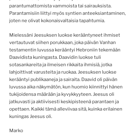
parantumattomista vammoista tai sairauksista.
Parantamisiin liittyi myös syntien anteeksiantaminen,
joten ne olivat kokonaisvaltaisia tapahtumia.
Mielessäni Jeesuksen luokse kerääntyneet ihmiset
vertautuvat siihen porukkaan, joka päivän Vanhan
testamentin luvussa kerääntyi Hebroniin tekemään
Daavidista kuningasta. Daavidin luokse tuli
sotasankareita ja ilmeisen rikkaita ihmisiä, jotka
lahjoittivat varusteita ja ruokaa. Jeesuksen luokse
kerääntyi publikaaneja ja sairaita. Daavid oli päivän
luvussa aika näkymätön, kun huomio kiinnittyi hänen
tukijoidensa määrään ja kyvykkyyteen. Jeesus oli
jatkuvasti ja aktiivisesti keskipisteenä parantaen ja
opettaen. Kaikki tämä alleviivaa sitä, kuinka erilainen
kuningas Jeesus oli.
Marko