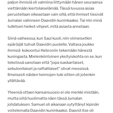
paljon ihmisiä oli valmiina liittymään hänen seuraansa
viettämään kiertolaiselämää. Tässä luvussa asiaa
perustellaan oikeastaan vain sillä, että ihmiset tiesivät
Jumalan valinneen Daavidin kuninkaaksi. Tai niin minä
tulkitsen heikot vihjeet, mitä asiasta annetaan.
Siinä vaiheessa, kun Saul kuoli, niin viimeisetkin
epäröijät tulivat Daavidin puolelle. Valtava joukko
ihmisiä kokoontui Hebroniin tekemään hänestä
kuningasta. Mielenkiintoinen yksityiskohta on se, kun
tekstissä sanotaan että ”jopa isaskarilaiset,
sebulonilaiset ja naftalilaiset” olivat messissä.
Ilmeisesti näiden heimojen tuki sitten oli jotenkin
yllättävää.
Yleensä ottaen kansansuosio ei ole merkki mistään,
mutta siitä huolimatta näen tässä Jumalan
johdatuksen. Samuel oli aikanaan sytyttänyt kipinän
voitelemalla Daavidin kuninkaaksi. Daavid itse oli