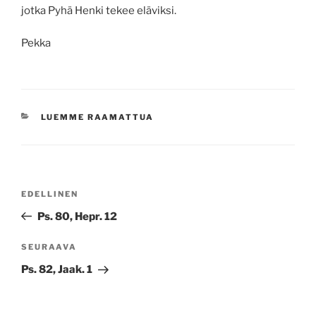
jotka Pyhä Henki tekee eläviksi.
Pekka
KATEGORIAT
LUEMME RAAMATTUA
Artikkelien
Edellinen
EDELLINEN
selaus
artikkeli
Ps. 80, Hepr. 12
Seuraava
SEURAAVA
artikkeli
Ps. 82, Jaak. 1