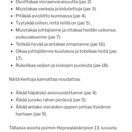
Osoittakaa vieraanvaraisuutta (jae 2)
Muistakaa vankeja ja kidutettuja (jae 3).
Pitäkää avioliitto kunniassa (jae 4).
Tyytykää siihen, mitä teillä on (jae 5).
Muistakaa johtajianne ja ottakaa heidän uskonsa
esikuvaksenne (jae 7).
Tehkää hyvää ja antakaa omastanne (jae 16).
Olkaa johtajillenne kuuliaisia ja totelkaa heitä (jae
17).
Rukoilkaa veljien ja siskojen puolesta (jae 18).
Näitä kieltoja kannattaa noudattaa:
Älkää häpäiskö aviovuodettanne (jae 4).
Älkää juosko rahan perässä (jae 5).
Älkää antako vieraiden oppien johtaa itseänne
harhaan (jae 9).
Tällaisia asioita poimin Heprealaiskirjeen 13. luvusta.