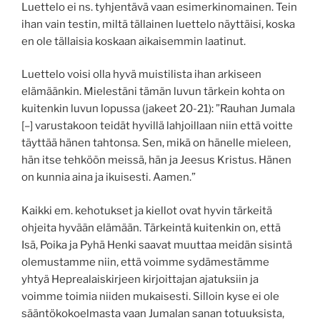
Luettelo ei ns. tyhjentävä vaan esimerkinomainen. Tein
ihan vain testin, miltä tällainen luettelo näyttäisi, koska
en ole tällaisia koskaan aikaisemmin laatinut.
Luettelo voisi olla hyvä muistilista ihan arkiseen
elämäänkin. Mielestäni tämän luvun tärkein kohta on
kuitenkin luvun lopussa (jakeet 20-21): ”Rauhan Jumala
[–] varustakoon teidät hyvillä lahjoillaan niin että voitte
täyttää hänen tahtonsa. Sen, mikä on hänelle mieleen,
hän itse tehköön meissä, hän ja Jeesus Kristus. Hänen
on kunnia aina ja ikuisesti. Aamen.”
Kaikki em. kehotukset ja kiellot ovat hyvin tärkeitä
ohjeita hyvään elämään. Tärkeintä kuitenkin on, että
Isä, Poika ja Pyhä Henki saavat muuttaa meidän sisintä
olemustamme niin, että voimme sydämestämme
yhtyä Heprealaiskirjeen kirjoittajan ajatuksiin ja
voimme toimia niiden mukaisesti. Silloin kyse ei ole
sääntökokoelmasta vaan Jumalan sanan totuuksista,