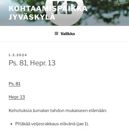
Siirry
KOHTAAMISPAIKKA
sisältöön
JYVÄSKYLÄ
Valikko
JULKAISTU
1.2.2024
Ps. 81, Hepr. 13
Ps. 81
Hepr. 13
Kehotuksia Jumalan tahdon mukaiseen elämään:
Pitäkää veljesrakkaus elävänä (jae 1).