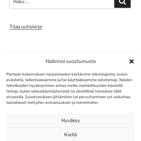
Tilaa uutiskirje
META
Hallinnoi suostumusta
Kirjaudu sisään
Parhaan kokemuksen tarjoamiseksi käytämme teknologioita, kuten
evästeitä, tallentaaksemme ja/tai käyttääksemme laitetietoja. Näiden
Sisältösyöte
tekniikoiden hyväksyminen antaa meille mahdollisuuden käsitellä
tietoja, kuten selauskäyttäytymistä tai yksilöllisiä tunnuksia tällä
Kommenttisyöte
sivustolla. Suostumuksen jättäminen tai peruuttaminen voi vaikuttaa
haitallisesti tiettyihin ominaisuuksiin ja toimintoihin.
WordPress.org
Hyväksy
Kiellä