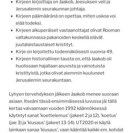
Kirjeen kirjoittaja on Jaakob, Jeesuksen veli ja
Jerusalemin seurakunnan johtaja.
Kirjeen päämääränä on opettaa, miten uskoa voi
elää todeksi.
Kirjeen alkuperäiset vastaanottajat olivat Rooman
valtakunnassa pakanoiden keskellä elävät
juutalaistaustaiset kristityt.
Kirje on kirjoitettu todennäköisesti vuonna 49.
Kirjeen historiallinen tausta on, että Jaakob oli
huolissaan hajallaan asuvista ja vainotuista
kristityistä, jotka olivat aiemmin kuuluneet
Jerusalemin seurakuntaan.
Lyhyen tervehdyksen jälkeen Jaakob menee suoraan
asiaan. Itseäni tässä ensimmäisessä luvussa jäi tällä
kertaa vaivaamaan vuoden 1992 käännöksessä
käytetyt sanat ’koettelemus’ (jakeet 2 ja 12), ’koetus’
(jae 3) ja ’kiusaus’ (jakeet 13-14). UT2020 ei käytä
lainkaan sanaa ’kiusaus’, vaan kääntää kaikki em. kohdat