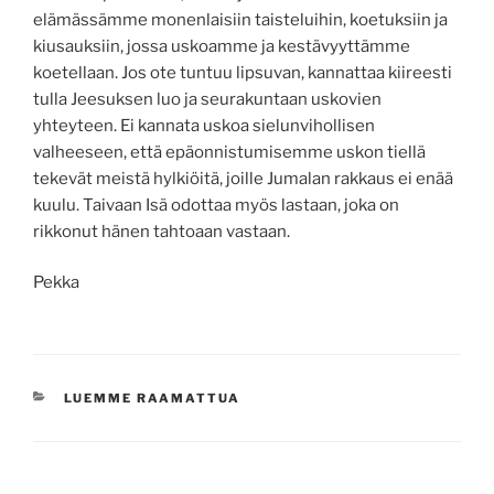
elämässämme monenlaisiin taisteluihin, koetuksiin ja
kiusauksiin, jossa uskoamme ja kestävyyttämme
koetellaan. Jos ote tuntuu lipsuvan, kannattaa kiireesti
tulla Jeesuksen luo ja seurakuntaan uskovien
yhteyteen. Ei kannata uskoa sielunvihollisen
valheeseen, että epäonnistumisemme uskon tiellä
tekevät meistä hylkiöitä, joille Jumalan rakkaus ei enää
kuulu. Taivaan Isä odottaa myös lastaan, joka on
rikkonut hänen tahtoaan vastaan.
Pekka
KATEGORIAT
LUEMME RAAMATTUA