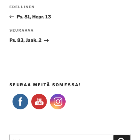
Artikkelien
Edellinen
EDELLINEN
selaus
artikkeli
Ps. 81, Hepr. 13
Seuraava
SEURAAVA
artikkeli
Ps. 83, Jaak. 2
SEURAA MEITÄ SOMESSA!
Etsi:
Haku