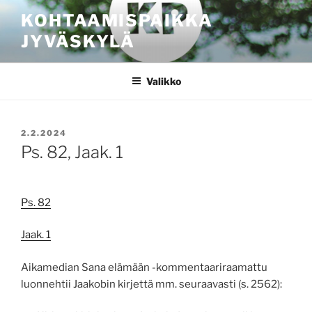
Siirry
KOHTAAMISPAIKKA
sisältöön
JYVÄSKYLÄ
Valikko
JULKAISTU
2.2.2024
Ps. 82, Jaak. 1
Ps. 82
Jaak. 1
Aikamedian Sana elämään -kommentaariraamattu
luonnehtii Jaakobin kirjettä mm. seuraavasti (s. 2562):