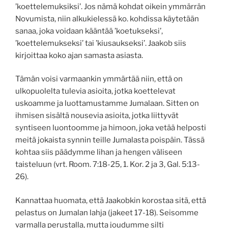
’koettelemuksiksi’. Jos nämä kohdat oikein ymmärrän
Novumista, niin alkukielessä ko. kohdissa käytetään
sanaa, joka voidaan kääntää ’koetukseksi’,
’koettelemukseksi’ tai ’kiusaukseksi’. Jaakob siis
kirjoittaa koko ajan samasta asiasta.
Tämän voisi varmaankin ymmärtää niin, että on
ulkopuolelta tulevia asioita, jotka koettelevat
uskoamme ja luottamustamme Jumalaan. Sitten on
ihmisen sisältä nousevia asioita, jotka liittyvät
syntiseen luontoomme ja himoon, joka vetää helposti
meitä jokaista synnin teille Jumalasta poispäin. Tässä
kohtaa siis päädymme lihan ja hengen väliseen
taisteluun (vrt. Room. 7:18-25, 1. Kor. 2 ja 3, Gal. 5:13-
26).
Kannattaa huomata, että Jaakobkin korostaa sitä, että
pelastus on Jumalan lahja (jakeet 17-18). Seisomme
varmalla perustalla, mutta joudumme silti