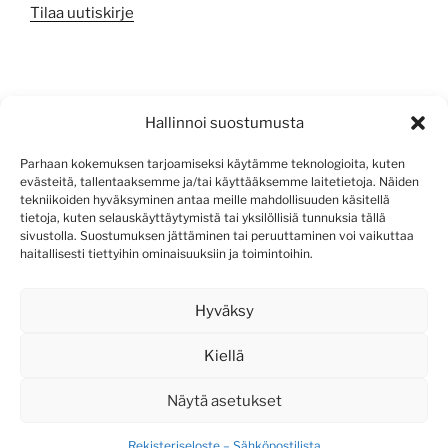
Tilaa uutiskirje
META
Hallinnoi suostumusta
Kirjaudu sisään
Parhaan kokemuksen tarjoamiseksi käytämme teknologioita, kuten
evästeitä, tallentaaksemme ja/tai käyttääksemme laitetietoja. Näiden
Sisältösyöte
tekniikoiden hyväksyminen antaa meille mahdollisuuden käsitellä
tietoja, kuten selauskäyttäytymistä tai yksilöllisiä tunnuksia tällä
Kommenttisyöte
sivustolla. Suostumuksen jättäminen tai peruuttaminen voi vaikuttaa
haitallisesti tiettyihin ominaisuuksiin ja toimintoihin.
WordPress.org
Hyväksy
Kiellä
Näytä asetukset
Rekisteriseloste – Sähköpostilista