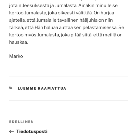
jotain Jeesuksesta ja Jumalasta. Ainakin minulle se
kertoo Jumalasta, joka oikeasti välittää. On hurjaa
ajatella, että Jumalalle tavallinen hääjuhla on niin
tärkeä, että Hän haluaa auttaa sen pelastamisessa. Se
kertoo myös Jumalasta, joka pitää siitä, että meillä on
hauskaa.
Marko
KATEGORIAT
LUEMME RAAMATTUA
Artikkelien
Edellinen
EDELLINEN
selaus
artikkeli
Tiedotusposti