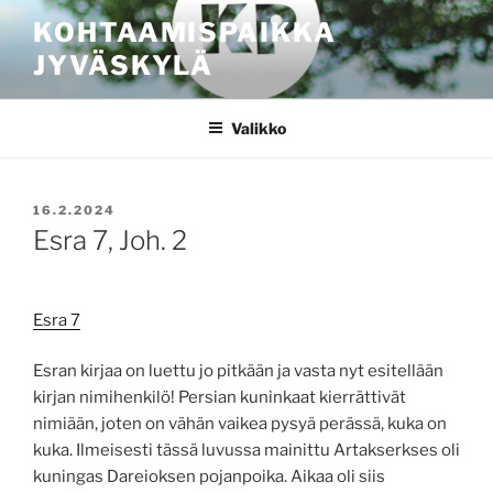
Siirry
KOHTAAMISPAIKKA
sisältöön
JYVÄSKYLÄ
Valikko
JULKAISTU
16.2.2024
Esra 7, Joh. 2
Esra 7
Esran kirjaa on luettu jo pitkään ja vasta nyt esitellään
kirjan nimihenkilö! Persian kuninkaat kierrättivät
nimiään, joten on vähän vaikea pysyä perässä, kuka on
kuka. Ilmeisesti tässä luvussa mainittu Artakserkses oli
kuningas Dareioksen pojanpoika. Aikaa oli siis