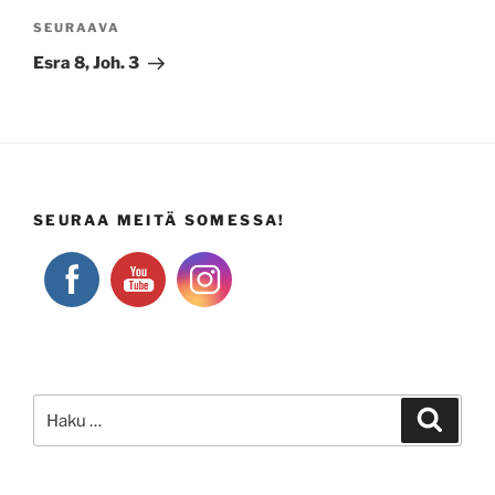
Seuraava
SEURAAVA
artikkeli
Esra 8, Joh. 3
SEURAA MEITÄ SOMESSA!
Etsi:
Haku