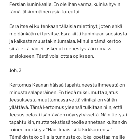
Persian kuninkaalle. En ole ihan varma, kuinka hyvin
tämä jälkimmäinen asia toteutui.
Esra itse ei kuitenkaan tällaisia miettinyt, joten ehkä
meidänkään ei tarvitse. Esra kiitti kuninkaan suosiosta
ja kaikesta muustakin Jumalaa. Minulle tämä kertoo
siitä, että hän ei laskenut menestystään omaksi
ansiokseen. Tästä voisi ottaa opikseen.
Joh, 2
Kertomus Kaanan häissä tapahtuneesta ihmeestä on
minusta salaperäinen. En tiedä miksi, mutta ajatus
Jeesuksesta muuttamassa vettä viiniksi on vähän
yllättävä. Tämä kertomus yleensä tulkitaan niin, että
Jeesus pelasti isäntäväen nöyryytykseltä. Näin tietysti
tapahtuikin, mutta tekstissä teolle annetaan kuitenkin
toinen merkitys: ”Hän ilmaisi sillä kirkkautensa”.
Tämäkin teko oli siis tunnusteko, joka opettaa meille