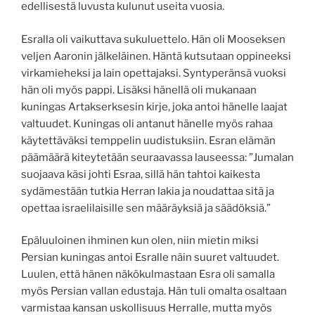
edellisestä luvusta kulunut useita vuosia.
Esralla oli vaikuttava sukuluettelo. Hän oli Mooseksen
veljen Aaronin jälkeläinen. Häntä kutsutaan oppineeksi
virkamieheksi ja lain opettajaksi. Syntyperänsä vuoksi
hän oli myös pappi. Lisäksi hänellä oli mukanaan
kuningas Artakserksesin kirje, joka antoi hänelle laajat
valtuudet. Kuningas oli antanut hänelle myös rahaa
käytettäväksi temppelin uudistuksiin. Esran elämän
päämäärä kiteytetään seuraavassa lauseessa: ”
Jumalan
suojaava käsi johti Esraa,
sillä hän tahtoi kaikesta
sydämestään tutkia Herran lakia ja noudattaa sitä ja
opettaa israelilaisille sen määräyksiä ja säädöksiä.
”
Epäluuloinen ihminen kun olen, niin mietin miksi
Persian kuningas antoi Esralle näin suuret valtuudet.
Luulen, että hänen näkökulmastaan Esra oli samalla
myös Persian vallan edustaja. Hän tuli omalta osaltaan
varmistaa kansan uskollisuus Herralle, mutta myös