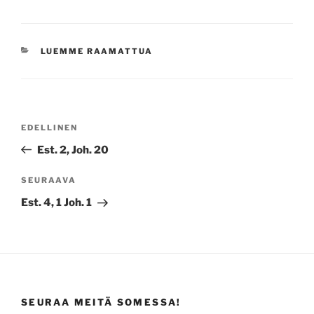
KATEGORIAT
LUEMME RAAMATTUA
Artikkelien
Edellinen
EDELLINEN
selaus
artikkeli
Est. 2, Joh. 20
Seuraava
SEURAAVA
artikkeli
Est. 4, 1 Joh. 1
SEURAA MEITÄ SOMESSA!