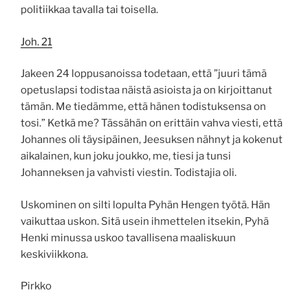
politiikkaa tavalla tai toisella.
Joh. 21
Jakeen 24 loppusanoissa todetaan, että ”juuri tämä
opetuslapsi todistaa näistä asioista ja on kirjoittanut
tämän. Me tiedämme, että hänen todistuksensa on
tosi.” Ketkä me? Tässähän on erittäin vahva viesti, että
Johannes oli täysipäinen, Jeesuksen nähnyt ja kokenut
aikalainen, kun joku joukko, me, tiesi ja tunsi
Johanneksen ja vahvisti viestin. Todistajia oli.
Uskominen on silti lopulta Pyhän Hengen työtä. Hän
vaikuttaa uskon. Sitä usein ihmettelen itsekin, Pyhä
Henki minussa uskoo tavallisena maaliskuun
keskiviikkona.
Pirkko