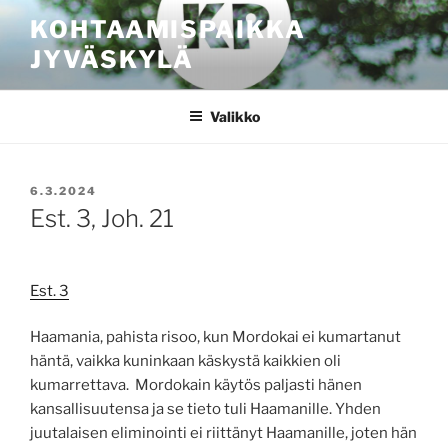
Siirry
KOHTAAMISPAIKKA
sisältöön
JYVÄSKYLÄ
Valikko
JULKAISTU
6.3.2024
Est. 3, Joh. 21
Est. 3
Haamania, pahista risoo, kun Mordokai ei kumartanut
häntä, vaikka kuninkaan käskystä kaikkien oli
kumarrettava. Mordokain käytös paljasti hänen
kansallisuutensa ja se tieto tuli Haamanille. Yhden
juutalaisen eliminointi ei riittänyt Haamanille, joten hän