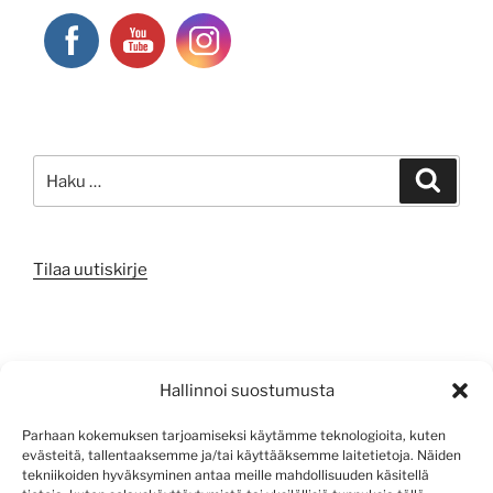
Etsi:
Haku
Tilaa uutiskirje
META
Hallinnoi suostumusta
Kirjaudu sisään
Parhaan kokemuksen tarjoamiseksi käytämme teknologioita, kuten
evästeitä, tallentaaksemme ja/tai käyttääksemme laitetietoja. Näiden
Sisältösyöte
tekniikoiden hyväksyminen antaa meille mahdollisuuden käsitellä