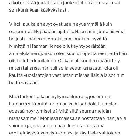
alkoi edistää juutalaisten joukkotuhon ajatusta ja sai
sen kuninkaan käskyksi asti.
Vihollisuuksien syyt ovat usein syvemmällä kuin
osaamme äkkipäätään ajatella. Haamanin juutalaisviha
heijastui hänen asenteissaan ilmeisen syvältä.
Nimittäin Haaman lienee ollut syntyperältään
amalekilainen, jonkun olen kuullut opettaneen, että hän
olisi ollut edomilainen. Oli kansallisuuden määrittely
miten tahansa, hän tuli sellaisesta kansasta, joka oli
kautta vuosisatojen vastustanut israelilaisia ja sotinut
heitä vastaan.
Mitä tarkoittaakaan nykymaailmassa, jos emme
kumarra sitä, mitä tarjotaan vaihtoehdoksi Jumalan
edessä nöyrtymiselle? Mitä siitä seuraa meidän
maassamme? Monissa maissa se nostattaa vihan ja vie
vainoon ja jopa kuolemaan. Jeesus auta, anna
erottelukykyä, vahvista omiasi ja käsittele valtioiden