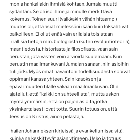
monia hankaliakin ihmisiä kohtaan. Jumala muutti
sydäntäni. Se oli iso ihme ja minulle merkittävä
kokemus. Toinen suuri (vaikkakin vähän hitaampi)
muutos oli, että asiat mielessäni ikään kuin loksahtivat
paikoilleen. Ei ollut enää vain erilaisia toisistaan
irrallisia tietoja mm. biologiasta (kuten evoluutioteoria),
maantiedosta, historiasta ja filosofiasta, vaan sain
perustan, jota vasten voin arvioida kuulemaani. Kun
perustin maailmankuvani Jumalan sanaan, niin asioihin
tuli järki. Myös omat havaintoni todellisuudesta sopivat
oppimani kanssa yhteen. Sain kaaoksen ja
epävarmuuden tilalle vakaan maailmankuvan. Olin
ajatellut, että ”kaikki on suhteellista”, mutta uskon
myötä ymmärsin, että on paljon asioita, jotka
yksinkertaisesti ovat totta. Suurin totuus on, että
Jeesus on Kristus, ainoa pelastaja.
Ihailen Johanneksen kirjeissä ja evankeliumissa sitä,
kuinka ne keskittyvät asian ytimeen. Usko ja totuus