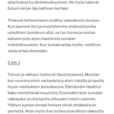
lahjoituksia hyväntekeväisyyteen. He myös lukevat
Esterin kirjan läpi kahteen kertaan.
Yhdessä iloitsemiseen sisältyy uskoakseni siunaus.
Kun jaamme ilon ja muistelemme yhdessä kuinka
uskollinen Jumala on ollut, se tuo toivoa ja nostaa
katseen pois arjen haasteista Jumalan
mahdollisuuksiin. Kun Jumala antaa meille, meillä on
varaa antaa eteenpäin.
2 Joh. 1
Totuus ja rakkaus toistuvat tässä kirjeessä. Muistan
kun nuorena etsin vastauksia ja aloin rukoilla ja lopulta
löysin vastauksen Jeesuksessa. Elämässäni tapahtui
kaksi merkittävää muutosta. Ensinnäkin koin Jumalan
rakkauden ja sitä kautta yhteyden toisiin uskoviin.
Yllätyin kuinka vieraat ihmiset olivat yhtäkkiä kuin
perhettä. Aloin myös itse tuntea sisarellista rakkautta