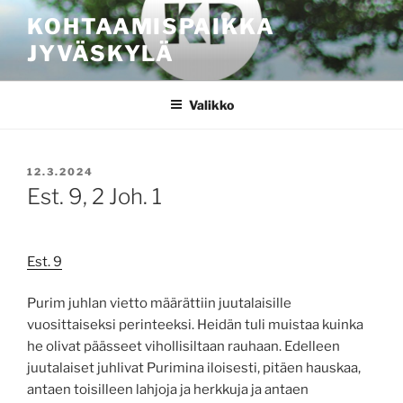
Siirry
KOHTAAMISPAIKKA
sisältöön
JYVÄSKYLÄ
Valikko
JULKAISTU
12.3.2024
Est. 9, 2 Joh. 1
Est. 9
Purim juhlan vietto määrättiin juutalaisille
vuosittaiseksi perinteeksi. Heidän tuli muistaa kuinka
he olivat päässeet vihollisiltaan rauhaan. Edelleen
juutalaiset juhlivat Purimina iloisesti, pitäen hauskaa,
antaen toisilleen lahjoja ja herkkuja ja antaen