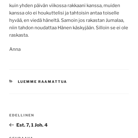
kuin yhden päivän viikossa rakkaani kanssa, muiden
kanssa olo ei houkuttelisi ja tahtoisin antaa toiselle
hyvää, en viedä häneltä. Samoin jos rakastan Jumalaa,
niin tahdon noudattaa Hänen käskyjään. Silloin se ei ole
raskasta.
Anna
KATEGORIAT
LUEMME RAAMATTUA
Artikkelien
Edellinen
EDELLINEN
selaus
artikkeli
Est. 7, 1 Joh. 4