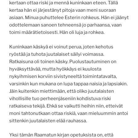
kertaan ottaa riski ja mennä kuninkaan eteen. Tällä
kertaa hän ei järjestänyt pitoja vaan meni suoraan
asiaan. Minua puhuttelee Esterin rohkeus. Hän ei jäänyt
odottelemaan sanoen tehneensä jo parhaansa, vaan
toimi määrätietoisesti. Hän oli luja ja rohkea.
Kuninkaan käskyä ei voinut perua, joten kehotus
ryöstää ja tuhota juutalaiset säilyi voimassa.
Ratkaisuna oli toinen käsky. Puolustautuminen on
hyväksyttävää, mutta hyökkäys ei kuulosta
nykyihmisen korviin sivistyneeltä toimintatavalta,
varsinkin kun mukana on lupa tappaa naisia ja lapsiakin.
Jäin kuitenkin miettimään, että oliko juutalaisten
vihollisille tuo perheenjäseniin kohdistuva riski
ratkaiseva tekijä. Ehkä se vaikutti heihin niin, etteivät
moni tahtonutkaan ottaa riskiä, vaan mieluummin antoi
sittenkin juutalaisten elää rauhassa.
Yksi tämän Raamatun kirjan opetuksista on, että