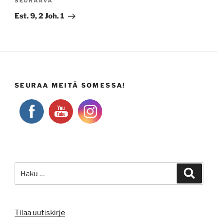
Seuraava
SEURAAVA
artikkeli
Est. 9, 2 Joh. 1
SEURAA MEITÄ SOMESSA!
Etsi:
Haku
Tilaa uutiskirje