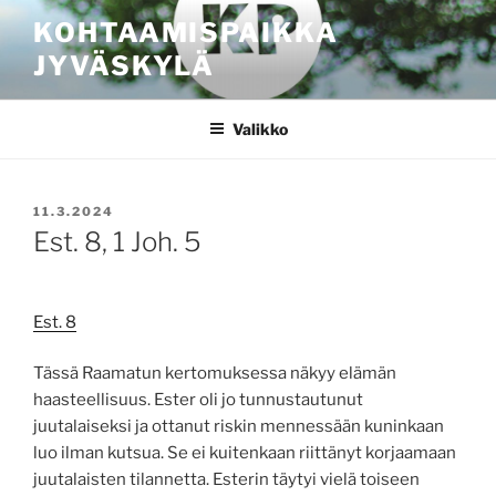
Siirry
KOHTAAMISPAIKKA
sisältöön
JYVÄSKYLÄ
Valikko
JULKAISTU
11.3.2024
Est. 8, 1 Joh. 5
Est. 8
Tässä Raamatun kertomuksessa näkyy elämän
haasteellisuus. Ester oli jo tunnustautunut
juutalaiseksi ja ottanut riskin mennessään kuninkaan
luo ilman kutsua. Se ei kuitenkaan riittänyt korjaamaan
juutalaisten tilannetta. Esterin täytyi vielä toiseen