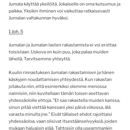
Jumala käyttää yksilöitä. Jokaiselle on oma kutsumus ja
paikka. Yksikin ihminen voi vaikuttaa ratkaisevasti
Jumalan valtakunnan hyväksi.
1 Joh. 5
Jumalan ja Jumalan lasten rakastamista ei voi erottaa
toisistaan. Uskova on kuin puu, joka palaa muiden
lähellä. Tarvitsemme yhteyttä.
Kuulin rinnastuksen Jumalan rakastamisen ja hänen
käskyjen noudattamisen yhteydestä. Kun rakastan
jotakuta niin, että esimerkiksi olemme menossa
naimisiin, niin kuvitellaan tämän toisen asettavan
yhdessäololle ehtoja. ”Et saa rakastella muiden kanssa,
sinun pitää viettää kanssani yksi päivä viikossa, älä
varasta minulta jne.” Eivät tällaiset ehdot rajoittaisi
yhdessäoloa, vaan olisivat itsestäänselvyyksiä, joiden
mukaan haluaisin elää. Tahtoisin olla useammankin