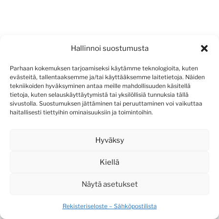
META
Hallinnoi suostumusta
Kirjaudu sisään
Parhaan kokemuksen tarjoamiseksi käytämme teknologioita, kuten
evästeitä, tallentaaksemme ja/tai käyttääksemme laitetietoja. Näiden
Sisältösyöte
tekniikoiden hyväksyminen antaa meille mahdollisuuden käsitellä
tietoja, kuten selauskäyttäytymistä tai yksilöllisiä tunnuksia tällä
Kommenttisyöte
sivustolla. Suostumuksen jättäminen tai peruuttaminen voi vaikuttaa
haitallisesti tiettyihin ominaisuuksiin ja toimintoihin.
WordPress.org
Hyväksy
Kiellä
Näytä asetukset
Rekisteriseloste – Sähköpostilista